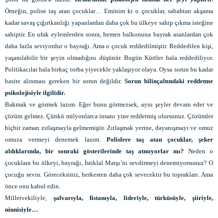
Örneğin, polise taş atan çocuklar… Eminim ki o çocuklar, sabahtan akşama
kadar savaş çığırtkanlığı yapanlardan daha çok bu ülkeye sahip çıkma isteğine
sahiptir. En ufak eylemlerden sonra, hemen balkonuna bayrak asanlardan çok
daha fazla seviyordur o bayrağı. Ama o çocuk reddedilmiştir. Reddedilen kişi,
yaşanılabilir bir şeyin olmadığını düşünür. Bugün Kürtler hala reddediliyor.
Politikacılar hala birkaç torba yiyecekle yaklaşıyor olaya. Oysa sorun bu kadar
basite alınması gereken bir sorun değildir.
Sorun bilinçaltındaki reddetme
psikolojisiyle ilgilidir.
Bakmak ve görmek lazım. Eğer bunu görmezsek, aynı şeyler devam eder ve
çözüm gelmez. Çünkü milyonlarca insanı yine reddetmiş olursunuz. Çözümler
hiçbir zaman zıtlaşmayla gelmemiştir. Zıtlaşmak yerine, dayanışmayı ve omuz
omuza vermeyi denemek lazım.
Polislere taş atan çocuklar, şeker
aldıklarında, bir sonraki gösterilerinde taş atmıyorlar mı?
Neden o
çocuklara bu ülkeyi, bayrağı, İstiklal Marşı’nı sevdirmeyi denemiyorsunuz? O
çocuğu sevin. Göreceksiniz, herkesten daha çok sevecektir bu toprakları. Ama
önce onu kabul edin.
Milletvekiliyle,
şalvarıyla, fistanıyla, lideriyle, türküsüyle, şiiriyle,
ninnisiyle…