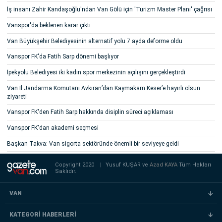
İş insanı Zahir Kandaşoğlu'ndan Van Gölü için 'Turizm Master Planı' çağrısı
Vanspor'da beklenen karar çıktı
Van Büyükşehir Belediyesinin alternatif yolu 7 ayda deforme oldu
Vanspor FK'da Fatih Sarp dönemi başlıyor
İpekyolu Belediyesi iki kadın spor merkezinin açılışını gerçekleştirdi
Van İl Jandarma Komutanı Avkıran’dan Kaymakam Keser’e hayırlı olsun
ziyareti
Vanspor FK'den Fatih Sarp hakkında disiplin süreci açıklaması
Vanspor FK'dan akademi seçmesi
Başkan Takva: Van sigorta sektöründe önemli bir seviyeye geldi
Copyright 2020
|
Yusuf KUŞAR ve
Azad KAYA
Tüm Hakları
Saklıdır.
VAN
KATEGORİ HABERLERİ