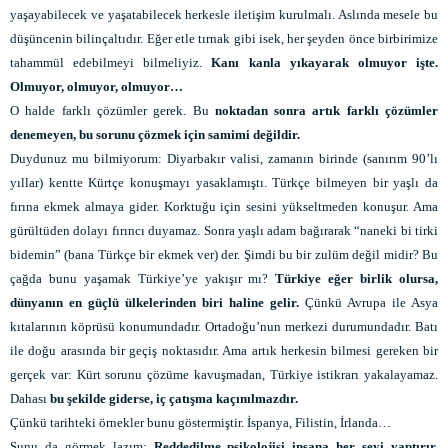
yaşayabilecek ve yaşatabilecek herkesle iletişim kurulmalı. Aslında mesele bu
düşüncenin bilinçaltıdır. Eğer etle tırnak gibi isek, her şeyden önce birbirimize
tahammül edebilmeyi bilmeliyiz.
Kanı kanla yıkayarak olmuyor işte
.
Olmuyor, olmuyor, olmuyor…
O halde farklı çözümler gerek. Bu
noktadan sonra artık farklı çözümler
denemeyen, bu sorunu çözmek için samimi değildir.
Duydunuz mu bilmiyorum: Diyarbakır valisi, zamanın birinde (sanırım 90’lı
yıllar) kentte Kürtçe konuşmayı yasaklamıştı. Türkçe bilmeyen bir yaşlı da
fırına ekmek almaya gider. Korktuğu için sesini yükseltmeden konuşur. Ama
gürültüden dolayı fırıncı duyamaz. Sonra yaşlı adam bağırarak “naneki bi tirki
bidemin” (bana Türkçe bir ekmek ver) der. Şimdi bu bir zulüm değil midir? Bu
çağda bunu yaşamak Türkiye’ye yakışır mı?
Türkiye eğer birlik olursa,
dünyanın en güçlü ülkelerinden biri haline gelir.
Çünkü Avrupa ile Asya
kıtalarının köprüsü konumundadır. Ortadoğu’nun merkezi durumundadır. Batı
ile doğu arasında bir geçiş noktasıdır. Ama artık herkesin bilmesi gereken bir
gerçek var: Kürt sorunu çözüme kavuşmadan, Türkiye istikrarı yakalayamaz.
Dahası
bu şekilde giderse, iç çatışma kaçınılmazdır.
Çünkü tarihteki örnekler bunu göstermiştir. İspanya, Filistin, İrlanda…
Şunu da görmek lazım:
Reddedilme psikolojisi insana her şeyi yaptırır.