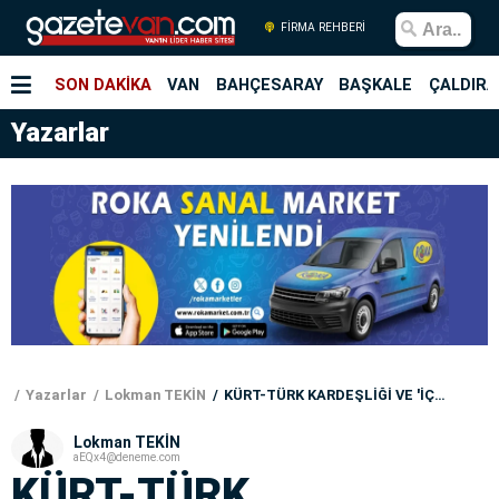
FİRMA REHBERİ
SON DAKİKA
VAN
BAHÇESARAY
BAŞKALE
ÇALDIRA
Yazarlar
Yazarlar
Lokman TEKİN
KÜRT-TÜRK KARDEŞLİĞİ VE 'İÇ ÇATIŞMA'
Lokman TEKİN
aEQx4@deneme.com
KÜRT-TÜRK