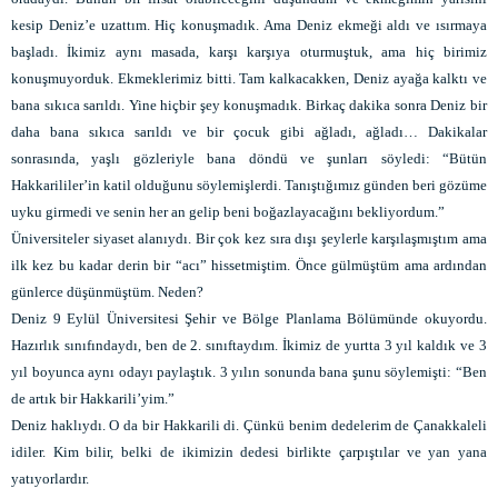
kesip Deniz’e uzattım. Hiç konuşmadık. Ama Deniz ekmeği aldı ve ısırmaya
başladı. İkimiz aynı masada, karşı karşıya oturmuştuk, ama hiç birimiz
konuşmuyorduk. Ekmeklerimiz bitti. Tam kalkacakken, Deniz ayağa kalktı ve
bana sıkıca sarıldı. Yine hiçbir şey konuşmadık. Birkaç dakika sonra Deniz bir
daha bana sıkıca sarıldı ve bir çocuk gibi ağladı, ağladı… Dakikalar
sonrasında, yaşlı gözleriyle bana döndü ve şunları söyledi: “Bütün
Hakkarililer’in katil olduğunu söylemişlerdi. Tanıştığımız günden beri gözüme
uyku girmedi ve senin her an gelip beni boğazlayacağını bekliyordum.”
Üniversiteler siyaset alanıydı. Bir çok kez sıra dışı şeylerle karşılaşmıştım ama
ilk kez bu kadar derin bir “acı” hissetmiştim. Önce gülmüştüm ama ardından
günlerce düşünmüştüm. Neden?
Deniz 9 Eylül Üniversitesi Şehir ve Bölge Planlama Bölümünde okuyordu.
Hazırlık sınıfındaydı, ben de 2. sınıftaydım. İkimiz de yurtta 3 yıl kaldık ve 3
yıl boyunca aynı odayı paylaştık. 3 yılın sonunda bana şunu söylemişti: “Ben
de artık bir Hakkarili’yim.”
Deniz haklıydı. O da bir Hakkarili di. Çünkü benim dedelerim de Çanakkaleli
idiler. Kim bilir, belki de ikimizin dedesi birlikte çarpıştılar ve yan yana
yatıyorlardır.