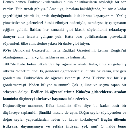
Hemen hemen Türkiye iktidarındaki bütün politikacıların söylediği bir söz
vardır: “Etle tırnak gibiyiz.” Ama uygulamalara bakıldığında, bu söz o kadar
geçerliliğini yitirdi ki, artık duyduğumda kulaklarımı kapatıyorum. Yanlış
yöneticiler ve geleneksel / eski zihniyet nedeniyle, neredeyse iç çatışmanın
eşiğine geldik. İktidar, her zamanki gibi klasik söylemlerini tekrarlayıp
duruyor ama icraatta gelişme yok. Hatta bazı politikacıların provokatif
söylemleri, ülke atmosferine yıkıcı bir darbe gibi iniyor.
95’te Demokrasi Gazetesi’ni, hatta Radikal Gazetesi’ni, Leman Dergisi’ni
okuduğumuz için, ırkçı bir saldırıya maruz kalmıştık.
1997’de Küba bütün ülkelerden tıp öğrencisi istedi. Küba, tıpta en gelişmiş
ülkedir. Yönetimi dedi ki, gönderin öğrencilerinizi, burslu okutalım, size geri
gönderelim. Türkiye’den de öğrenci istenmişti. Ama Türkiye tek bir kişi
göndermemişti. Neden biliyor musunuz? Çok gülünç ve saçma sapan bir
sebepten dolayı.
Dediler ki, öğrencilerimiz Küba’ya gideceklerse, oradan
komünist düşünceyi alırlar ve başımıza bela ederler.
Düşünebiliyor musunuz, Küba komünist ülke diye bu kadar basit bir
düşünceye saplanıldı. Şimdiki mesele de aynı. Doğru şeyler söyleyenden ve
doğru şeyler yapacaklardan neden bu kadar korkuluyor?
Bugün ülkenin
istikrara, dayanışmaya ve refaha ihtiyacı yok mu?
O halde bunu