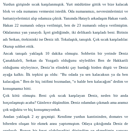
Yurdun girişinde sıcak karşılanmıştık. Yurt müdürüne gittik ve bize kalacak
blok ve oda numarası vermesini istedik. Oda numaramızı, nevresimlerimizi ve
battaniyelerimizi alıp odamıza çıktık. Yanımda Hataylı arkadaşım Hakan vardı.
Hakan 22 numaralı odaya verilmişti, ben de 23 numaralı odaya verilmiştim.
Odalarımız yan yanaydı. İçeri girdiğimde, iki delikanlı karşıladı beni. Birinin
adı Serkan, ötekininki ise Deniz idi. Tokalaştık, tanıştık. Çok sıcak karşıladılar.
Oturup sohbet ettik.
Ancak tanışalı yaklaşık 10 dakika olmuştu. Sohbetin bir yerinde Deniz
Çanakkaleli, Serkan da Yozgatlı olduğunu söylediler. Ben de Hakkarili
olduğumu söyleyince, Deniz’in elindeki çay bardağı birden düştü ve Deniz
ayağa kalktı. İlk tepkisi şu oldu: “Bu odada ya sen kalacaksın ya da ben
kalacağım.” Ben de hiç istifimi bozmadan, “o halde ben kalacağım” dedim ve
konuşmamız bitti.
Çok kötü olmuştu. Beni çok sıcak karşılayan Deniz, neden bir anda
hırçınlaşmıştı acaba? Günlerce düşündüm. Deniz odamdan çıkmadı ama aramız
çok soğuktu ve hiç konuşmuyorduk.
Aradan yaklaşık 2 ay geçmişti. Kendime yurdun kantininden, domates ve
biberden oluşan bir ekmek arası yaptırmıştım. Odaya çıktığımda Deniz de
oradaydı. Bunun bir fırsat olabileceğini düşündüm ve ekmeğimin yarısını