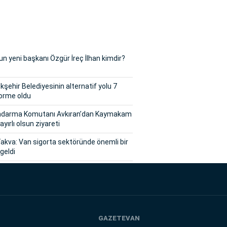
n yeni başkanı Özgür İreç İlhan kimdir?
şehir Belediyesinin alternatif yolu 7
orme oldu
andarma Komutanı Avkıran’dan Kaymakam
ayırlı olsun ziyareti
akva: Van sigorta sektöründe önemli bir
geldi
GAZETEVAN