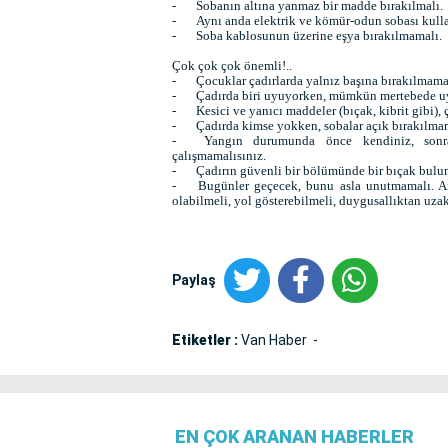
-
Sobanın altına yanmaz bir madde bırakılmalı.
-
Aynı anda elektrik ve kömür-odun sobası kull
-
Soba kablosunun üzerine eşya bırakılmamalı.
Çok çok çok önemli!..
-
Çocuklar çadırlarda yalnız başına bırakılmama
-
Çadırda biri uyuyorken, mümkün mertebede uya
-
Kesici ve yanıcı maddeler (bıçak, kibrit gibi)
-
Çadırda kimse yokken, sobalar açık bırakılma
-
Yangın durumunda önce kendiniz, sonra 
çalışmamalısınız.
-
Çadırın güvenli bir bölümünde bir bıçak bulund
-
Bugünler geçecek, bunu asla unutmamalı. An
olabilmeli, yol gösterebilmeli, duygusallıktan uza
Paylaş
Etiketler :
Van Haber
EN ÇOK ARANAN HABERLER