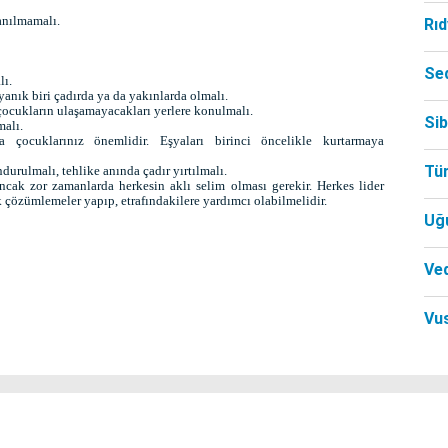
anılmamalı.
Rı
Se
lı.
nık biri çadırda ya da yakınlarda olmalı.
, çocukların ulaşamayacakları yerlere konulmalı.
Si
malı.
çocuklarınız önemlidir. Eşyaları birinci öncelikle kurtarmaya
Tü
urulmalı, tehlike anında çadır yırtılmalı.
cak zor zamanlarda herkesin aklı selim olması gerekir. Herkes lider
k çözümlemeler yapıp, etrafındakilere yardımcı olabilmelidir.
Uğ
Ved
Vu