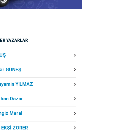
ĞER YAZARLAR
UŞ
kir GÜNEŞ
nyamin YILMAZ
rhan Dazar
ngiz Maral
f EKŞİ ZORER