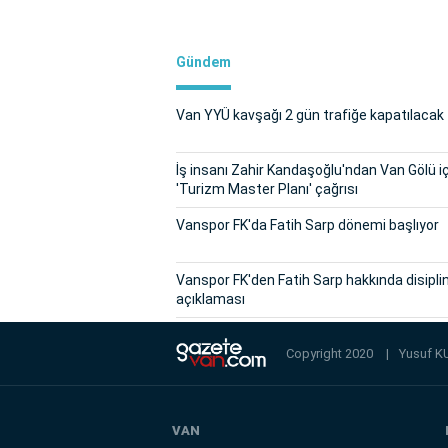
Gündem
Van YYÜ kavşağı 2 gün trafiğe kapatılacak
İş insanı Zahir Kandaşoğlu'ndan Van Gölü i
'Turizm Master Planı' çağrısı
Vanspor FK'da Fatih Sarp dönemi başlıyor
Vanspor FK'den Fatih Sarp hakkında disipli
açıklaması
Copyright 2020
|
Yusuf K
VAN