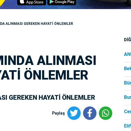
DA ALINMASI GEREKEN HAYATİ ÖNLEMLER
Dİ
AN
MINDA ALINMASI
Be
YATİ ÖNLEMLER
Bü
SI GEREKEN HAYATİ ÖNLEMLER
Bu
Ce
Paylaş
Eli