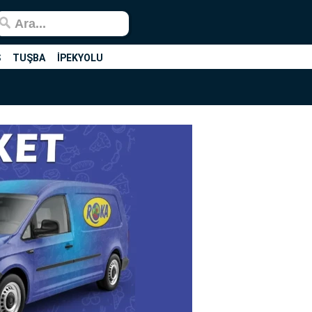
Ş
TUŞBA
İPEKYOLU