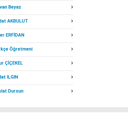
dvan Beyaz
dat AKBULUT
ber ERFİDAN
rkçe Öğretmeni
ur ÇİÇEKEL
at ILGIN
slat Dursun