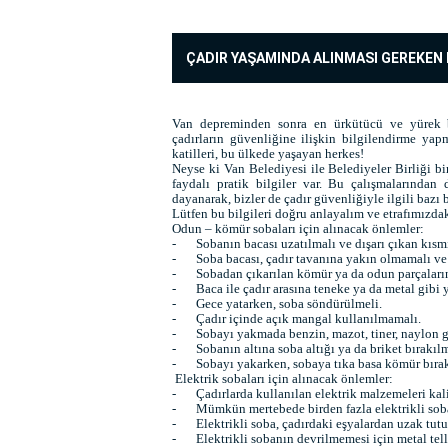
ÇADIR YAŞAMINDA ALINMASI GEREKEN
Van depreminden sonra en ürkütücü ve yürek bur
çadırların güvenliğine ilişkin bilgilendirme ya
katilleri, bu ülkede yaşayan herkes!
Neyse ki Van Belediyesi ile Belediyeler Birliği bi
faydalı pratik bilgiler var. Bu çalışmalarında
dayanarak, bizler de çadır güvenliğiyle ilgili bazı 
Lütfen bu bilgileri doğru anlayalım ve etrafımızdak
Odun – kömür sobaları için alınacak önlemler:
-
Sobanın bacası uzatılmalı ve dışarı çıkan kısm
-
Soba bacası, çadır tavanına yakın olmamalı ve b
-
Sobadan çıkarılan kömür ya da odun parçaların
-
Baca ile çadır arasına teneke ya da metal gibi
-
Gece yatarken, soba söndürülmeli.
-
Çadır içinde açık mangal kullanılmamalı.
-
Sobayı yakmada benzin, mazot, tiner, naylon g
-
Sobanın altına soba altığı ya da briket bırakılm
-
Sobayı yakarken, sobaya tıka basa kömür bıra
Elektrik sobaları için alınacak önlemler:
-
Çadırlarda kullanılan elektrik malzemeleri kali
-
Mümkün mertebede birden fazla elektrikli sob
-
Elektrikli soba, çadırdaki eşyalardan uzak tutu
-
Elektrikli sobanın devrilmemesi için metal tell