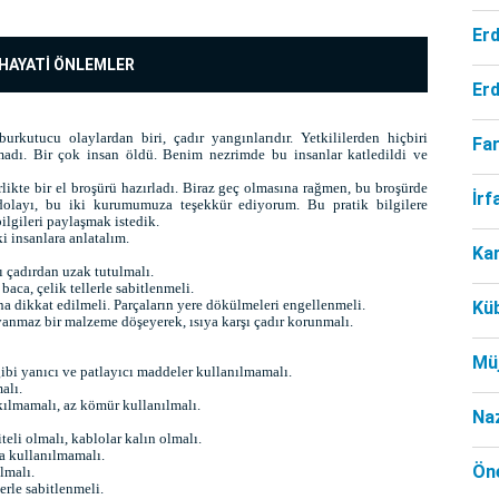
Er
 HAYATİ ÖNLEMLER
Er
kutucu olaylardan biri, çadır yangınlarıdır. Yetkililerden hiçbiri
Far
pmadı. Bir çok insan öldü. Benim nezrimde bu insanlar katledildi ve
rlikte bir el broşürü hazırladı. Biraz geç olmasına rağmen, bu broşürde
İr
n dolayı, bu iki kurumumuza teşekkür ediyorum. Bu pratik bilgilere
bilgileri paylaşmak istedik.
i insanlara anlatalım.
Ka
ı çadırdan uzak tutulmalı.
aca, çelik tellerle sabitlenmeli.
a dikkat edilmeli. Parçaların yere dökülmeleri engellenmeli.
Kü
 yanmaz bir malzeme döşeyerek, ısıya karşı çadır korunmalı.
Mü
ibi yanıcı ve patlayıcı maddeler kullanılmamalı.
alı.
kılmamalı, az kömür kullanılmalı.
Na
teli olmalı, kablolar kalın olmalı.
a kullanılmamalı.
Öne
lmalı.
erle sabitlenmeli.