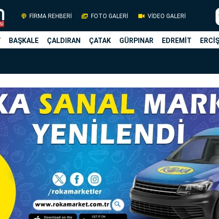
FİRMA REHBERİ
FOTO GALERİ
VİDEO GALERİ
Y
BAŞKALE
ÇALDIRAN
ÇATAK
GÜRPINAR
EDREMİT
ERCİ