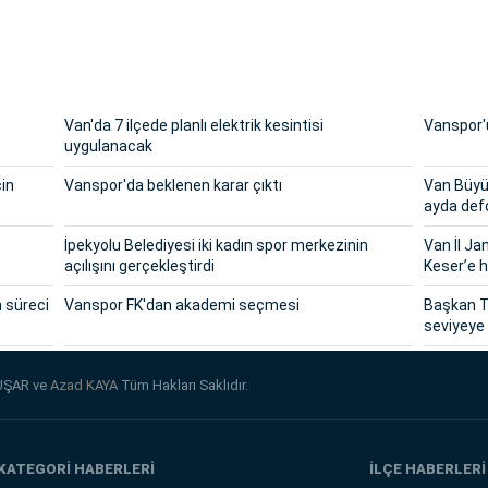
Van'da 7 ilçede planlı elektrik kesintisi
Vanspor'u
uygulanacak
çin
Vanspor'da beklenen karar çıktı
Van Büyük
ayda def
İpekyolu Belediyesi iki kadın spor merkezinin
Van İl J
açılışını gerçekleştirdi
Keser’e h
n süreci
Vanspor FK'dan akademi seçmesi
Başkan T
seviyeye 
UŞAR ve
Azad KAYA
Tüm Hakları Saklıdır.
KATEGORİ HABERLERİ
İLÇE HABERLERİ