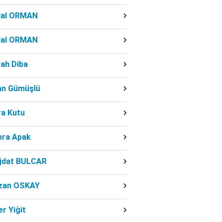
dal ORMAN
dal ORMAN
ah Diba
fan Gümüşlü
ra Kutu
bra Apak
jdat BULCAR
zan OSKAY
r Yiğit