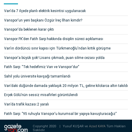
Van'da 7 ilçede planlı elektrik kesintisi uygulanacak
Vanspor'un yeni başkanı Özgür İreç İlhan kimdir?
Vanspor'da beklenen karar çıktı
Vanspor FK'den Fatih Sarp hakkında disiplin süreci açıklaması
Van'ın dördüncü sınır kapısı için Türkmenoğlu'ndan kritik görüşme
Vanspor'a büyük şok! Lisans çıkmadı, puan silme cezası yolda
Fatih Sarp: "Tek hedefimiz Van ve Vanspor'dur"
Sahil yolu üniversite kavşağı tamamlandı
Van’daki düğünde damada yaklaşık 20 milyon TL, geline kilolarca altın takıldı
Erçek Gölü’nün sessiz misafirleri görüntülendi
Van’da trafik kazası:2 yaralı
Fatih Sarp: "95 ruhuyla Vanspor'u kurumsal bir yapıya kavuşturacağız"
Copyright 2020
|
Yusuf KUŞAR ve
Azad KAYA
Tüm Hakları
Saklıdır.