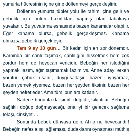
yumurta hücresinin içine girip döllenmeyi gerçekleştirir.
Döllenen yumurta tüpler yolu ile rahim içine gelir ve
gebelik için bütün hazırlıkları yapmış olan tabakaya
yuvalanır. Bu yuvalama esnasında bazen kanamalar olabilir.
Eğer kanama olursa, gebelik gerçekleşmez. Kanama
olmazsa gebelik gerçekleşir.
Tam 9 ay 10 gün
… Bir kadın için en zor dönemdir.
Karnında bir canlı taşımak, canlılığını hissetmek hem çok
zordur hem de heyecan vericidir. Bebeğin her istediğini
yapmak lazım, ağır taşımamak lazım vs. Anne adayı erken
yorulur, çabuk usanır, duygusallaşır, bazen uyuyamaz,
bazen yemek yiyemez, bazen her şeyden tiksinir, bazen her
şeyden nefret eder. Ama tüm bunlara katlanır.
Sadece bununla da sınırlı değildir, sıkıntılar. Bebeğin
sağlıklı doğup doğmayacağı, ona iyi bir gelecek sağlama
telaşı, cinsiyeti…
Sonunda bebek dünyaya gelir. Ah o ne heyecandır!
Bebeğin nefes alışı, ağlaması, dudaklarını oynatması müthiş