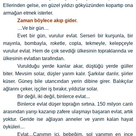
Ellerinden gelse, en güzel yıldızı gökyüzünden kopartıp ona
armağan etmek isterler.
Zaman böylece akıp gider.
…Ve bir gün…
Evet bir gün, vurulur evlat. Serseri bir kurşunla, bir
mayınla, bombayla, roketle, copla, tekmeyle, kelepçeyle
vurulur evlat. Hem de çok sevdiği ülkesinin topraklarında ve
ülkesinin evlatları tarafından.
Vurulduğu yerde kanlar akar, düştüğü yerde güller
biter. Mevsim solar, düşler yarım kalır. Şarkılar darılır, şiirler
küser. Güneş bile utancından yerin dibine girer. Balıkçılar
ağlarını çeker, işçiler iş bırakır, yıldızlar solar.
Bir değil, iki değil, binlerce evlat…
Binlerce evlat düşer toprağın sırtına. 150 milyon canlı
arasından yarışı kazanıp zafere ulaşmayı başaran evlat, artık
yoktur. Geride ise ağlayan anneler ve yarım kalan hayat
öyküleri…
Evlat…Canımın içi, bebeğim, sol yanımın en ince