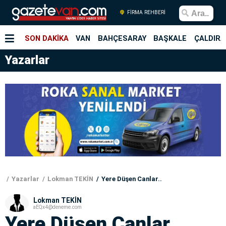
FİRMA REHBERİ
SON DAKİKA
VAN
BAHÇESARAY
BAŞKALE
ÇALDIRA
Yazarlar
Yazarlar
Lokman TEKİN
Yere Düşen Canlar..
Lokman TEKİN
aEQx4@deneme.com
Yere Düşen Canlar..