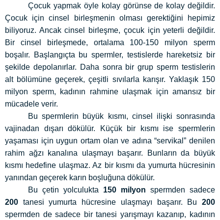
Çocuk yapmak öyle kolay görünse de kolay değildir.
Çocuk için cinsel birleşmenin olması gerektiğini hepimiz
biliyoruz. Ancak cinsel birleşme, çocuk için yeterli değildir.
Bir cinsel birleşmede, ortalama 100-150 milyon sperm
boşalır. Başlangıçta bu spermler, testislerde hareketsiz bir
şekilde depolanırlar. Daha sonra bir grup sperm testislerin
alt bölümüne geçerek, çeşitli sıvılarla karışır. Yaklaşık 150
milyon sperm, kadının rahmine ulaşmak için amansız bir
mücadele verir.
Bu spermlerin büyük kısmı, cinsel ilişki sonrasında
vajinadan dışarı dökülür. Küçük bir kısmı ise spermlerin
yaşaması için uygun ortam olan ve adına “servikal” denilen
rahim ağzı kanalına ulaşmayı başarır. Bunların da büyük
kısmı hedefine ulaşmaz. Az bir kısmı da yumurta hücresinin
yanından geçerek karın boşluğuna dökülür.
Bu çetin yolculukta
150 milyon
spermden sadece
200
tanesi yumurta hücresine ulaşmayı başarır. Bu
200
spermden de sadece bir tanesi yarışmayı kazanıp, kadının