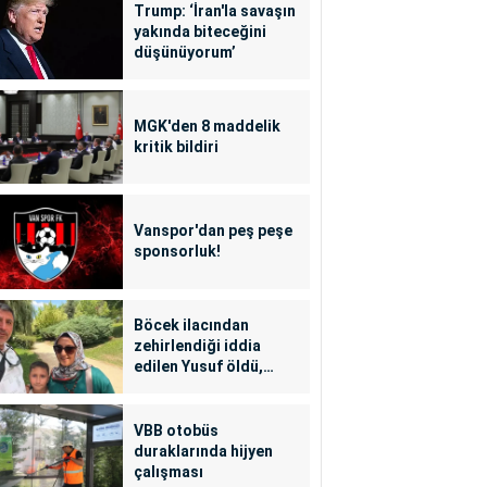
Trump: ‘İran'la savaşın
yakında biteceğini
düşünüyorum’
MGK'den 8 maddelik
kritik bildiri
Vanspor'dan peş peşe
sponsorluk!
Böcek ilacından
zehirlendiği iddia
edilen Yusuf öldü,
annesi yoğun bakımda
VBB otobüs
duraklarında hijyen
çalışması