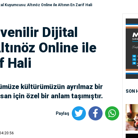
ital Kuyumcusu: Altınöz Online ile Altının En Zarif Hali
enilir Dijital
tınöz Online ile
f Hali
nümüze kültürümüzün ayrılmaz bir
SON 
an için özel bir anlam taşımıştır.
Paylaş
04:20:56