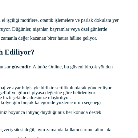
 işçiliği motiflere, otantik işlemelere ve parlak dokulara yer
uruyor. Düğünler, nişanlar, bayramlar veya özel günlerde
 zamanla değer kazanan birer hatıra hâline geliyor.
h Ediliyor?
i unsur
güvendir
. Altınöz Online, bu güveni birçok yönden
aj ve ayar bilgisiyle birlikte sertifikalı olarak gönderiliyor.
 şeffaf ve güncel piyasa değerine göre belirleniyor.
e hızlı şekilde adresinize ulaştırılıyor.
 kolye gibi birçok kategoride yüzlerce ürün seçeneği
eciniz boyunca ihtiyaç duyduğunuz her konuda destek
şveriş sitesi değil; aynı zamanda kullanıcılarının altın takı