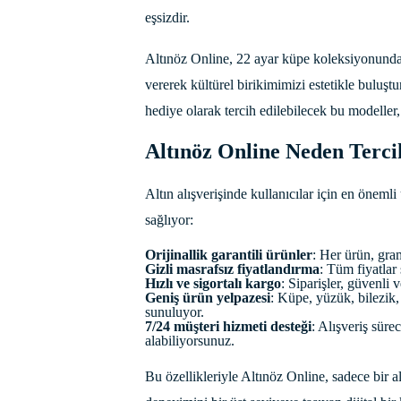
eşsizdir.
Altınöz Online, 22 ayar küpe koleksiyonunda el
vererek kültürel birikimimizi estetikle buluşt
hediye olarak tercih edilebilecek bu modeller,
Altınöz Online Neden Terci
Altın alışverişinde kullanıcılar için en öneml
sağlıyor:
Orijinallik garantili ürünler
: Her ürün, gram
Gizli masrafsız fiyatlandırma
: Tüm fiyatlar
Hızlı ve sigortalı kargo
: Siparişler, güvenli v
Geniş ürün yelpazesi
: Küpe, yüzük, bilezik,
sunuluyor.
7/24 müşteri hizmeti desteği
: Alışveriş sür
alabiliyorsunuz.
Bu özellikleriyle Altınöz Online, sadece bir alı