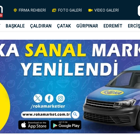
FİRMA REHBERİ
FOTO GALERİ
VİDEO GALERİ
Y
BAŞKALE
ÇALDIRAN
ÇATAK
GÜRPINAR
EDREMİT
ERCİ