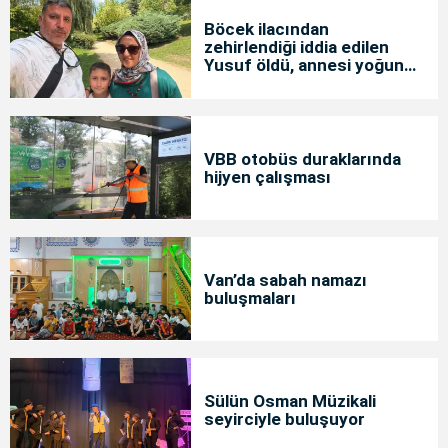
Böcek ilacından
zehirlendiği iddia edilen
Yusuf öldü, annesi yoğun
bakımda
VBB otobüs duraklarında
hijyen çalışması
Van’da sabah namazı
buluşmaları
Sülün Osman Müzikali
seyirciyle buluşuyor