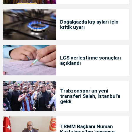
Doğalgazda kış ayları için
kritik uyarı
LGS yerleştirme sonuçları
açıklandı
Trabzonspor'un yeni
transferi Salah, İstanbul'a
geldi
TBMM Başkanı Numan
Kurtulmuş'tan 'çerçeve