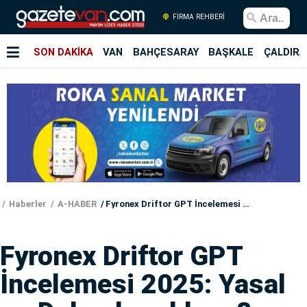
FİRMA REHBERİ
SON DAKİKA
VAN
BAHÇESARAY
BAŞKALE
ÇALDIRA
Haberler
A-HABER
Fyronex Driftor GPT İncelemesi 2025: Yasal mı Dolandırıcılık mı?
Fyronex Driftor GPT
İncelemesi 2025: Yasal