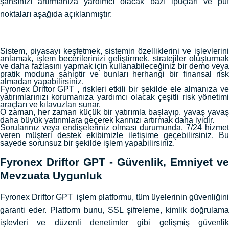
şansınızı artırmanıza yardımcı olacak bazı ipuçları ve püf
noktaları aşağıda açıklanmıştır:
Sistem, piyasayı keşfetmek, sistemin özelliklerini ve işlevlerini
anlamak, işlem becerilerinizi geliştirmek, stratejiler oluşturmak
ve daha fazlasını yapmak için kullanabileceğiniz bir demo veya
pratik moduna sahiptir ve bunları herhangi bir finansal risk
almadan yapabilirsiniz.
Fyronex Driftor GPT , riskleri etkili bir şekilde ele almanıza ve
yatırımlarınızı korumanıza yardımcı olacak çeşitli risk yönetimi
araçları ve kılavuzları sunar.
O zaman, her zaman küçük bir yatırımla başlayıp, yavaş yavaş
daha büyük yatırımlara geçerek karınızı artırmak daha iyidir.
Sorularınız veya endişeleriniz olması durumunda, 7/24 hizmet
veren müşteri destek ekibimizle iletişime geçebilirsiniz. Bu
sayede sorunsuz bir şekilde işlem yapabilirsiniz.
Fyronex Driftor GPT - Güvenlik, Emniyet ve
Mevzuata Uygunluk
Fyronex Driftor GPT işlem platformu, tüm üyelerinin güvenliğini
garanti eder. Platform bunu, SSL şifreleme, kimlik doğrulama
işlevleri ve düzenli denetimler gibi gelişmiş güvenlik