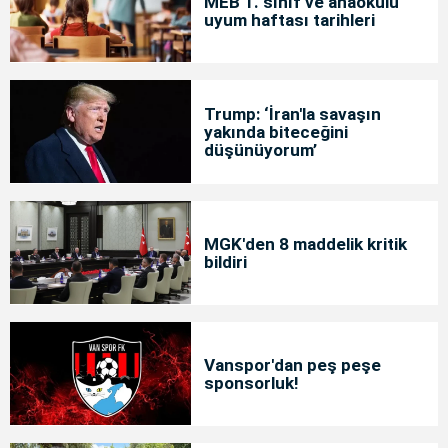
MEB 1. sınıf ve anaokulu
uyum haftası tarihleri
Trump: ‘İran'la savaşın
yakında biteceğini
düşünüyorum’
MGK'den 8 maddelik kritik
bildiri
Vanspor'dan peş peşe
sponsorluk!