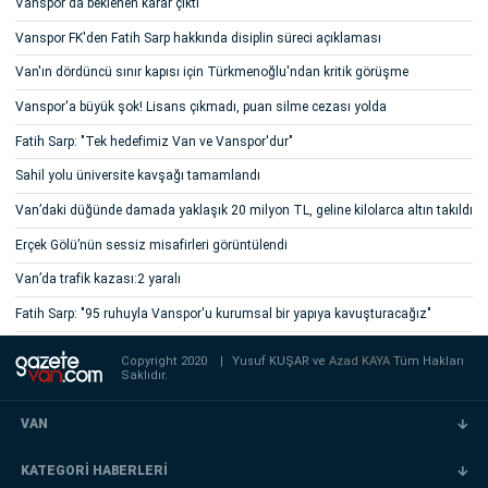
Vanspor'da beklenen karar çıktı
Vanspor FK'den Fatih Sarp hakkında disiplin süreci açıklaması
Van'ın dördüncü sınır kapısı için Türkmenoğlu'ndan kritik görüşme
Vanspor'a büyük şok! Lisans çıkmadı, puan silme cezası yolda
Fatih Sarp: "Tek hedefimiz Van ve Vanspor'dur"
Sahil yolu üniversite kavşağı tamamlandı
Van’daki düğünde damada yaklaşık 20 milyon TL, geline kilolarca altın takıldı
Erçek Gölü’nün sessiz misafirleri görüntülendi
Van’da trafik kazası:2 yaralı
Fatih Sarp: "95 ruhuyla Vanspor'u kurumsal bir yapıya kavuşturacağız"
Copyright 2020
|
Yusuf KUŞAR ve
Azad KAYA
Tüm Hakları
Saklıdır.
VAN
KATEGORİ HABERLERİ