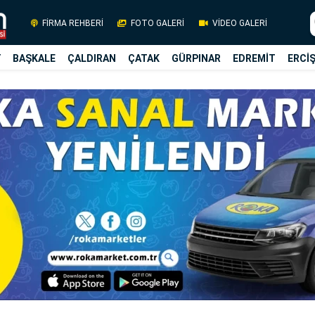
FİRMA REHBERİ
FOTO GALERİ
VİDEO GALERİ
Y
BAŞKALE
ÇALDIRAN
ÇATAK
GÜRPINAR
EDREMİT
ERCİ