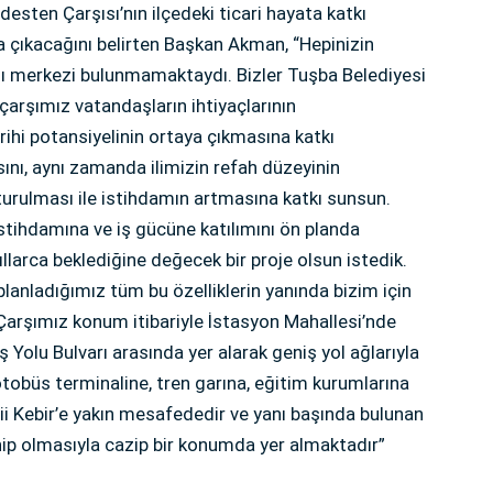
edesten Çarşısı’nın ilçedeki ticari hayata katkı
ana çıkacağını belirten Başkan Akman, “Hepinizin
arşı merkezi bulunmamaktaydı. Bizler Tuşba Belediyesi
, çarşımız vatandaşların ihtiyaçlarının
ihi potansiyelinin ortaya çıkmasına katkı
sını, aynı zamanda ilimizin refah düzeyinin
şturulması ile istihdamın artmasına katkı sunsun.
 istihdamına ve iş gücüne katılımını ön planda
llarca beklediğine değecek bir proje olsun istedik.
planladığımız tüm bu özelliklerin yanında bizim için
arşımız konum itibariyle İstasyon Mahallesi’nde
 Yolu Bulvarı arasında yer alarak geniş yol ağlarıyla
otobüs terminaline, tren garına, eğitim kurumlarına
ii Kebir’e yakın mesafededir ve yanı başında bulunan
hip olmasıyla cazip bir konumda yer almaktadır”