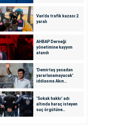
Van’da trafik kazası:2
yaralı
AHBAP Derneği
yönetimine kayyım
atandı
'Demirtaş yasadan
yararlanamayacak'
iddiasına Akın
Gürlek'ten yalanlama
‘Sokak hakkı’ adı
altında haraç isteyen
suç örgütüne
operasyon: 24
tutuklama