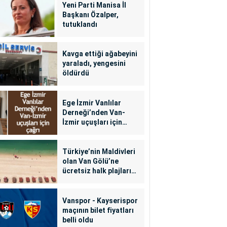
Yeni Parti Manisa İl
Başkanı Özalper,
tutuklandı
Kavga ettiği ağabeyini
yaraladı, yengesini
öldürdü
Ege İzmir Vanlılar
Derneği’nden Van-
İzmir uçuşları için
çağrı
Türkiye’nin Maldivleri
olan Van Gölü’ne
ücretsiz halk plajları
yapılacak
Vanspor - Kayserispor
maçının bilet fiyatları
belli oldu