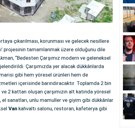
 ortaya çıkarılması, korunması ve gelecek nesillere
sı’ projesinin tamamlanmak üzere olduğunu dile
 Akman, “Bedesten Çarşımız modern ve geleneksel
jelendirildi. Çarşımızda yer alacak dükkânlarda
imarisi gibi hem yöresel ürünleri hem de
zmetleri içerisinde barındıracaktır. Toplamda 2 bin
 ve 2 kattan oluşan çarşımızın alt katında yöresel
i, el sanatları, unlu mamuller ve giyim gibi dükkânlar
ksel
Van
kahvaltı salonu, restoran, kafeterya gibi