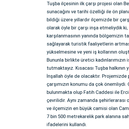
Tuşba ilçesinin ilk çarşı projesi olan B
sunacağını ve tarihi özelliği ile ön pl
bildiği üzere yıllardır ilçemizde bir ç
olarak öyle bir çarşı inşa etmeliydik ki
karşılanmasının yanında bölgemizin tar
sağlayarak turistik faaliyetlerin artma
yükselmesine ve yeni iş kollarının olu
Bununla birlikte üretici kadınlarımızın
tutmaktayız. Kısacası Tuşba halkının yı
İnşallah öyle de olacaktır. Projemizde 
çarşımızın konumu da çok önemliydi. Ç
bulunmakta olup Fatih Caddesi ile Erciş
çevrilidir. Aynı zamanda şehirlerarası 
ve ilçemizin en büyük camisi olan Cam
7 bin 500 metrekarelik park alanına sa
ifadelerini kullandı.