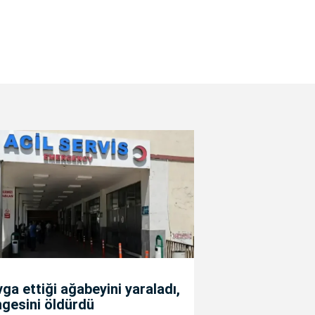
ga ettiği ağabeyini yaraladı,
gesini öldürdü