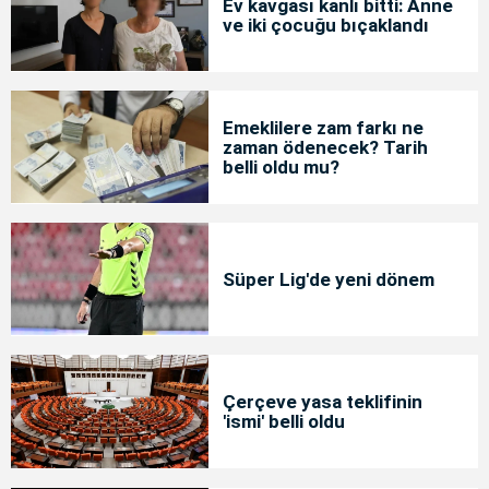
Ev kavgası kanlı bitti: Anne
ve iki çocuğu bıçaklandı
Emeklilere zam farkı ne
zaman ödenecek? Tarih
belli oldu mu?
Süper Lig'de yeni dönem
Çerçeve yasa teklifinin
'ismi' belli oldu