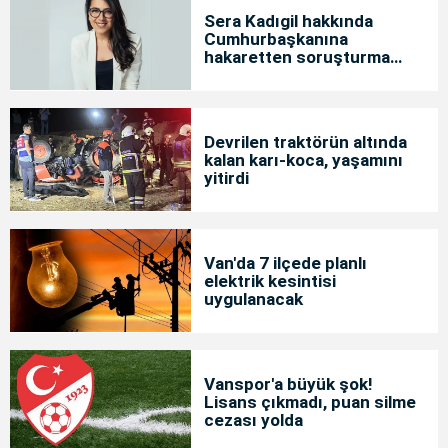
Sera Kadıgil hakkında
Cumhurbaşkanına
hakaretten soruşturma
başlatıldı
Devrilen traktörün altında
kalan karı-koca, yaşamını
yitirdi
Van'da 7 ilçede planlı
elektrik kesintisi
uygulanacak
Vanspor'a büyük şok!
Lisans çıkmadı, puan silme
cezası yolda