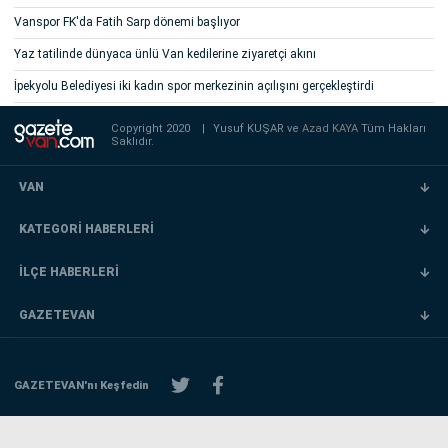
Vanspor FK'da Fatih Sarp dönemi başlıyor
Yaz tatilinde dünyaca ünlü Van kedilerine ziyaretçi akını
İpekyolu Belediyesi iki kadın spor merkezinin açılışını gerçekleştirdi
Copyright 2020
|
Yusuf KUŞAR ve
Azad KAYA
Tüm Hakları
Saklıdır.
VAN
KATEGORİ HABERLERİ
İLÇE HABERLERİ
GAZETEVAN
GAZETEVAN'nı Keşfedin