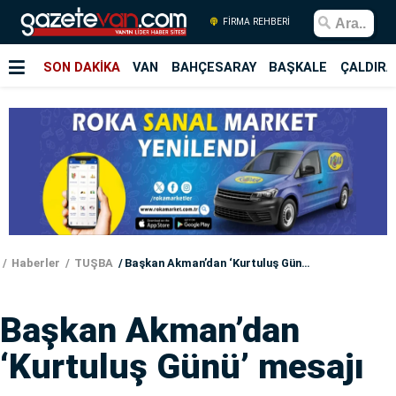
FİRMA REHBERİ
SON DAKİKA
VAN
BAHÇESARAY
BAŞKALE
ÇALDIRA
Haberler
TUŞBA
Başkan Akman’dan ‘Kurtuluş Günü’ mesajı
Başkan Akman’dan
‘Kurtuluş Günü’ mesajı