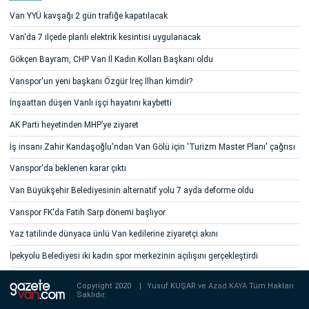
Van YYÜ kavşağı 2 gün trafiğe kapatılacak
Van'da 7 ilçede planlı elektrik kesintisi uygulanacak
Gökçen Bayram, CHP Van İl Kadın Kolları Başkanı oldu
Vanspor'un yeni başkanı Özgür İreç İlhan kimdir?
İnşaattan düşen Vanlı işçi hayatını kaybetti
AK Parti heyetinden MHP’ye ziyaret
İş insanı Zahir Kandaşoğlu'ndan Van Gölü için 'Turizm Master Planı' çağrısı
Vanspor'da beklenen karar çıktı
Van Büyükşehir Belediyesinin alternatif yolu 7 ayda deforme oldu
Vanspor FK'da Fatih Sarp dönemi başlıyor
Yaz tatilinde dünyaca ünlü Van kedilerine ziyaretçi akını
İpekyolu Belediyesi iki kadın spor merkezinin açılışını gerçekleştirdi
Copyright 2020
|
Yusuf KUŞAR ve
Azad KAYA
Tüm Hakları
Saklıdır.