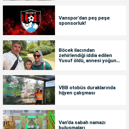
Vanspor'dan peş peşe
sponsorluk!
Böcek ilacından
zehirlendiği iddia edilen
Yusuf öldü, annesi yoğun
bakımda
VBB otobüs duraklarında
hijyen çalışması
Van’da sabah namazı
buluşmaları