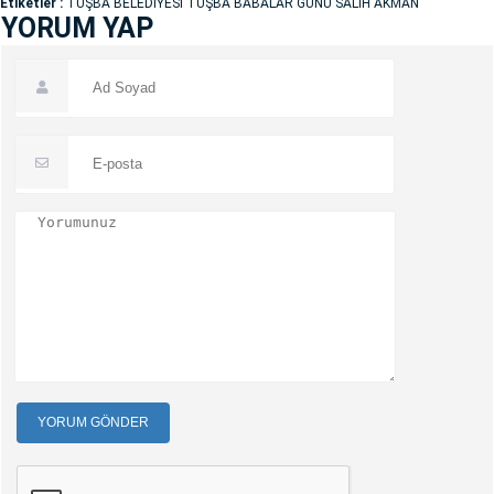
Etiketler :
TUŞBA BELEDİYESİ TUŞBA BABALAR GÜNÜ SALİH AKMAN
YORUM YAP
YORUM GÖNDER