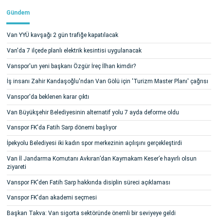
Gündem
Van YYÜ kavşağı 2 gün trafiğe kapatılacak
Van'da 7 ilçede planlı elektrik kesintisi uygulanacak
Vanspor'un yeni başkanı Özgür İreç İlhan kimdir?
İş insanı Zahir Kandaşoğlu'ndan Van Gölü için 'Turizm Master Planı' çağrısı
Vanspor'da beklenen karar çıktı
Van Büyükşehir Belediyesinin alternatif yolu 7 ayda deforme oldu
Vanspor FK'da Fatih Sarp dönemi başlıyor
İpekyolu Belediyesi iki kadın spor merkezinin açılışını gerçekleştirdi
Van İl Jandarma Komutanı Avkıran’dan Kaymakam Keser’e hayırlı olsun
ziyareti
Vanspor FK'den Fatih Sarp hakkında disiplin süreci açıklaması
Vanspor FK'dan akademi seçmesi
Başkan Takva: Van sigorta sektöründe önemli bir seviyeye geldi