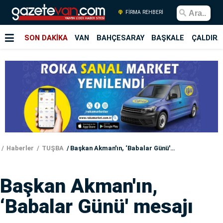
FİRMA REHBERİ
SON DAKİKA
VAN
BAHÇESARAY
BAŞKALE
ÇALDIRA
Haberler
TUŞBA
Başkan Akman'ın, ‘Babalar Günü' mesajı
Başkan Akman'ın,
‘Babalar Günü' mesajı