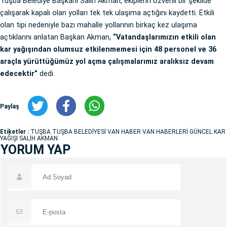
Tuşba Belediye Başkanı Salih Akman, ekiplerin özverili bir şekilde
çalışarak kapalı olan yolları tek tek ulaşıma açtığını kaydetti. Etkili
olan tipi nedeniyle bazı mahalle yollarının birkaç kez ulaşıma
açtıklarını anlatan Başkan Akman,
“Vatandaşlarımızın etkili olan
kar yağışından olumsuz etkilenmemesi için 48 personel ve 36
araçla yürüttüğümüz yol açma çalışmalarımız aralıksız devam
edecektir”
dedi.
Paylaş
Etiketler :
TUŞBA TUŞBA BELEDİYESİ VAN HABER VAN HABERLERİ GÜNCEL KAR
YAĞIŞI SALİH AKMAN
YORUM YAP