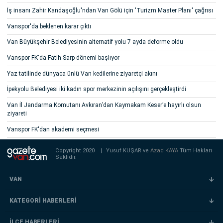
İş insanı Zahir Kandaşoğlu'ndan Van Gölü için 'Turizm Master Planı' çağrısı
Vanspor'da beklenen karar çıktı
Van Büyükşehir Belediyesinin alternatif yolu 7 ayda deforme oldu
Vanspor FK'da Fatih Sarp dönemi başlıyor
Yaz tatilinde dünyaca ünlü Van kedilerine ziyaretçi akını
İpekyolu Belediyesi iki kadın spor merkezinin açılışını gerçekleştirdi
Van İl Jandarma Komutanı Avkıran’dan Kaymakam Keser’e hayırlı olsun
ziyareti
Vanspor FK'dan akademi seçmesi
Copyright 2020
|
Yusuf KUŞAR ve
Azad KAYA
Tüm Hakları
Saklıdır.
VAN
KATEGORİ HABERLERİ
İLÇE HABERLERİ