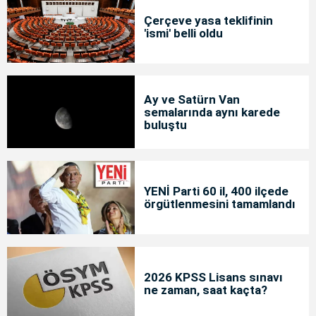
Çerçeve yasa teklifinin
'ismi' belli oldu
Ay ve Satürn Van
semalarında aynı karede
buluştu
YENİ Parti 60 il, 400 ilçede
örgütlenmesini tamamlandı
2026 KPSS Lisans sınavı
ne zaman, saat kaçta?