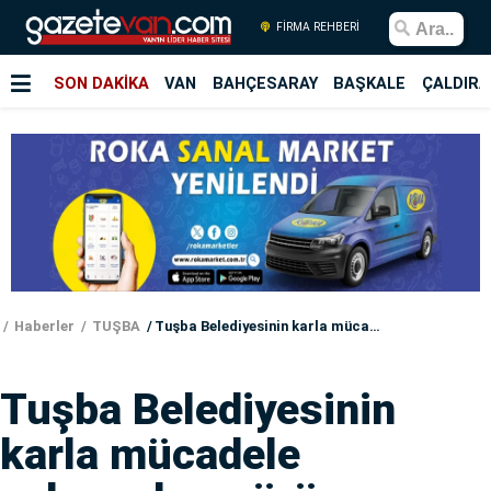
FİRMA REHBERİ
SON DAKİKA
VAN
BAHÇESARAY
BAŞKALE
ÇALDIRA
Haberler
TUŞBA
Tuşba Belediyesinin karla mücadele çalışmaları sürüyor
Tuşba Belediyesinin
karla mücadele