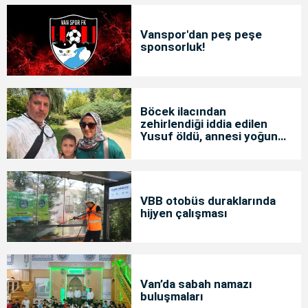
Vanspor'dan peş peşe
sponsorluk!
Böcek ilacından
zehirlendiği iddia edilen
Yusuf öldü, annesi yoğun
bakımda
VBB otobüs duraklarında
hijyen çalışması
Van’da sabah namazı
buluşmaları