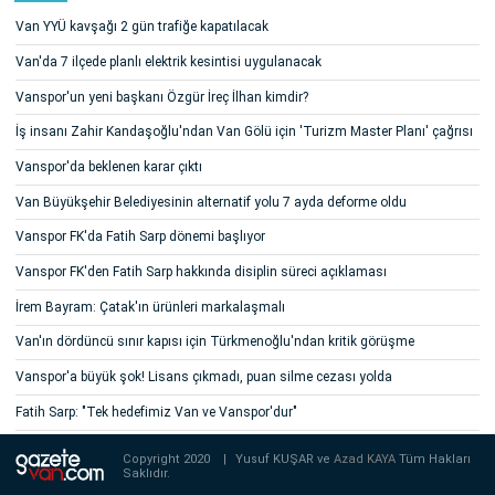
Van YYÜ kavşağı 2 gün trafiğe kapatılacak
Van'da 7 ilçede planlı elektrik kesintisi uygulanacak
Vanspor'un yeni başkanı Özgür İreç İlhan kimdir?
İş insanı Zahir Kandaşoğlu'ndan Van Gölü için 'Turizm Master Planı' çağrısı
Vanspor'da beklenen karar çıktı
Van Büyükşehir Belediyesinin alternatif yolu 7 ayda deforme oldu
Vanspor FK'da Fatih Sarp dönemi başlıyor
Vanspor FK'den Fatih Sarp hakkında disiplin süreci açıklaması
İrem Bayram: Çatak'ın ürünleri markalaşmalı
Van'ın dördüncü sınır kapısı için Türkmenoğlu'ndan kritik görüşme
Vanspor'a büyük şok! Lisans çıkmadı, puan silme cezası yolda
Fatih Sarp: "Tek hedefimiz Van ve Vanspor'dur"
Copyright 2020
|
Yusuf KUŞAR ve
Azad KAYA
Tüm Hakları
Saklıdır.