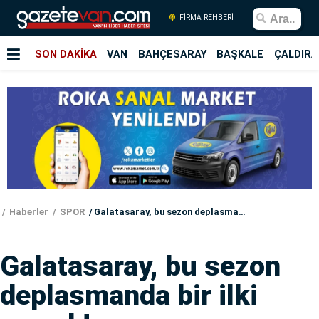
FİRMA REHBERİ
SON DAKİKA
VAN
BAHÇESARAY
BAŞKALE
ÇALDIRA
Haberler
SPOR
Galatasaray, bu sezon deplasmanda bir ilki yaşadı!
Galatasaray, bu sezon
deplasmanda bir ilki