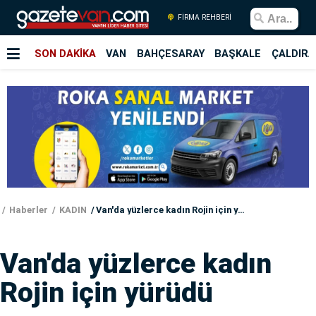
FİRMA REHBERİ
SON DAKİKA
VAN
BAHÇESARAY
BAŞKALE
ÇALDIRA
Haberler
KADIN
Van'da yüzlerce kadın Rojin için yürüdü
Van'da yüzlerce kadın
Rojin için yürüdü