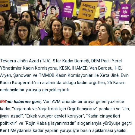
Tevgera Jinên Azad (TJA), Star Kadın Derneği, DEM Parti Yerel
Yönetimler Kadın Komisyonu, KESK, İHAMED, Van Barosu, İHD,
Aryen, Şanowan ve TMMOB Kadın Komisyonları ile Xeta Jinê, Evin
Kadın Kooperatifi’nin aralarında olduğu kadın örgütleri, 25 Kasım
nedeniyle bir yürüyüş gerçekleştirdi.
MA
'nın haberine göre;
Van AVM önünde bir araya gelen yüzlerce
kadın “Yaşamak ve Yaşatmak İçin Örgütleniyoruz” pankartı ve “Jin,
jiyan, azadî”, “Erkek vuruyor devlet koruyor”, “Kadın cinayetleri
politiktir” ve “Rojin Kabaiş isyanımızdır” sloganlarıyla yürüyüşe geçti.
Kent Meydanına kadar yapılan yürüyüşte basın açıklaması yapıldı.