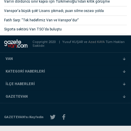
Van'ın dördüncü sınır kapısı için Türkmenoğlu'ndan kritik görüşme
Vanspor'a büyük şok! Lisans çıkmadı, puan silme cezası yolda
Fatih Sarp: "Tek hedefimiz Van ve Vanspor'dur"
Sigorta sektörü Van TSO'da buluştu
Copyright 2020
|
Yusuf KUŞAR ve
Azad KAYA
Tüm Hakları
Saklıdır.
VAN
KATEGORİ HABERLERİ
İLÇE HABERLERİ
GAZETEVAN
GAZETEVAN'nı Keşfedin