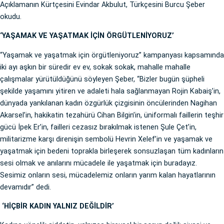
Açıklamanın Kürtçesini Evindar Akbulut, Türkçesini Burcu Şeber
okudu.
‘YAŞAMAK VE YAŞATMAK İÇİN ÖRGÜTLENİYORUZ’
“Yaşamak ve yaşatmak için örgütleniyoruz” kampanyası kapsamında
iki ayı aşkın bir süredir ev ev, sokak sokak, mahalle mahalle
çalışmalar yürütüldüğünü söyleyen Şeber, “Bizler bugün şüpheli
şekilde yaşamını yitiren ve adaleti hala sağlanmayan Rojin Kabaiş’in,
dünyada yankılanan kadın özgürlük çizgisinin öncülerinden Nagihan
Akarsel’in, hakikatin tezahürü Cihan Bilgin’in, üniformalı faillerin teşhir
gücü İpek Er’in, failleri cezasız bırakılmak istenen Şule Çet’in,
militarizme karşı direnişin sembolü Hevrin Xelef’in ve yaşamak ve
yaşatmak için bedeni toprakla birleşerek sonsuzlaşan tüm kadınların
sesi olmak ve anılarını mücadele ile yaşatmak için buradayız.
Sesimiz onların sesi, mücadelemiz onların yarım kalan hayatlarının
devamıdır” dedi.
‘HİÇBİR KADIN YALNIZ DEĞİLDİR’