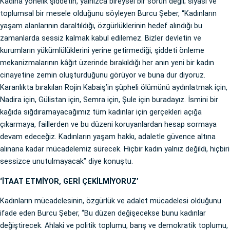
Kadına yönelik şiddetin, yalnızca bireysel bir sorun değil; siyasi ve
toplumsal bir mesele olduğunu söyleyen Burcu Şeber, “Kadınların
yaşam alanlarının daraltıldığı, özgürlüklerinin hedef alındığı bu
zamanlarda sessiz kalmak kabul edilemez. Bizler devletin ve
kurumların yükümlülüklerini yerine getirmediği, şiddeti önleme
mekanizmalarının kâğıt üzerinde bırakıldığı her anın yeni bir kadın
cinayetine zemin oluşturduğunu görüyor ve buna dur diyoruz.
Karanlıkta bırakılan Rojin Kabaiş’in şüpheli ölümünü aydınlatmak için,
Nadira için, Gülistan için, Semra için, Şule için buradayız. İsmini bir
kağıda sığdıramayacağımız tüm kadınlar için gerçekleri açığa
çıkarmaya, faillerden ve bu düzeni koruyanlardan hesap sormaya
devam edeceğiz. Kadınların yaşam hakkı, adaletle güvence altına
alınana kadar mücadelemiz sürecek. Hiçbir kadın yalnız değildi, hiçbiri
sessizce unutulmayacak” diye konuştu.
‘İTAAT ETMİYOR, GERİ ÇEKİLMİYORUZ’
Kadınların mücadelesinin, özgürlük ve adalet mücadelesi olduğunu
ifade eden Burcu Şeber, “Bu düzen değişecekse bunu kadınlar
değiştirecek. Ahlaki ve politik toplumu, barış ve demokratik toplumu,