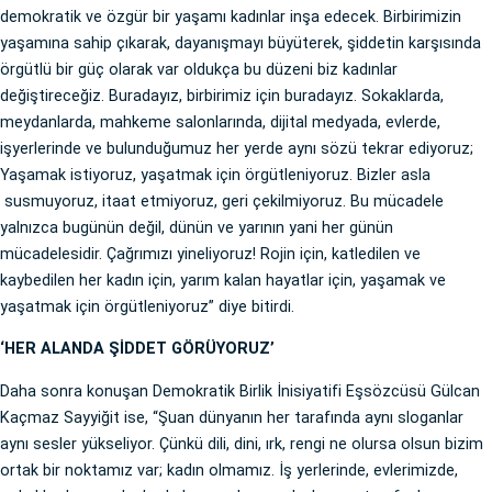
demokratik ve özgür bir yaşamı kadınlar inşa edecek. Birbirimizin
yaşamına sahip çıkarak, dayanışmayı büyüterek, şiddetin karşısında
örgütlü bir güç olarak var oldukça bu düzeni biz kadınlar
değiştireceğiz. Buradayız, birbirimiz için buradayız. Sokaklarda,
meydanlarda, mahkeme salonlarında, dijital medyada, evlerde,
işyerlerinde ve bulunduğumuz her yerde aynı sözü tekrar ediyoruz;
Yaşamak istiyoruz, yaşatmak için örgütleniyoruz. Bizler asla
susmuyoruz, itaat etmiyoruz, geri çekilmiyoruz. Bu mücadele
yalnızca bugünün değil, dünün ve yarının yani her günün
mücadelesidir. Çağrımızı yineliyoruz! Rojin için, katledilen ve
kaybedilen her kadın için, yarım kalan hayatlar için, yaşamak ve
yaşatmak için örgütleniyoruz” diye bitirdi.
‘HER ALANDA ŞİDDET GÖRÜYORUZ’
Daha sonra konuşan Demokratik Birlik İnisiyatifi Eşsözcüsü Gülcan
Kaçmaz Sayyiğit ise, “Şuan dünyanın her tarafında aynı sloganlar
aynı sesler yükseliyor. Çünkü dili, dini, ırk, rengi ne olursa olsun bizim
ortak bir noktamız var; kadın olmamız. İş yerlerinde, evlerimizde,