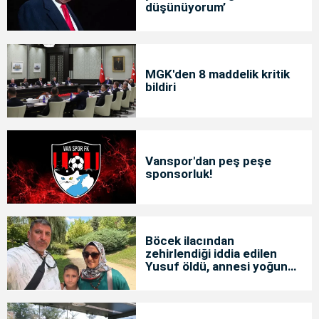
düşünüyorum’
MGK'den 8 maddelik kritik
bildiri
Vanspor'dan peş peşe
sponsorluk!
Böcek ilacından
zehirlendiği iddia edilen
Yusuf öldü, annesi yoğun
bakımda