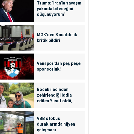
Trump: ‘İran'la savaşın
yakında biteceğini
düşünüyorum’
MGK'den 8 maddelik
kritik bildiri
Vanspor'dan peş peşe
sponsorluk!
Böcek ilacından
zehirlendiği iddia
edilen Yusuf öldü,
annesi yoğun bakımda
VBB otobüs
duraklarında hijyen
çalışması