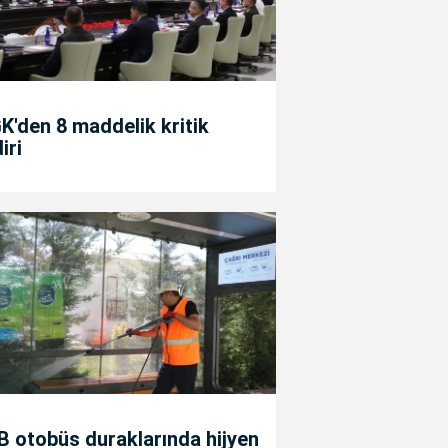
'den 8 maddelik kritik
diri
 otobüs duraklarında hijyen