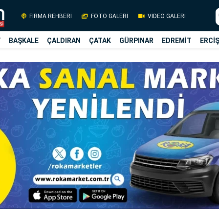
FİRMA REHBERİ
FOTO GALERİ
VİDEO GALERİ
Y
BAŞKALE
ÇALDIRAN
ÇATAK
GÜRPINAR
EDREMİT
ERCİ