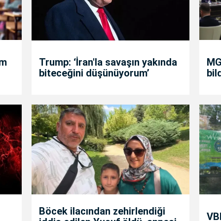
um
Trump: ‘İran'la savaşın yakında
MGK
biteceğini düşünüyorum’
bil
Böcek ilacından zehirlendiği
VBB