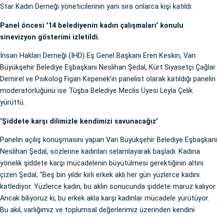
Star Kadın Derneği yöneticilerinin yanı sıra onlarca kişi katıldı.
Panel öncesi '14 belediyenin kadın çalışmaları' konulu
sinevizyon gösterimi izletildi.
İnsan Hakları Derneği (İHD) Eş Genel Başkanı Eren Keskin, Van
Büyükşehir Belediye Eşbaşkanı Neslihan Şedal, Kürt Siyasetçi Çağlar
Demirel ve Psikolog Figan Kepenek’in panelist olarak katıldığı panelin
moderatörlüğünü ise Tûşba Belediye Meclis Üyesi Leyla Çelik
yürüttü.
‘Şiddete karşı dilimizle kendimizi savunacağız’
Panelin açılış konuşmasını yapan Van Büyükşehir Belediye Eşbaşkanı
Neslihan Şedal, sözlerine kadınları selamlayarak başladı. Kadına
yönelik şiddete karşı mücadelenin büyütülmesi gerektiğinin altını
çizen Şedal, “Beş bin yıldır kirli erkek aklı her gün yüzlerce kadını
katlediyor. Yüzlerce kadın, bu aklın sonucunda şiddete maruz kalıyor.
Ancak biliyoruz ki, bu erkek akla karşı kadınlar mücadele yürütüyor.
Bu akıl, varlığımız ve toplumsal değerlerimiz üzerinden kendini