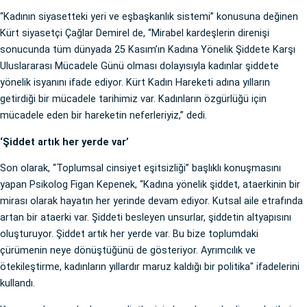
“Kadının siyasetteki yeri ve eşbaşkanlık sistemi” konusuna değinen
Kürt siyasetçi Çağlar Demirel de, “Mirabel kardeşlerin direnişi
sonucunda tüm dünyada 25 Kasım’ın Kadına Yönelik Şiddete Karşı
Uluslararası Mücadele Günü olması dolayısıyla kadınlar şiddete
yönelik isyanını ifade ediyor. Kürt Kadın Hareketi adına yılların
getirdiği bir mücadele tarihimiz var. Kadınların özgürlüğü için
mücadele eden bir hareketin neferleriyiz,” dedi.
‘Şiddet artık her yerde var’
Son olarak, “Toplumsal cinsiyet eşitsizliği” başlıklı konuşmasını
yapan Psikolog Figan Kepenek, “Kadına yönelik şiddet, ataerkinin bir
mirası olarak hayatın her yerinde devam ediyor. Kutsal aile etrafında
artan bir ataerki var. Şiddeti besleyen unsurlar, şiddetin altyapısını
oluşturuyor. Şiddet artık her yerde var. Bu bize toplumdaki
çürümenin neye dönüştüğünü de gösteriyor. Ayrımcılık ve
ötekileştirme, kadınların yıllardır maruz kaldığı bir politika" ifadelerini
kullandı.