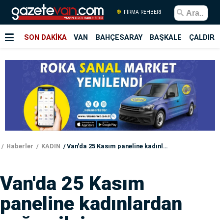
FİRMA REHBERİ
SON DAKİKA
VAN
BAHÇESARAY
BAŞKALE
ÇALDIRA
Haberler
KADIN
Van'da 25 Kasım paneline kadınlardan yoğun ilgi
Van'da 25 Kasım
paneline kadınlardan