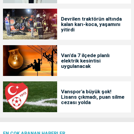
Devrilen traktörün altında
kalan karı-koca, yaşamını
yitirdi
Van'da 7 ilçede planlı
elektrik kesintisi
uygulanacak
Vanspor'a büyük şok!
Lisans çıkmadı, puan silme
cezası yolda
EN ÇOK ARANAN HABERLER