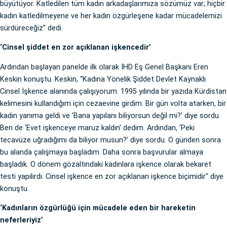
büyütüyor. Katledilen tüm kadın arkadaşlarımıza sözümüz var; hiçbir
kadın katledilmeyene ve her kadın özgürleşene kadar mücadelemizi
sürdüreceğiz” dedi.
‘Cinsel şiddet en zor açıklanan işkencedir’
Ardından başlayan panelde ilk olarak İHD Eş Genel Başkanı Eren
Keskin konuştu. Keskin, “Kadına Yönelik Şiddet Devlet Kaynaklı
Cinsel İşkence alanında çalışıyorum. 1995 yılında bir yazıda Kürdistan
kelimesini kullandığım için cezaevine girdim. Bir gün volta atarken, bir
kadın yanıma geldi ve ‘Bana yapılanı biliyorsun değil mi?’ diye sordu.
Ben de ‘Evet işkenceye maruz kaldın' dedim. Ardından, ‘Peki
tecavüze uğradığımı da biliyor musun?’ diye sordu. O günden sonra
bu alanda çalışmaya başladım. Daha sonra başvurular almaya
başladık. O dönem gözaltındaki kadınlara işkence olarak bekaret
testi yapılırdı. Cinsel işkence en zor açıklanan işkence biçimidir" diye
konuştu.
‘Kadınların özgürlüğü için mücadele eden bir hareketin
neferleriyiz’