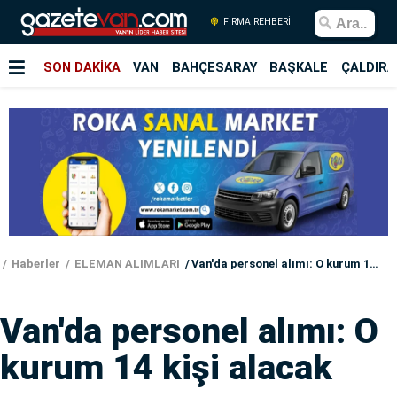
FİRMA REHBERİ
SON DAKİKA
VAN
BAHÇESARAY
BAŞKALE
ÇALDIRA
Haberler
ELEMAN ALIMLARI
Van'da personel alımı: O kurum 14 kişi alacak
Van'da personel alımı: O
kurum 14 kişi alacak