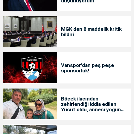
düşünüyorum’
MGK'den 8 maddelik kritik
bildiri
Vanspor'dan peş peşe
sponsorluk!
Böcek ilacından
zehirlendiği iddia edilen
Yusuf öldü, annesi yoğun
bakımda