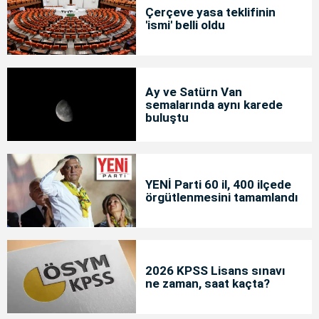
Çerçeve yasa teklifinin
'ismi' belli oldu
Ay ve Satürn Van
semalarında aynı karede
buluştu
YENİ Parti 60 il, 400 ilçede
örgütlenmesini tamamlandı
2026 KPSS Lisans sınavı
ne zaman, saat kaçta?