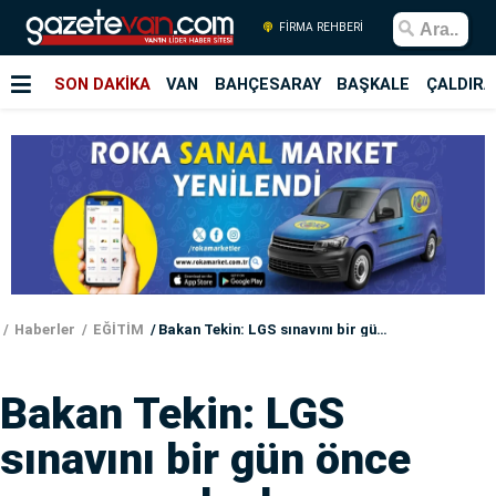
FİRMA REHBERİ
SON DAKİKA
VAN
BAHÇESARAY
BAŞKALE
ÇALDIRA
Haberler
EĞİTİM
Bakan Tekin: LGS sınavını bir gün önce yapmayı planlıyoruz
Bakan Tekin: LGS
sınavını bir gün önce