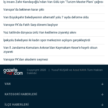
İş insanı Zahir Kandaşoğlu'ndan Van Gölü için 'Turizm Master Planı' çağrısı
Vanspor'da beklenen karar çıktı
Van Büyükşehir Belediyesinin alternatif yolu 7 ayda deforme oldu
Vanspor FK'da Fatih Sarp dönemi başlıyor
Yaz tatilinde dünyaca ünlü Van kedilerine ziyaretçi akını
İpekyolu Belediyesi iki kadın spor merkezinin açılışını gerçekleştirdi
Van İl Jandarma Komutanı Avkıran’dan Kaymakam Keser’e hayırlı olsun
ziyareti
Vanspor FK'dan akademi seçmesi
Copyright 2020
|
Yusuf KUŞAR ve
Azad KAYA
Tüm Hakları
Saklıdır.
VAN
KATEGORİ HABERLERİ
İLÇE HABERLERİ