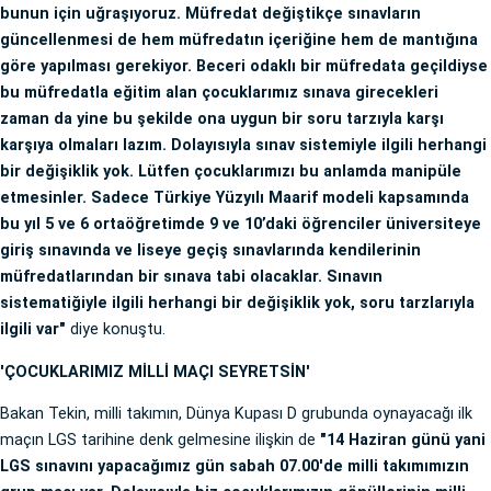
bunun için uğraşıyoruz. Müfredat değiştikçe sınavların
güncellenmesi de hem müfredatın içeriğine hem de mantığına
göre yapılması gerekiyor. Beceri odaklı bir müfredata geçildiyse
bu müfredatla eğitim alan çocuklarımız sınava girecekleri
zaman da yine bu şekilde ona uygun bir soru tarzıyla karşı
karşıya olmaları lazım. Dolayısıyla sınav sistemiyle ilgili herhangi
bir değişiklik yok. Lütfen çocuklarımızı bu anlamda manipüle
etmesinler. Sadece Türkiye Yüzyılı Maarif modeli kapsamında
bu yıl 5 ve 6 ortaöğretimde 9 ve 10’daki öğrenciler üniversiteye
giriş sınavında ve liseye geçiş sınavlarında kendilerinin
müfredatlarından bir sınava tabi olacaklar. Sınavın
sistematiğiyle ilgili herhangi bir değişiklik yok, soru tarzlarıyla
ilgili var"
diye konuştu.
'ÇOCUKLARIMIZ MİLLİ MAÇI SEYRETSİN'
Bakan Tekin, milli takımın, Dünya Kupası D grubunda oynayacağı ilk
maçın LGS tarihine denk gelmesine ilişkin de
"14 Haziran günü yani
LGS sınavını yapacağımız gün sabah 07.00'de milli takımımızın