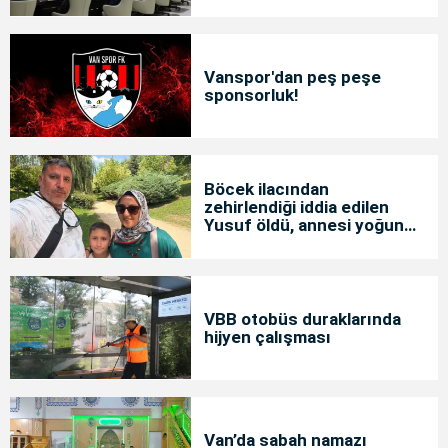
Vanspor'dan peş peşe
sponsorluk!
Böcek ilacından
zehirlendiği iddia edilen
Yusuf öldü, annesi yoğun
bakımda
VBB otobüs duraklarında
hijyen çalışması
Van’da sabah namazı