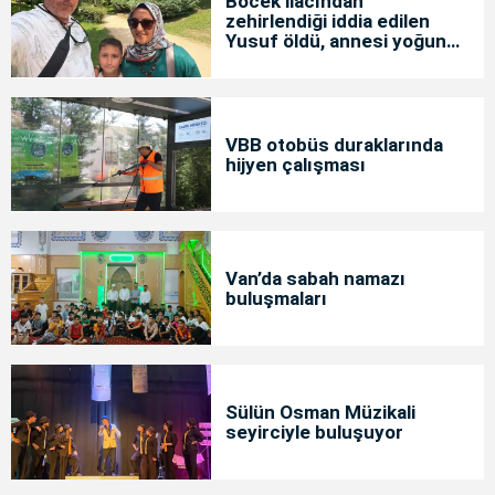
Böcek ilacından
zehirlendiği iddia edilen
Yusuf öldü, annesi yoğun
bakımda
VBB otobüs duraklarında
hijyen çalışması
Van’da sabah namazı
buluşmaları
Sülün Osman Müzikali
seyirciyle buluşuyor