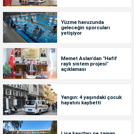
Yüzme havuzunda
geleceğin sporcuları
yetişiyor
Memet Aslan'dan "Hafif
raylı sistem projesi"
açıklaması
Yangın: 4 yaşındaki çocuk
hayatını kaybetti
Lise kayıtları ne zaman