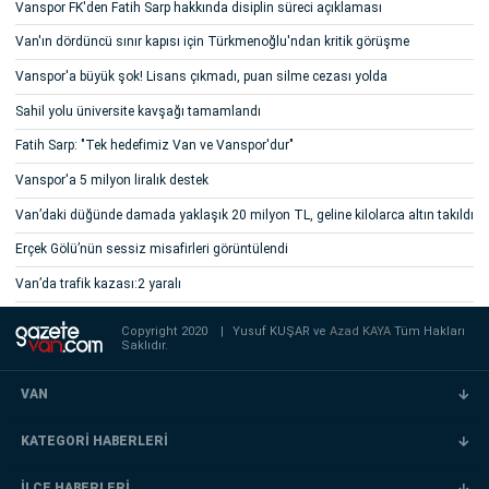
Vanspor FK'den Fatih Sarp hakkında disiplin süreci açıklaması
Van'ın dördüncü sınır kapısı için Türkmenoğlu'ndan kritik görüşme
Vanspor'a büyük şok! Lisans çıkmadı, puan silme cezası yolda
Sahil yolu üniversite kavşağı tamamlandı
Fatih Sarp: "Tek hedefimiz Van ve Vanspor'dur"
Vanspor'a 5 milyon liralık destek
Van’daki düğünde damada yaklaşık 20 milyon TL, geline kilolarca altın takıldı
Erçek Gölü’nün sessiz misafirleri görüntülendi
Van’da trafik kazası:2 yaralı
Copyright 2020
|
Yusuf KUŞAR ve
Azad KAYA
Tüm Hakları
Saklıdır.
VAN
KATEGORİ HABERLERİ
İLÇE HABERLERİ