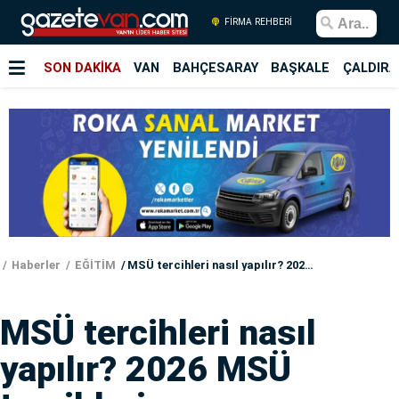
FİRMA REHBERİ
SON DAKİKA
VAN
BAHÇESARAY
BAŞKALE
ÇALDIRA
Haberler
EĞİTİM
MSÜ tercihleri nasıl yapılır? 2026 MSÜ tercihleri ne zaman başlıyor?
MSÜ tercihleri nasıl
yapılır? 2026 MSÜ