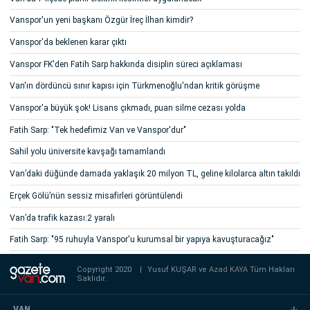
Vanspor'un yeni başkanı Özgür İreç İlhan kimdir?
Vanspor'da beklenen karar çıktı
Vanspor FK'den Fatih Sarp hakkında disiplin süreci açıklaması
Van'ın dördüncü sınır kapısı için Türkmenoğlu'ndan kritik görüşme
Vanspor'a büyük şok! Lisans çıkmadı, puan silme cezası yolda
Fatih Sarp: "Tek hedefimiz Van ve Vanspor'dur"
Sahil yolu üniversite kavşağı tamamlandı
Van’daki düğünde damada yaklaşık 20 milyon TL, geline kilolarca altın takıldı
Erçek Gölü’nün sessiz misafirleri görüntülendi
Van’da trafik kazası:2 yaralı
Fatih Sarp: "95 ruhuyla Vanspor'u kurumsal bir yapıya kavuşturacağız"
Copyright 2020
|
Yusuf KUŞAR ve
Azad KAYA
Tüm Hakları
Saklıdır.
VAN