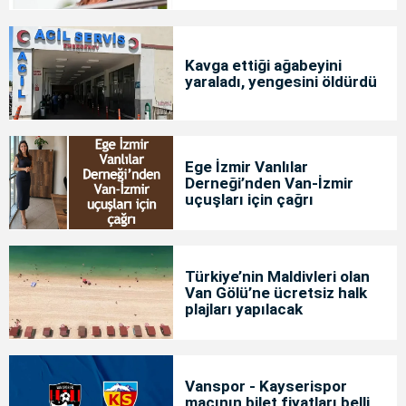
Kavga ettiği ağabeyini
yaraladı, yengesini öldürdü
Ege İzmir Vanlılar
Derneği’nden Van-İzmir
uçuşları için çağrı
Türkiye’nin Maldivleri olan
Van Gölü’ne ücretsiz halk
plajları yapılacak
Vanspor - Kayserispor
maçının bilet fiyatları belli