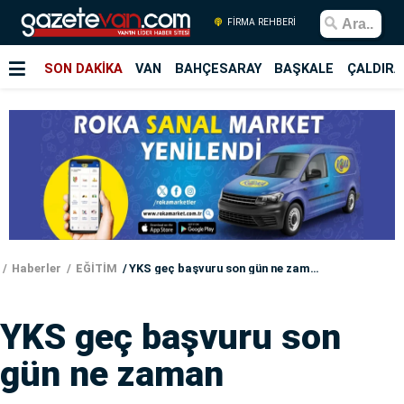
FİRMA REHBERİ
SON DAKİKA
VAN
BAHÇESARAY
BAŞKALE
ÇALDIRA
Haberler
EĞİTİM
YKS geç başvuru son gün ne zaman
YKS geç başvuru son
gün ne zaman