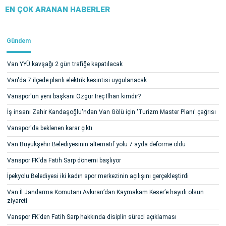
EN ÇOK ARANAN HABERLER
Gündem
Van YYÜ kavşağı 2 gün trafiğe kapatılacak
Van'da 7 ilçede planlı elektrik kesintisi uygulanacak
Vanspor'un yeni başkanı Özgür İreç İlhan kimdir?
İş insanı Zahir Kandaşoğlu'ndan Van Gölü için 'Turizm Master Planı' çağrısı
Vanspor'da beklenen karar çıktı
Van Büyükşehir Belediyesinin alternatif yolu 7 ayda deforme oldu
Vanspor FK'da Fatih Sarp dönemi başlıyor
İpekyolu Belediyesi iki kadın spor merkezinin açılışını gerçekleştirdi
Van İl Jandarma Komutanı Avkıran’dan Kaymakam Keser’e hayırlı olsun
ziyareti
Vanspor FK'den Fatih Sarp hakkında disiplin süreci açıklaması