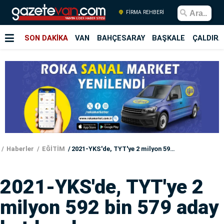
FİRMA REHBERİ
SON DAKİKA
VAN
BAHÇESARAY
BAŞKALE
ÇALDIRA
Haberler
EĞİTİM
2021-YKS'de, TYT'ye 2 milyon 592 bin 579 aday katılacak
2021-YKS'de, TYT'ye 2
milyon 592 bin 579 aday