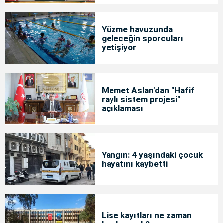
Yüzme havuzunda
geleceğin sporcuları
yetişiyor
Memet Aslan'dan "Hafif
raylı sistem projesi"
açıklaması
Yangın: 4 yaşındaki çocuk
hayatını kaybetti
Lise kayıtları ne zaman