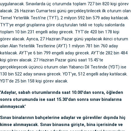
uygulanacak. Sınavlarda üç oturumda toplam 727 bin 820 kişi görev
alacak. 26 Haziran Cumartesi günü gerçekleştirilecek ilk oturum olan
Temel Yeterlilik Testi'ne (TYT), 2 milyon 592 bin 579 aday katılacak.
TYT'ye engel gruplarına göre oluşturulan tekli ve toplu salonlarda
toplam 10 bin 231 engelli aday girecek. TYT'de 420 bin 178 kişi
görev alacak. Ayrıca, 27 Haziran Pazar günü yapılacak ikinci oturum
olan Alan Yeterlilik Testlerine (AYT) 1 milyon 781 bin 760 aday
katılacak. AYT'ye 6 bin 799 engelli aday girecek. AYT'de 282 bin 484
kişi görev alacak. 27 Haziran Pazar günü saat 15.45'te
gerçekleşecek üçüncü oturum olan Yabancı Dil Testinde (YDT) ise
130 bin 522 aday sınava girecek. YDT'ye, 512 engelli aday katılacak.
YDT'de 25 bin 158 kişi görev alacak.
'Adaylar, sabah oturumlarında saat 10.00'dan sonra, öğleden
sonra oturumunda ise saat 15.30'dan sonra sınav binalarına
alınmayacak'
Sınav binalarının bahçelerine adaylar ve görevliler dışında hiç
kimse alınmayacak. Sınav binasına girişte, bina içerisinde ve