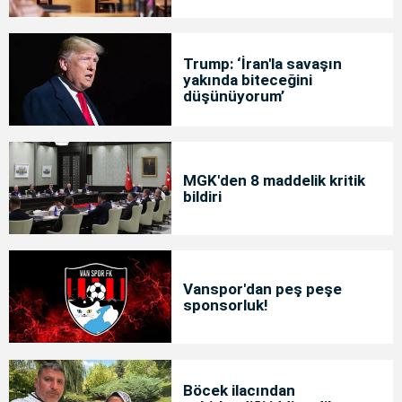
Trump: ‘İran'la savaşın
yakında biteceğini
düşünüyorum’
MGK'den 8 maddelik kritik
bildiri
Vanspor'dan peş peşe
sponsorluk!
Böcek ilacından