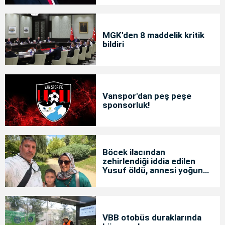
MGK'den 8 maddelik kritik
bildiri
Vanspor'dan peş peşe
sponsorluk!
Böcek ilacından
zehirlendiği iddia edilen
Yusuf öldü, annesi yoğun
bakımda
VBB otobüs duraklarında