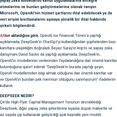
yapay zeka modellerini kendi uygulamalarına entegre
etmelerine ve bunları geliştirmelerine olanak tanıyor.
Microsoft, OpenAI'nin hizmet şartlarını ihlal edebilecek ya da
veri erişim kısıtlamalarını aşmaya yönelik bir ihlal hakkında
şirketi bilgilendirdi.
AA
'nın aktardığına göre,
OpenAI ise Financial Times'a yaptığı
açıklamada, DeepSeek'in ChatGpt'yi kullandığından şüphelenilen bazı
kanıtlara ulaşıldığını doğruladı. Beyaz Saray'ın kripto ve yapay zeka
danışmanı David Sacks da yaptığı açıklamada, DeepSeek'in,
OpenAI'ın modellerinin verilerinden faydalandığına dair önemli kanıtlar
bulunduğuna işaret ederek "DeepSeek'in burada yaptığı şeyin,
OpenAI modellerinden bilgi almak olduğuna dair önemli kanıtlar var
ve OpenAI'ın bundan pek memnun olduğunu sanmıyorum" ifadelerini
kullandı.
DEEPSEEK NEDİR?
Çin'de High-Flyer Capital Management fonunun desteklediği
DeepSeek, diğer yapay zeka şirketlerine kıyasla düşük maliyetle ve
az sayıda çip kullanarak geliştirdiği açık kaynaklı yeni modeli