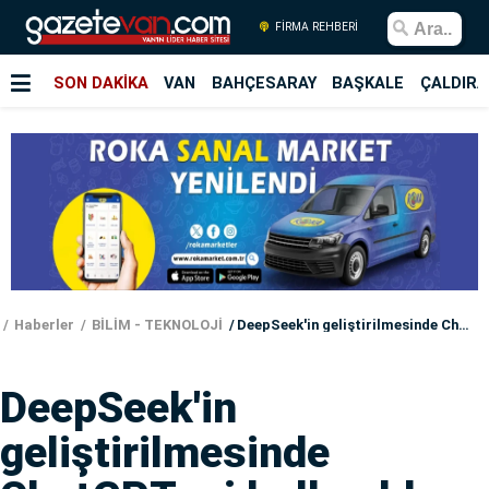
FİRMA REHBERİ
SON DAKİKA
VAN
BAHÇESARAY
BAŞKALE
ÇALDIRA
Haberler
BİLİM - TEKNOLOJİ
DeepSeek'in geliştirilmesinde ChatGPT mi kullanıldı
DeepSeek'in
geliştirilmesinde