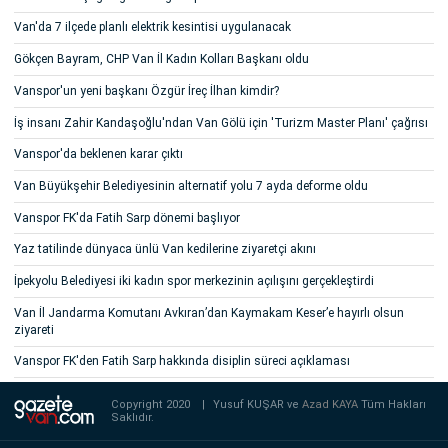
Van'da 7 ilçede planlı elektrik kesintisi uygulanacak
Gökçen Bayram, CHP Van İl Kadın Kolları Başkanı oldu
Vanspor'un yeni başkanı Özgür İreç İlhan kimdir?
İş insanı Zahir Kandaşoğlu'ndan Van Gölü için 'Turizm Master Planı' çağrısı
Vanspor'da beklenen karar çıktı
Van Büyükşehir Belediyesinin alternatif yolu 7 ayda deforme oldu
Vanspor FK'da Fatih Sarp dönemi başlıyor
Yaz tatilinde dünyaca ünlü Van kedilerine ziyaretçi akını
İpekyolu Belediyesi iki kadın spor merkezinin açılışını gerçekleştirdi
Van İl Jandarma Komutanı Avkıran’dan Kaymakam Keser’e hayırlı olsun
ziyareti
Vanspor FK'den Fatih Sarp hakkında disiplin süreci açıklaması
Copyright 2020
|
Yusuf KUŞAR ve
Azad KAYA
Tüm Hakları
Saklıdır.