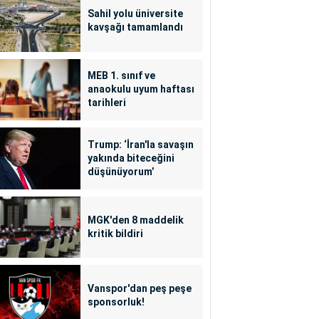
Sahil yolu üniversite
kavşağı tamamlandı
MEB 1. sınıf ve
anaokulu uyum haftası
tarihleri
Trump: ‘İran'la savaşın
yakında biteceğini
düşünüyorum’
MGK'den 8 maddelik
kritik bildiri
Vanspor'dan peş peşe
sponsorluk!