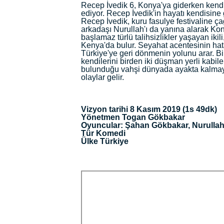
Recep İvedik 6, Konya'ya giderken kendi
ediyor. Recep İvedik'in hayatı kendisine g
Recep İvedik, kuru fasulye festivaline ç
arkadaşı Nurullah'ı da yanına alarak Ko
başlamaz türlü talihsizlikler yaşayan iki
Kenya'da bulur. Seyahat acentesinin ha
Türkiye'ye geri dönmenin yolunu arar. Bi
kendilerini birden iki düşman yerli kabi
bulunduğu vahşi dünyada ayakta kalmaya 
olaylar gelir.
Vizyon tarihi 8 Kasım 2019 (1s 49dk)
Yönetmen Togan Gökbakar
Oyuncular: Şahan Gökbakar, Nurulla
Tür Komedi
Ülke Türkiye