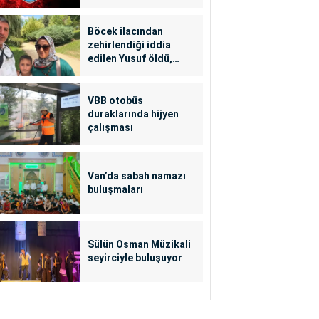
Böcek ilacından
zehirlendiği iddia
edilen Yusuf öldü,
annesi yoğun bakımda
VBB otobüs
duraklarında hijyen
çalışması
Van’da sabah namazı
buluşmaları
Sülün Osman Müzikali
seyirciyle buluşuyor