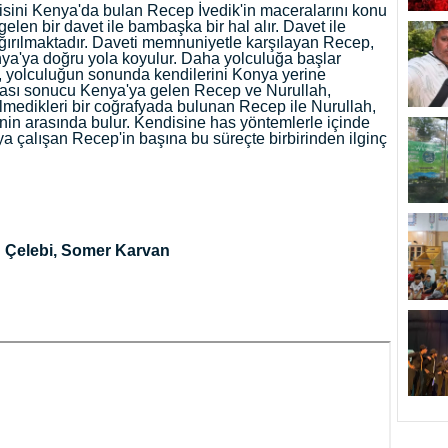
sini Kenya'da bulan Recep İvedik'in maceralarını konu
elen bir davet ile bambaşka bir hal alır. Davet ile
ağırılmaktadır. Daveti memnuniyetle karşılayan Recep,
nya'ya doğru yola koyulur. Daha yolculuğa başlar
li, yolculuğun sonunda kendilerini Konya yerine
tası sonucu Kenya'ya gelen Recep ve Nurullah,
lmedikleri bir coğrafyada bulunan Recep ile Nurullah,
lenin arasında bulur. Kendisine has yöntemlerle içinde
çalışan Recep'in başına bu süreçte birbirinden ilginç
h Çelebi, Somer Karvan