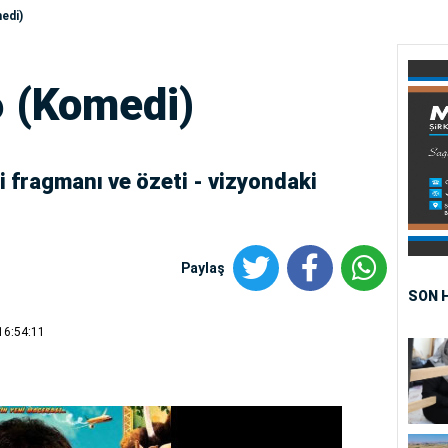
edi)
6 (Komedi)
i fragmanı ve özeti - vizyondaki
Paylaş
SON 
16:54:11