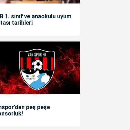
 1. sınıf ve anaokulu uyum
tası tarihleri
nspor'dan peş peşe
onsorluk!