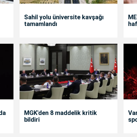
Sahil yolu üniversite kavşağı
MEB
tamamlandı
haf
nda
MGK'den 8 maddelik kritik
Va
bildiri
sp