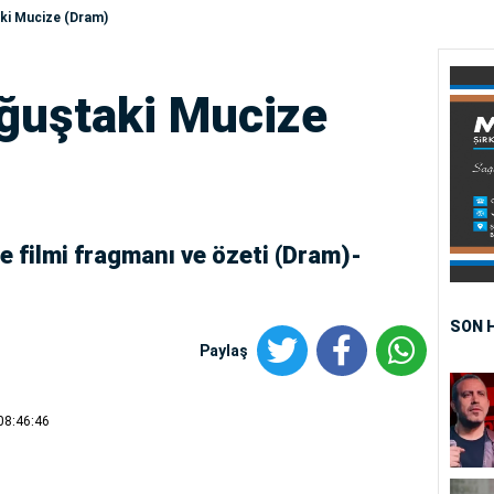
ki Mucize (Dram)
ğuştaki Mucize
 filmi fragmanı ve özeti (Dram)-
SON 
Paylaş
08:46:46