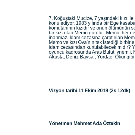
7. Koğuştaki Mucize, 7 yaşındaki kızı ile
konu ediyor. 1983 yılında bir Ege kasaba
komutanının kızıdır ve onun ölümünün s
bir kızı olan Memo görülür. Memo, her 
inanmaz. İdam cezasına çarptırılan Memo
Memo ve kızı Ova'nın tek istediği birbir
idam cezasından kurtulabilecek midir? Y
oyuncu kadrosunda Aras Bulut İynemli, N
Akusta, Deniz Baysal, Yurdaer Okur gibi i
Vizyon tarihi 11 Ekim 2019 (2s 12dk)
Yönetmen Mehmet Ada Öztekin