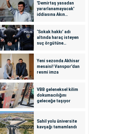
'Demirtaş yasadan
yararlanamayacak'
iddiasına Akın
Gürlek'ten yalanlama
‘Sokak hakkı’ adı
altında haraç isteyen
suç örgütüne
operasyon: 24
tutuklama
Yeni sezonda Akhisar
mesaisi! Vanspor'dan
resmi imza
VBB geleneksel kilim
dokumacılığını
geleceğe taşıyor
Sahil yolu üniversite
kavşağı tamamlandı