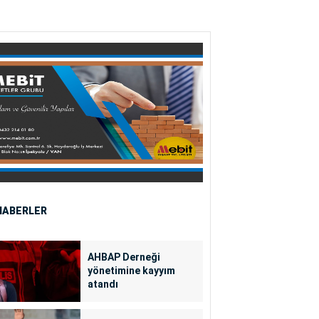
HABERLER
AHBAP Derneği
yönetimine kayyım
atandı