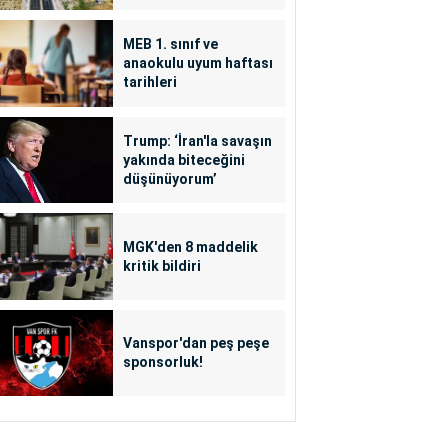
MEB 1. sınıf ve
anaokulu uyum haftası
tarihleri
Trump: ‘İran'la savaşın
yakında biteceğini
düşünüyorum’
MGK'den 8 maddelik
kritik bildiri
Vanspor'dan peş peşe
sponsorluk!