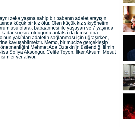
 aynı zeka yaşına sahip bir babanın adalet arayışını
sında küçük bir kız ölür. Ölen küçük kız sıkıyönetim
orumlusu olarak babaannesi ile yaşayan ve 7 yaşında
ne kadar suçsuz olduğunu anlatsa da kimse ona
'nun yakınları adaletin sağlanması için uğraşırken,
lerine kavuşabilmektir. Memo, bir mucize gerçekleşip
önetmenliğini Mehmet Ada Öztekin'in üstlendiği filmin
isa Sofiya Aksongur, Celile Toyon, İlker Aksum, Mesut
simler yer alıyor.