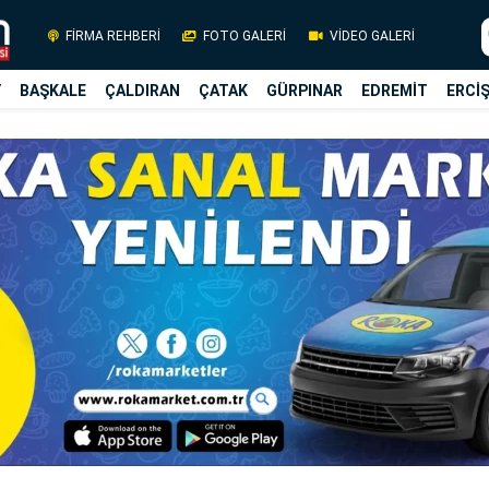
FİRMA REHBERİ
FOTO GALERİ
VİDEO GALERİ
Y
BAŞKALE
ÇALDIRAN
ÇATAK
GÜRPINAR
EDREMİT
ERCİ