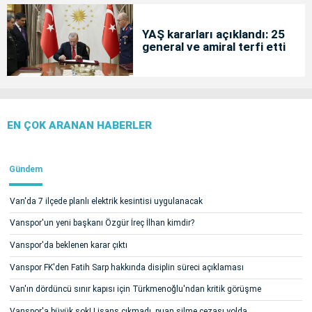
YAŞ kararları açıklandı: 25
general ve amiral terfi etti
EN ÇOK ARANAN HABERLER
Gündem
Van'da 7 ilçede planlı elektrik kesintisi uygulanacak
Vanspor'un yeni başkanı Özgür İreç İlhan kimdir?
Vanspor'da beklenen karar çıktı
Vanspor FK'den Fatih Sarp hakkında disiplin süreci açıklaması
Van'ın dördüncü sınır kapısı için Türkmenoğlu'ndan kritik görüşme
Vanspor'a büyük şok! Lisans çıkmadı, puan silme cezası yolda