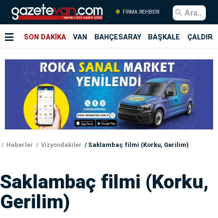
FİRMA REHBERİ
SON DAKİKA
VAN
BAHÇESARAY
BAŞKALE
ÇALDIRA
Haberler
Vizyondakiler
Saklambaç filmi (Korku, Gerilim)
Saklambaç filmi (Korku,
Gerilim)