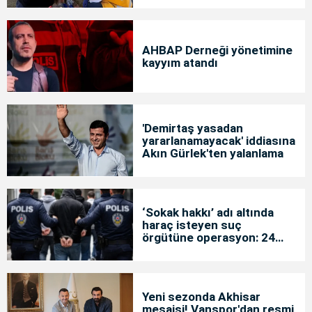
AHBAP Derneği yönetimine
kayyım atandı
'Demirtaş yasadan
yararlanamayacak' iddiasına
Akın Gürlek'ten yalanlama
‘Sokak hakkı’ adı altında
haraç isteyen suç
örgütüne operasyon: 24
tutuklama
Yeni sezonda Akhisar
mesaisi! Vanspor'dan resmi