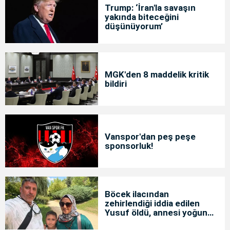
Trump: ‘İran'la savaşın
yakında biteceğini
düşünüyorum’
MGK'den 8 maddelik kritik
bildiri
Vanspor'dan peş peşe
sponsorluk!
Böcek ilacından
zehirlendiği iddia edilen
Yusuf öldü, annesi yoğun
bakımda