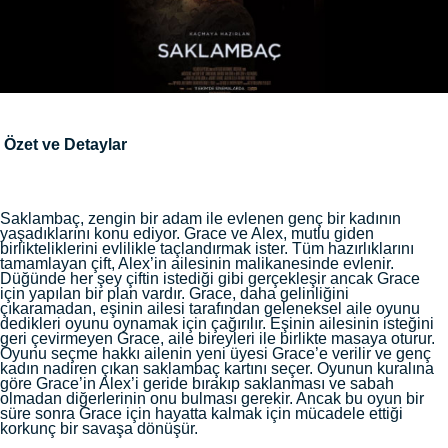
Özet ve Detaylar
Saklambaç, zengin bir adam ile evlenen genç bir kadının
yaşadıklarını konu ediyor. Grace ve Alex, mutlu giden
birlikteliklerini evlilikle taçlandırmak ister. Tüm hazırlıklarını
tamamlayan çift, Alex’in ailesinin malikanesinde evlenir.
Düğünde her şey çiftin istediği gibi gerçekleşir ancak Grace
için yapılan bir plan vardır. Grace, daha gelinliğini
çıkaramadan, eşinin ailesi tarafından geleneksel aile oyunu
dedikleri oyunu oynamak için çağırılır. Eşinin ailesinin isteğini
geri çevirmeyen Grace, aile bireyleri ile birlikte masaya oturur.
Oyunu seçme hakkı ailenin yeni üyesi Grace’e verilir ve genç
kadın nadiren çıkan saklambaç kartını seçer. Oyunun kuralına
göre Grace’in Alex’i geride bırakıp saklanması ve sabah
olmadan diğerlerinin onu bulması gerekir. Ancak bu oyun bir
süre sonra Grace için hayatta kalmak için mücadele ettiği
korkunç bir savaşa dönüşür.