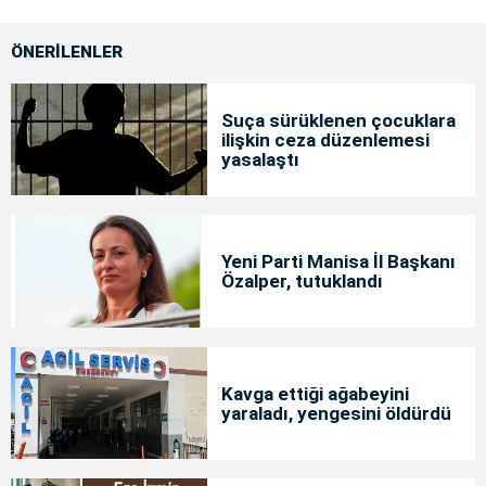
ÖNERİLENLER
Suça sürüklenen çocuklara
ilişkin ceza düzenlemesi
yasalaştı
Yeni Parti Manisa İl Başkanı
Özalper, tutuklandı
Kavga ettiği ağabeyini
yaraladı, yengesini öldürdü