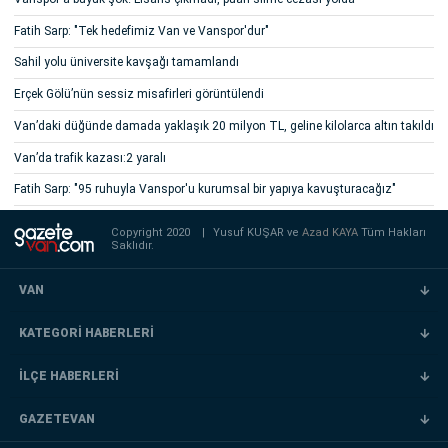
Fatih Sarp: "Tek hedefimiz Van ve Vanspor'dur"
Sahil yolu üniversite kavşağı tamamlandı
Erçek Gölü’nün sessiz misafirleri görüntülendi
Van’daki düğünde damada yaklaşık 20 milyon TL, geline kilolarca altın takıldı
Van’da trafik kazası:2 yaralı
Fatih Sarp: "95 ruhuyla Vanspor'u kurumsal bir yapıya kavuşturacağız"
Copyright 2020
|
Yusuf KUŞAR ve
Azad KAYA
Tüm Hakları
Saklıdır.
VAN
KATEGORİ HABERLERİ
İLÇE HABERLERİ
GAZETEVAN