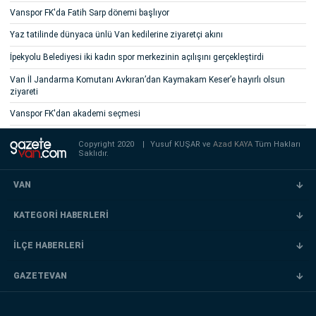
Vanspor FK'da Fatih Sarp dönemi başlıyor
Yaz tatilinde dünyaca ünlü Van kedilerine ziyaretçi akını
İpekyolu Belediyesi iki kadın spor merkezinin açılışını gerçekleştirdi
Van İl Jandarma Komutanı Avkıran’dan Kaymakam Keser’e hayırlı olsun
ziyareti
Vanspor FK'dan akademi seçmesi
Copyright 2020
|
Yusuf KUŞAR ve
Azad KAYA
Tüm Hakları
Saklıdır.
VAN
KATEGORİ HABERLERİ
İLÇE HABERLERİ
GAZETEVAN