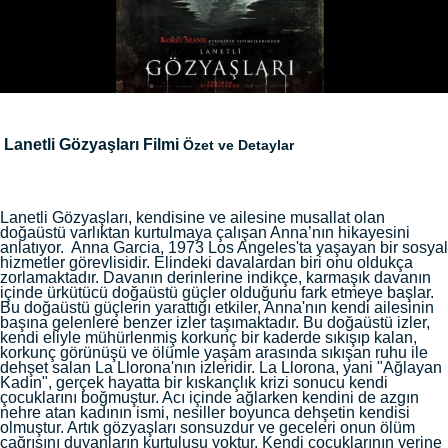
Lanetli Gözyaşları Filmi
Özet ve Detaylar
Lanetli Gözyaşları, kendisine ve ailesine musallat olan
doğaüstü varlıktan kurtulmaya çalışan Anna’nın hikayesini
anlatıyor. Anna Garcia, 1973 Los Angeles'ta yaşayan bir sosyal
hizmetler görevlisidir. Elindeki davalardan biri onu oldukça
zorlamaktadır. Davanın derinlerine indikçe, karmaşık davanın
içinde ürkütücü doğaüstü güçler olduğunu fark etmeye başlar.
Bu doğaüstü güçlerin yarattığı etkiler, Anna'nın kendi ailesinin
başına gelenlere benzer izler taşımaktadır. Bu doğaüstü izler,
kendi eliyle mühürlenmiş korkunç bir kaderde sıkışıp kalan,
korkunç görünüşü ve ölümle yaşam arasında sıkışan ruhu ile
dehşet salan La Llorona'nın izleridir. La Llorona, yani "Ağlayan
Kadın", gerçek hayatta bir kıskançlık krizi sonucu kendi
çocuklarını boğmuştur. Acı içinde ağlarken kendini de azgın
nehre atan kadının ismi, nesiller boyunca dehşetin kendisi
olmuştur. Artık gözyaşları sonsuzdur ve geceleri onun ölüm
çağrısını duyanların kurtuluşu yoktur. Kendi çocuklarının yerine