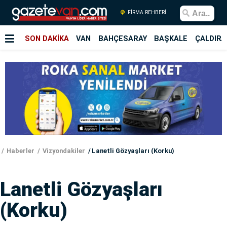
FİRMA REHBERİ
SON DAKİKA
VAN
BAHÇESARAY
BAŞKALE
ÇALDIRA
Haberler
Vizyondakiler
Lanetli Gözyaşları (Korku)
Lanetli Gözyaşları
(Korku)