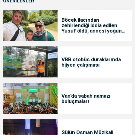
ÖNERİLENLER
Böcek ilacından
zehirlendiği iddia edilen
Yusuf öldü, annesi yoğun
bakımda
VBB otobüs duraklarında
hijyen çalışması
Van’da sabah namazı
buluşmaları
Sülün Osman Müzikali