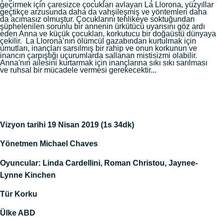
geçirmek için çaresizce çocukları avlayan La Llorona, yüzyıllar
geçtikçe arzusunda daha da vahşileşmiş ve yöntemleri daha
da acımasız olmuştur. Çocuklarını tehlikeye soktuğundan
şüphelenilen sorunlu bir annenin ürkütücü uyarısını göz ardı
eden Anna ve küçük çocukları, korkutucu bir doğaüstü dünyaya
çekilir. La Llorona’nın ölümcül gazabından kurtulmak için
umutları, inançları sarsılmış bir rahip ve onun korkunun ve
inancın çarpıştığı uçurumlarda sallanan mistisizmi olabilir.
Anna'nın ailesini kurtarmak için inançlarına sıkı sıkı sarılması
ve ruhsal bir mücadele vermesi gerekecektir...
Vizyon tarihi 19 Nisan 2019 (1s 34dk)
Yönetmen Michael Chaves
Oyuncular: Linda Cardellini, Roman Christou, Jaynee-
Lynne Kinchen
Tür Korku
Ülke ABD