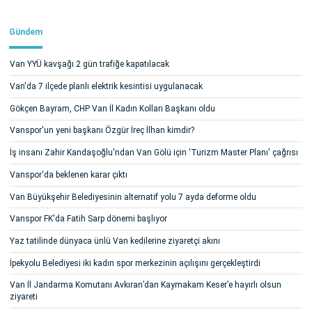
Gündem
Van YYÜ kavşağı 2 gün trafiğe kapatılacak
Van'da 7 ilçede planlı elektrik kesintisi uygulanacak
Gökçen Bayram, CHP Van İl Kadın Kolları Başkanı oldu
Vanspor'un yeni başkanı Özgür İreç İlhan kimdir?
İş insanı Zahir Kandaşoğlu'ndan Van Gölü için 'Turizm Master Planı' çağrısı
Vanspor'da beklenen karar çıktı
Van Büyükşehir Belediyesinin alternatif yolu 7 ayda deforme oldu
Vanspor FK'da Fatih Sarp dönemi başlıyor
Yaz tatilinde dünyaca ünlü Van kedilerine ziyaretçi akını
İpekyolu Belediyesi iki kadın spor merkezinin açılışını gerçekleştirdi
Van İl Jandarma Komutanı Avkıran’dan Kaymakam Keser’e hayırlı olsun
ziyareti