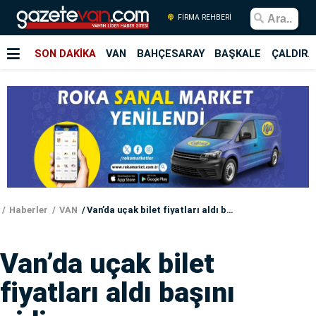
FİRMA REHBERİ
SON DAKİKA
VAN
BAHÇESARAY
BAŞKALE
ÇALDIRA
Haberler
VAN
Van’da uçak bilet fiyatları aldı başını gidiyor
Van’da uçak bilet
fiyatları aldı başını