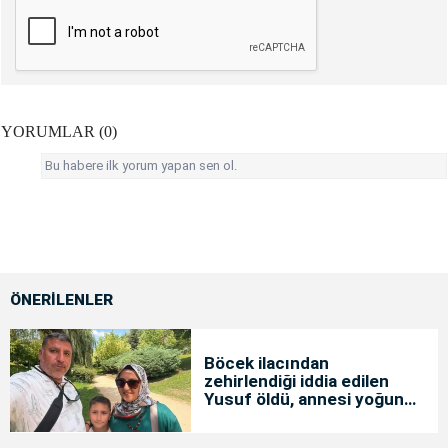
YORUMLAR (0)
Bu habere ilk yorum yapan sen ol.
ÖNERİLENLER
Böcek ilacından
zehirlendiği iddia edilen
Yusuf öldü, annesi yoğun
bakımda