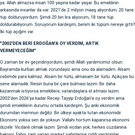
ya. Allah almazsa insan 100 yaşına kadar yaşar. Bu emeklinin
arkasında insanlar da var. 2021’de 2 milyon maaş alıyordum, 20 tane
tüp dolduruyordum. Şimdi 20 bin lira alıyorum, 18 tane tüp
doldurabiliyorum. Soruyorum kardeşim, benim iki tüpüm nereye gitti?
İki tüp açığım var.
"2002'DEN BERİ ERDOĞAN'A OY VERDİM, ARTIK
VERMEYECEĞİM"
O zaman bir ev geçindiriyordum, şimdi Allah yardımcımız olsun.
Bayramda kurban almak zorundayız ama onu da alamadım. Alsam
cebimde para kalmaz. Alsam bir türlü, almasam bir türlü. Açıkçası bu
sene alamadık. Reisin buna bir çare bulması lazım. Bir daha
kazanmak istiyorsa emeklilere, vatandaşlara el atması lazım.
2002’den 2026’ya kadar Recep Tayyip Erdoğan’a oy verdim ama
şimdi emeklilerin durumu ortada kardeşim. Şu anki ekonomik
durumdan memnun değiliz. Bir ülkeyi ayakta tutan ekonomidir.
Ekonomi yoksa sen de yoksun. Vallahi hortum kapanırsa ekonomi
düzelir. Vicdanlı olmak lazım. Şimdi vicdan yok, herkes cüzdanına
bakıyor. Fahiş zam yapan market sahiplerine ciddi yaptırımlar