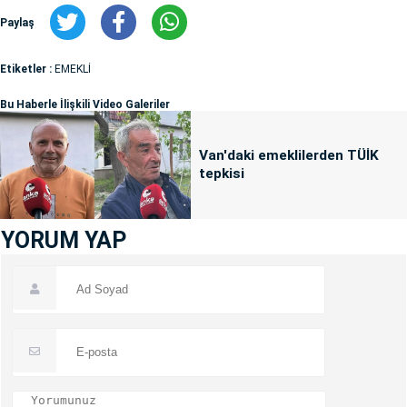
Paylaş
Etiketler :
EMEKLİ
Bu Haberle İlişkili Video Galeriler
Van'daki emeklilerden TÜİK
tepkisi
YORUM YAP