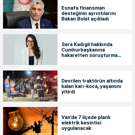
Esnafa finansman
desteğinin ayrıntılarını
Bakan Bolat açıkladı
Sera Kadıgil hakkında
Cumhurbaşkanına
hakaretten soruşturma
başlatıldı
Devrilen traktörün altında
kalan karı-koca, yaşamını
yitirdi
Van'da 7 ilçede planlı
elektrik kesintisi
uygulanacak