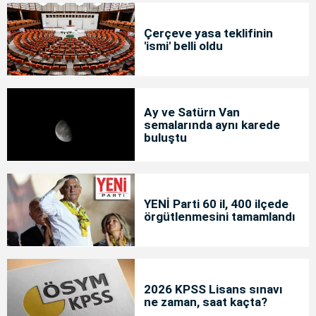
Çerçeve yasa teklifinin
'ismi' belli oldu
Ay ve Satürn Van
semalarında aynı karede
buluştu
YENİ Parti 60 il, 400 ilçede
örgütlenmesini tamamlandı
2026 KPSS Lisans sınavı
ne zaman, saat kaçta?