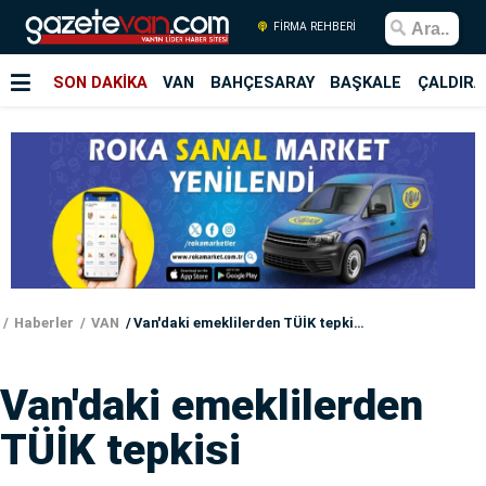
FİRMA REHBERİ
SON DAKİKA
VAN
BAHÇESARAY
BAŞKALE
ÇALDIRA
Haberler
VAN
Van'daki emeklilerden TÜİK tepkisi
Van'daki emeklilerden
TÜİK tepkisi