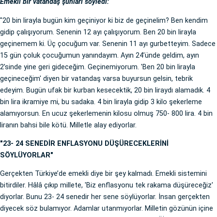
Emekli bir vatandaş şunları söyledi:
"20 bin lirayla bugün kim geçiniyor ki biz de geçinelim? Ben kendim
gidip çalışıyorum. Senenin 12 ayı çalışıyorum. Ben 20 bin lirayla
geçinemem ki. Üç çocuğum var. Senenin 11 ayı gurbetteyim. Sadece
15 gün çoluk çocuğumun yanındayım. Ayın 24’ünde geldim, ayın
2’sinde yine geri gideceğim. Geçinemiyorum. 'Ben 20 bin lirayla
geçineceğim' diyen bir vatandaş varsa buyursun gelsin, tebrik
edeyim. Bugün ufak bir kurban kesecektik, 20 bin liraydı alamadık. 4
bin lira ikramiye mi, bu sadaka. 4 bin lirayla gidip 3 kilo şekerleme
alamıyorsun. En ucuz şekerlemenin kilosu olmuş 750- 800 lira. 4 bin
liranın bahsi bile kötü. Milletle alay ediyorlar.
"23- 24 SENEDİR ENFLASYONU DÜŞÜRECEKLERİNİ
SÖYLÜYORLAR"
Gerçekten Türkiye’de emekli diye bir şey kalmadı. Emekli sistemini
bitirdiler. Hâlâ çıkıp millete, 'Biz enflasyonu tek rakama düşüreceğiz'
diyorlar. Bunu 23- 24 senedir her sene söylüyorlar. İnsan gerçekten
diyecek söz bulamıyor. Adamlar utanmıyorlar. Milletin gözünün içine