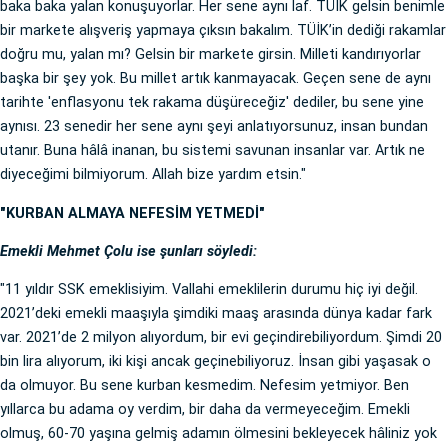
baka baka yalan konuşuyorlar. Her sene aynı laf. TÜİK gelsin benimle
bir markete alışveriş yapmaya çıksın bakalım. TÜİK’in dediği rakamlar
doğru mu, yalan mı? Gelsin bir markete girsin. Milleti kandırıyorlar
başka bir şey yok. Bu millet artık kanmayacak. Geçen sene de aynı
tarihte 'enflasyonu tek rakama düşüreceğiz' dediler, bu sene yine
aynısı. 23 senedir her sene aynı şeyi anlatıyorsunuz, insan bundan
utanır. Buna hâlâ inanan, bu sistemi savunan insanlar var. Artık ne
diyeceğimi bilmiyorum. Allah bize yardım etsin."
"KURBAN ALMAYA NEFESİM YETMEDİ"
Emekli Mehmet Çolu ise şunları söyledi:
"11 yıldır SSK emeklisiyim. Vallahi emeklilerin durumu hiç iyi değil.
2021’deki emekli maaşıyla şimdiki maaş arasında dünya kadar fark
var. 2021’de 2 milyon alıyordum, bir evi geçindirebiliyordum. Şimdi 20
bin lira alıyorum, iki kişi ancak geçinebiliyoruz. İnsan gibi yaşasak o
da olmuyor. Bu sene kurban kesmedim. Nefesim yetmiyor. Ben
yıllarca bu adama oy verdim, bir daha da vermeyeceğim. Emekli
olmuş, 60-70 yaşına gelmiş adamın ölmesini bekleyecek hâliniz yok