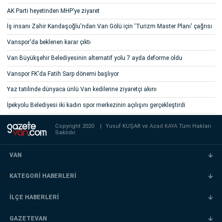
AK Parti heyetinden MHP’ye ziyaret
İş insanı Zahir Kandaşoğlu'ndan Van Gölü için 'Turizm Master Planı' çağrısı
Vanspor'da beklenen karar çıktı
Van Büyükşehir Belediyesinin alternatif yolu 7 ayda deforme oldu
Vanspor FK'da Fatih Sarp dönemi başlıyor
Yaz tatilinde dünyaca ünlü Van kedilerine ziyaretçi akını
İpekyolu Belediyesi iki kadın spor merkezinin açılışını gerçekleştirdi
Copyright 2020
|
Yusuf KUŞAR ve
Azad KAYA
Tüm Hakları
Saklıdır.
VAN
KATEGORİ HABERLERİ
İLÇE HABERLERİ
GAZETEVAN