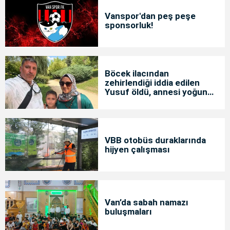
Vanspor'dan peş peşe
sponsorluk!
Böcek ilacından
zehirlendiği iddia edilen
Yusuf öldü, annesi yoğun
bakımda
VBB otobüs duraklarında
hijyen çalışması
Van’da sabah namazı
buluşmaları