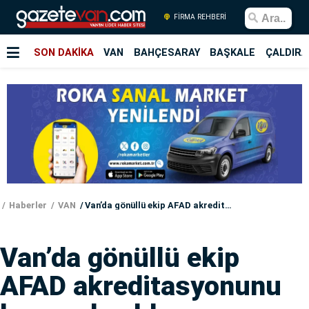
FİRMA REHBERİ
SON DAKİKA
VAN
BAHÇESARAY
BAŞKALE
ÇALDIRA
Haberler
VAN
Van’da gönüllü ekip AFAD akreditasyonunu başarıyla aldı
Van’da gönüllü ekip
AFAD akreditasyonunu