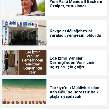
Yeni Parti Manisa İl Başkanı
Özalper, tutuklandı
Kavga ettiği ağabeyini
yaraladı, yengesini öldürdü
Ege İzmir Vanlılar
Derneği’nden Van-İzmir
uçuşları için çağrı
Türkiye’nin Maldivleri olan
Van Gölü’ne ücretsiz halk
plajları yapılacak