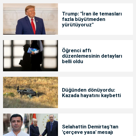
Trump: "İran ile temasları
fazla büyütmeden
yürütüyoruz"
Öğrenci affı
düzenlemesinin detayları
belli oldu
Düğünden dönüyordu:
Kazada hayatını kaybetti
Selahattin Demirtaş'tan
'çerçeve yasa' mesajı