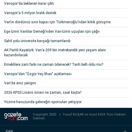
Vanspor'da beklenen karar çıktı
Vanspor'a 5 milyon liralık destek
Van'ın dördüncü sınır kapısı için Türkmenoğlu'ndan kritik görüşme
Ege İzmir Vanlılar Derneği’nden Van-İzmir uçuşları için çağrı
Sahil yolu üniversite kavşağı tamamlandı
AK Partili Kayatürk: Van’a 209 bin metrekarelik yeni yaşam alanı
kazandırılacak
Emeklilere zam farkı ne zaman ödenecek? Tarih belli oldu mu?
Vanspor'dan "Özgür İreç İlhan" açıklaması
Van’da anız yangını
2026 KPSS Lisans sınavı ne zaman, saat kaçta?
Yüzme havuzunda geleceğin sporcuları yetişiyor
Copyright 2020
|
Yusuf KUŞAR ve
Azad KAYA
Tüm Hakları
Saklıdır.
VAN