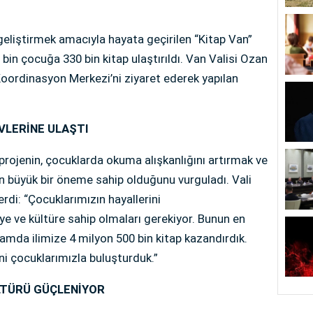
geliştirmek amacıyla hayata geçirilen “Kitap Van”
in çocuğa 330 bin kitap ulaştırıldı. Van Valisi Ozan
Koordinasyon Merkezi’ni ziyaret ederek yapılan
EVLERİNE ULAŞTI
n projenin, çocuklarda okuma alışkanlığını artırmak ve
an büyük bir öneme sahip olduğunu vurguladı. Vali
erdi: “Çocuklarımızın hayallerini
lgiye ve kültüre sahip olmaları gerekiyor. Bunun en
amda ilimize 4 milyon 500 bin kitap kazandırdık.
ni çocuklarımızla buluşturduk.”
LTÜRÜ GÜÇLENİYOR