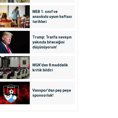
MEB 1. sınıf ve
anaokulu uyum haftası
tarihleri
Trump: ‘İran'la savaşın
yakında biteceğini
düşünüyorum’
MGK'den 8 maddelik
kritik bildiri
Vanspor'dan peş peşe
sponsorluk!