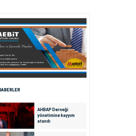
HABERLER
AHBAP Derneği
yönetimine kayyım
atandı