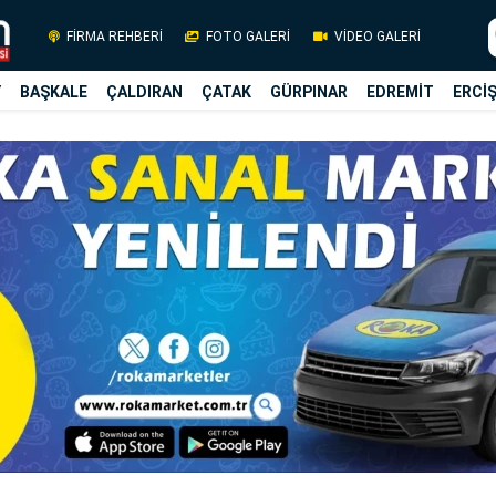
FİRMA REHBERİ
FOTO GALERİ
VİDEO GALERİ
Y
BAŞKALE
ÇALDIRAN
ÇATAK
GÜRPINAR
EDREMİT
ERCİ