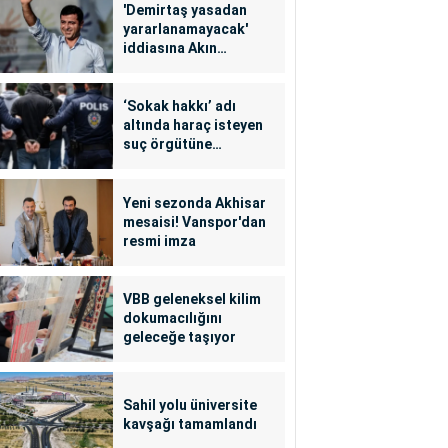
'Demirtaş yasadan
yararlanamayacak'
iddiasına Akın
Gürlek'ten yalanlama
‘Sokak hakkı’ adı
altında haraç isteyen
suç örgütüne
operasyon: 24
tutuklama
Yeni sezonda Akhisar
mesaisi! Vanspor'dan
resmi imza
VBB geleneksel kilim
dokumacılığını
geleceğe taşıyor
Sahil yolu üniversite
kavşağı tamamlandı