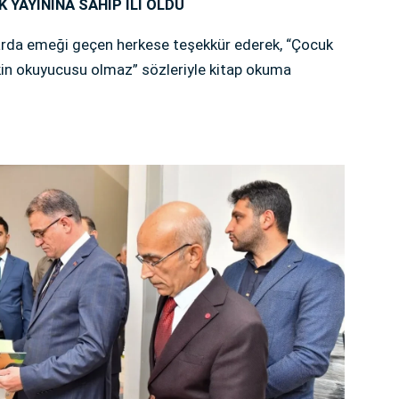
 YAYININA SAHİP İLİ OLDU
alarda emeği geçen herkese teşekkür ederek, “Çocuk
in okuyucusu olmaz” sözleriyle kitap okuma