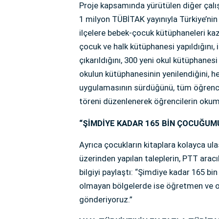
Proje kapsamında yürütülen diğer çalışm
1 milyon TÜBİTAK yayınıyla Türkiye’nin 
ilçelere bebek-çocuk kütüphaneleri kaza
çocuk ve halk kütüphanesi yapıldığını, i
çıkarıldığını, 300 yeni okul kütüphanesi 
okulun kütüphanesinin yenilendiğini, h
uygulamasının sürdüğünü, tüm öğrencile
töreni düzenlenerek öğrencilerin okuma
“ŞİMDİYE KADAR 165 BİN ÇOCUĞUMU
Ayrıca çocukların kitaplara kolayca ula
üzerinden yapılan taleplerin, PTT aracılı
bilgiyi paylaştı: “Şimdiye kadar 165 bi
olmayan bölgelerde ise öğretmen ve o
gönderiyoruz.”