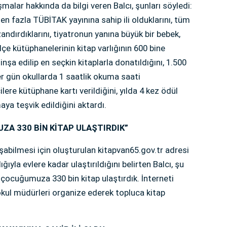
alar hakkında da bilgi veren Balcı, şunları söyledi:
en fazla TÜBİTAK yayınına sahip ili olduklarını, tüm
ndırdıklarını, tiyatronun yanına büyük bir bebek,
lçe kütüphanelerinin kitap varlığının 600 bine
inşa edilip en seçkin kitaplarla donatıldığını, 1.500
er gün okullarda 1 saatlik okuma saati
re kütüphane kartı verildiğini, yılda 4 kez ödül
ya teşvik edildiğini aktardı.
ZA 330 BİN KİTAP ULAŞTIRDIK”
şabilmesi için oluşturulan kitapvan65.gov.tr adresi
ğıyla evlere kadar ulaştırıldığını belirten Balcı, şu
n çocuğumuza 330 bin kitap ulaştırdık. İnterneti
kul müdürleri organize ederek topluca kitap