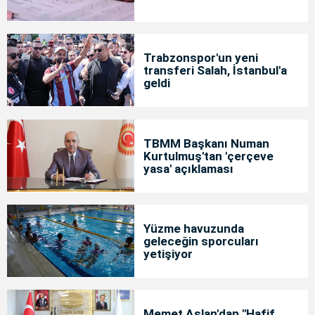
Trabzonspor'un yeni
transferi Salah, İstanbul'a
geldi
TBMM Başkanı Numan
Kurtulmuş'tan 'çerçeve
yasa' açıklaması
Yüzme havuzunda
geleceğin sporcuları
yetişiyor
Memet Aslan'dan "Hafif