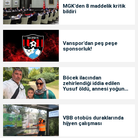
MGK'den 8 maddelik kritik
bildiri
Vanspor'dan peş peşe
sponsorluk!
Böcek ilacından
zehirlendiği iddia edilen
Yusuf öldü, annesi yoğun
bakımda
VBB otobüs duraklarında
hijyen çalışması