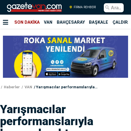
FİRMA REHBERİ
SON DAKİKA
VAN
BAHÇESARAY
BAŞKALE
ÇALDIRA
Haberler
VAN
Yarışmacılar performanslarıyla hayran bıraktı
Yarışmacılar
performanslarıyla