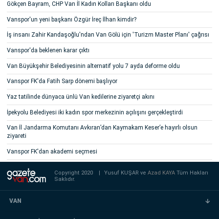
Gökçen Bayram, CHP Van İl Kadın Kolları Başkanı oldu
Vanspor'un yeni başkanı Özgür İreç İlhan kimdir?
İş insanı Zahir Kandaşoğlu'ndan Van Gölü için 'Turizm Master Planı' çağrısı
Vanspor'da beklenen karar çıktı
Van Büyükşehir Belediyesinin alternatif yolu 7 ayda deforme oldu
Vanspor FK'da Fatih Sarp dönemi başlıyor
Yaz tatilinde dünyaca ünlü Van kedilerine ziyaretçi akını
İpekyolu Belediyesi iki kadın spor merkezinin açılışını gerçekleştirdi
Van İl Jandarma Komutanı Avkıran’dan Kaymakam Keser’e hayırlı olsun
ziyareti
Vanspor FK'dan akademi seçmesi
Copyright 2020
|
Yusuf KUŞAR ve
Azad KAYA
Tüm Hakları
Saklıdır.
VAN