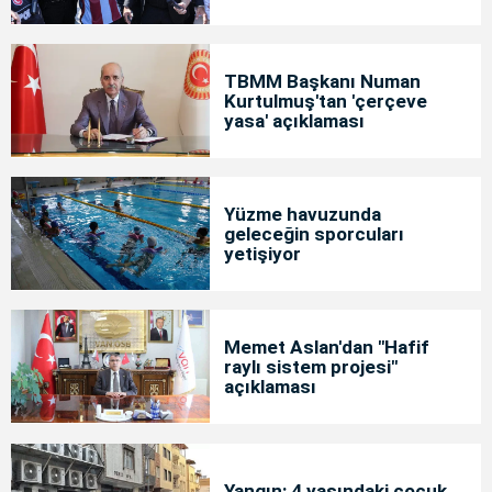
TBMM Başkanı Numan
Kurtulmuş'tan 'çerçeve
yasa' açıklaması
Yüzme havuzunda
geleceğin sporcuları
yetişiyor
Memet Aslan'dan "Hafif
raylı sistem projesi"
açıklaması
Yangın: 4 yaşındaki çocuk