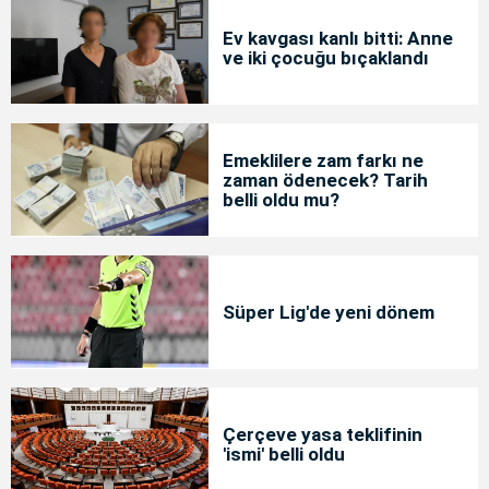
Ev kavgası kanlı bitti: Anne
ve iki çocuğu bıçaklandı
Emeklilere zam farkı ne
zaman ödenecek? Tarih
belli oldu mu?
Süper Lig'de yeni dönem
Çerçeve yasa teklifinin
'ismi' belli oldu