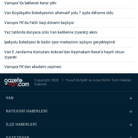
Vanspor'da beklenen karar çıktı
Van Büyükşehir Belediyesinin alternatif yolu 7 ayda deforme oldu
Vanspor FK'da Fatih Sarp dönemi başlıyor
Yaz tatilinde dünyaca ünlü Van kedilerine ziyaretçi akını
İpekyolu Belediyesi iki kadın spor merkezinin açılışını gerçekleştirdi
Van İl Jandarma Komutanı Avkıran’dan Kaymakam Keser’e hayırlı olsun
ziyareti
Vanspor FK'dan akademi seçmesi
Copyright 2020
|
Yusuf KUŞAR ve
Azad KAYA
Tüm Hakları
Saklıdır.
VAN
KATEGORİ HABERLERİ
İLÇE HABERLERİ
GAZETEVAN