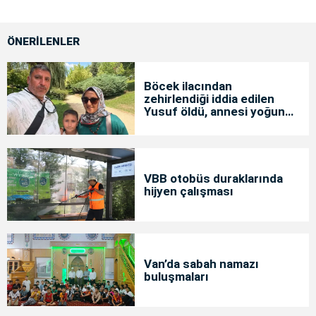
ÖNERİLENLER
Böcek ilacından
zehirlendiği iddia edilen
Yusuf öldü, annesi yoğun
bakımda
VBB otobüs duraklarında
hijyen çalışması
Van’da sabah namazı
buluşmaları