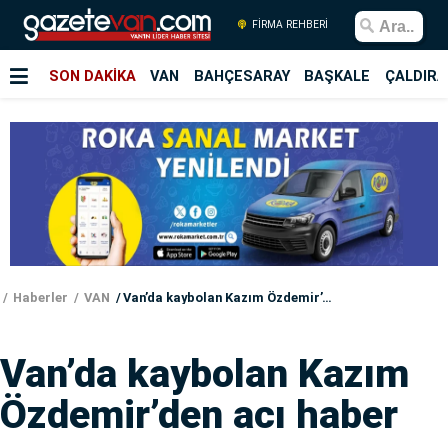
FİRMA REHBERİ
SON DAKİKA
VAN
BAHÇESARAY
BAŞKALE
ÇALDIRA
Haberler
VAN
Van’da kaybolan Kazım Özdemir’den acı haber
Van’da kaybolan Kazım
Özdemir’den acı haber