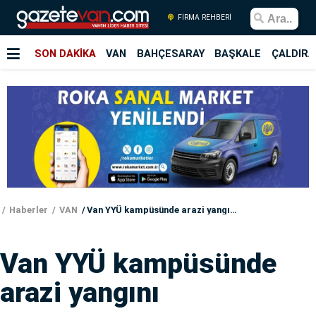
FİRMA REHBERİ
SON DAKİKA
VAN
BAHÇESARAY
BAŞKALE
ÇALDIRA
Haberler
VAN
Van YYÜ kampüsünde arazi yangını
Van YYÜ kampüsünde
arazi yangını