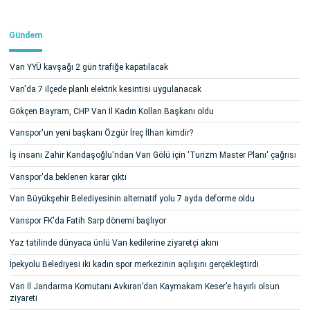
Gündem
Van YYÜ kavşağı 2 gün trafiğe kapatılacak
Van'da 7 ilçede planlı elektrik kesintisi uygulanacak
Gökçen Bayram, CHP Van İl Kadın Kolları Başkanı oldu
Vanspor'un yeni başkanı Özgür İreç İlhan kimdir?
İş insanı Zahir Kandaşoğlu'ndan Van Gölü için 'Turizm Master Planı' çağrısı
Vanspor'da beklenen karar çıktı
Van Büyükşehir Belediyesinin alternatif yolu 7 ayda deforme oldu
Vanspor FK'da Fatih Sarp dönemi başlıyor
Yaz tatilinde dünyaca ünlü Van kedilerine ziyaretçi akını
İpekyolu Belediyesi iki kadın spor merkezinin açılışını gerçekleştirdi
Van İl Jandarma Komutanı Avkıran’dan Kaymakam Keser’e hayırlı olsun
ziyareti