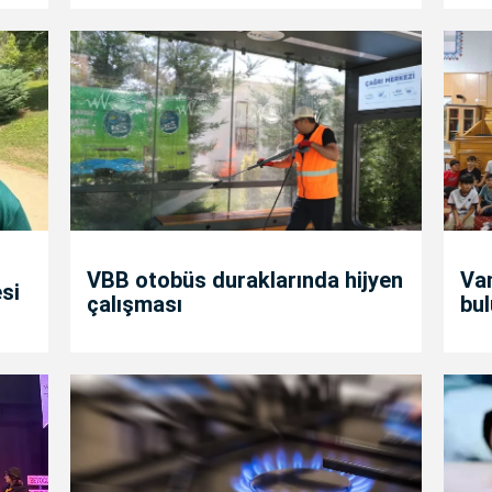
VBB otobüs duraklarında hijyen
Va
si
çalışması
bul