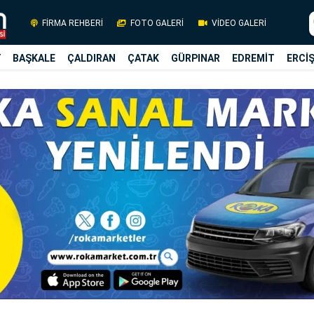
FİRMA REHBERİ
FOTO GALERİ
VİDEO GALERİ
Y
BAŞKALE
ÇALDIRAN
ÇATAK
GÜRPINAR
EDREMİT
ERCİ