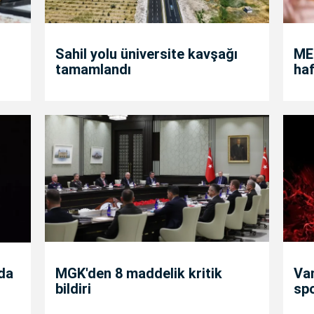
Sahil yolu üniversite kavşağı
MEB
tamamlandı
haf
nda
MGK'den 8 maddelik kritik
Va
bildiri
sp