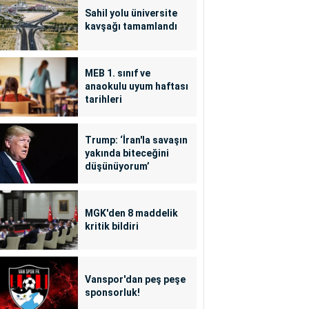
Sahil yolu üniversite
kavşağı tamamlandı
MEB 1. sınıf ve
anaokulu uyum haftası
tarihleri
Trump: ‘İran'la savaşın
yakında biteceğini
düşünüyorum’
MGK'den 8 maddelik
kritik bildiri
Vanspor'dan peş peşe
sponsorluk!