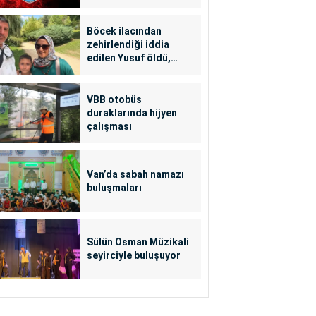
Böcek ilacından
zehirlendiği iddia
edilen Yusuf öldü,
annesi yoğun bakımda
VBB otobüs
duraklarında hijyen
çalışması
Van’da sabah namazı
buluşmaları
Sülün Osman Müzikali
seyirciyle buluşuyor