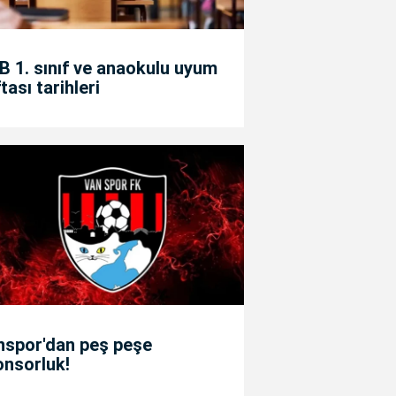
 1. sınıf ve anaokulu uyum
tası tarihleri
nspor'dan peş peşe
onsorluk!