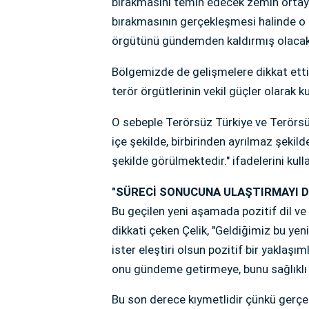
bırakmasını temin edecek zemin ortaya
bırakmasının gerçekleşmesi halinde o 
örgütünü gündemden kaldırmış olacakt
Bölgemizde de gelişmelere dikkat ettiğ
terör örgütlerinin vekil güçler olarak 
O sebeple Terörsüz Türkiye ve Terörsüz 
içe şekilde, birbirinden ayrılmaz şekil
şekilde görülmektedir." ifadelerini kull
"SÜRECİ SONUCUNA ULAŞTIRMAYI D
Bu geçilen yeni aşamada pozitif dil v
dikkati çeken Çelik, "Geldiğimiz bu yeni
ister eleştiri olsun pozitif bir yaklaşı
onu gündeme getirmeye, bunu sağlıklı 
Bu son derece kıymetlidir çünkü gerçek