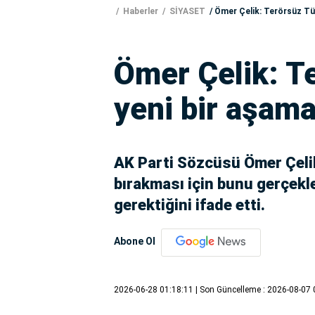
Haberler
SİYASET
Ömer Çelik: Terörsüz Tü
Ömer Çelik: T
yeni bir aşam
AK Parti Sözcüsü Ömer Çelik
bırakması için bunu gerçekl
gerektiğini ifade etti.
Abone Ol
2026-06-28 01:18:11
| Son Güncelleme : 2026-08-07 