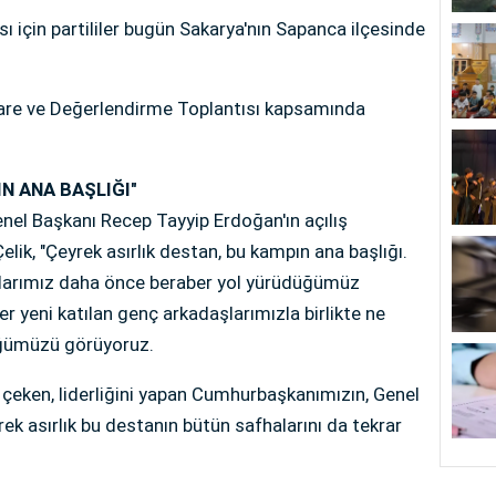
ı için partililer bugün Sakarya'nın Sapanca ilçesinde
şare ve Değerlendirme Toplantısı kapsamında
N ANA BAŞLIĞI"
el Başkanı Recep Tayyip Erdoğan'ın açılış
elik, "Çeyrek asırlık destan, bu kampın ana başlığı.
larımız daha önce beraber yol yürüdüğümüz
r yeni katılan genç arkadaşlarımızla birlikte ne
üğümüzü görüyoruz.
i çeken, liderliğini yapan Cumhurbaşkanımızın, Genel
k asırlık bu destanın bütün safhalarını da tekrar