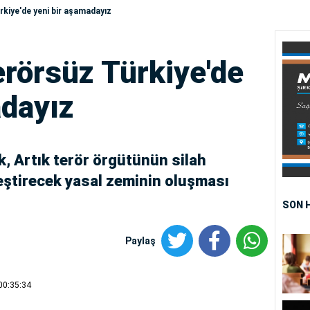
rkiye'de yeni bir aşamadayız
erörsüz Türkiye'de
adayız
, Artık terör örgütünün silah
eştirecek yasal zeminin oluşması
SON 
Paylaş
00:35:34