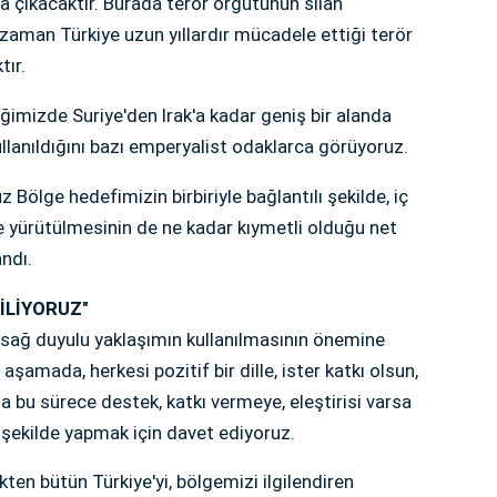
 çıkacaktır. Burada terör örgütünün silah
zaman Türkiye uzun yıllardır mücadele ettiği terör
ır.
imizde Suriye'den Irak'a kadar geniş bir alanda
kullanıldığını bazı emperyalist odaklarca görüyoruz.
Bölge hedefimizin birbiriyle bağlantılı şekilde, iç
de yürütülmesinin de ne kadar kıymetli olduğu net
andı.
İLİYORUZ"
e sağ duyulu yaklaşımın kullanılmasının önemine
 aşamada, herkesi pozitif bir dille, ister katkı olsun,
mla bu sürece destek, katkı vermeye, eleştirisi varsa
şekilde yapmak için davet ediyoruz.
ten bütün Türkiye'yi, bölgemizi ilgilendiren