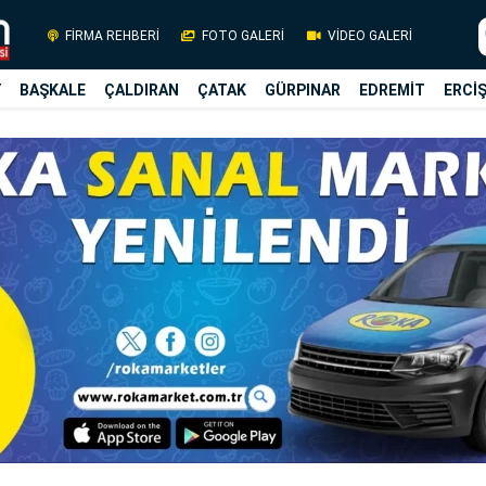
FİRMA REHBERİ
FOTO GALERİ
VİDEO GALERİ
Y
BAŞKALE
ÇALDIRAN
ÇATAK
GÜRPINAR
EDREMİT
ERCİ