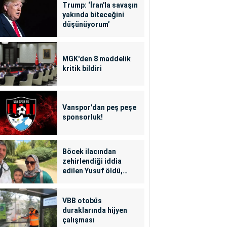
Trump: ‘İran'la savaşın
yakında biteceğini
düşünüyorum’
MGK'den 8 maddelik
kritik bildiri
Vanspor'dan peş peşe
sponsorluk!
Böcek ilacından
zehirlendiği iddia
edilen Yusuf öldü,
annesi yoğun bakımda
VBB otobüs
duraklarında hijyen
çalışması