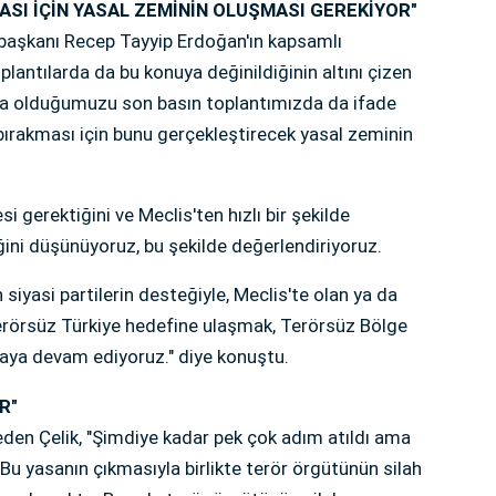
SI İÇİN YASAL ZEMİNİN OLUŞMASI GEREKİYOR"
başkanı Recep Tayyip Erdoğan'ın kapsamlı
lantılarda da bu konuya değinildiğinin altını çizen
ada olduğumuzu son basın toplantımızda da ifade
bırakması için bunu gerçekleştirecek yasal zeminin
i gerektiğini ve Meclis'ten hızlı bir şekilde
ini düşünüyoruz, bu şekilde değerlendiriyoruz.
 siyasi partilerin desteğiyle, Meclis'te olan ya da
Terörsüz Türkiye hedefine ulaşmak, Terörsüz Bölge
maya devam ediyoruz." diye konuştu.
R"
 eden Çelik, "Şimdiye kadar pek çok adım atıldı ama
Bu yasanın çıkmasıyla birlikte terör örgütünün silah