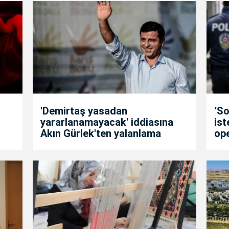
'Demirtaş yasadan
‘So
yararlanamayacak' iddiasına
is
Akın Gürlek'ten yalanlama
op