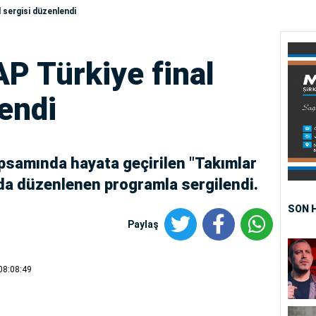
 sergisi düzenlendi
P Türkiye final
endi
psamında hayata geçirilen "Takımlar
’da düzenlenen programla sergilendi.
SON 
Paylaş
08:08:49