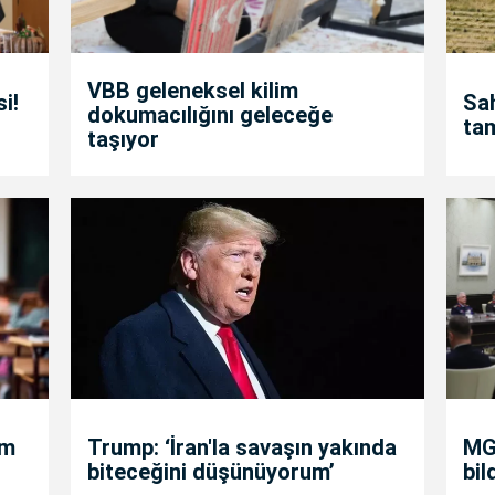
VBB geleneksel kilim
i!
Sah
dokumacılığını geleceğe
ta
taşıyor
um
Trump: ‘İran'la savaşın yakında
MGK
biteceğini düşünüyorum’
bil