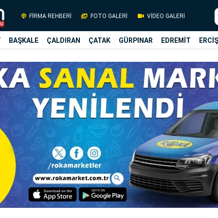
FİRMA REHBERİ
FOTO GALERİ
VİDEO GALERİ
Y
BAŞKALE
ÇALDIRAN
ÇATAK
GÜRPINAR
EDREMİT
ERCİ