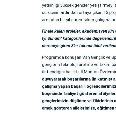
yetkinliği yüksek gençler yetiştirmeyi
sürecinin ardından ortaya çıkan 13 proje
ardından bir yıl süren takım çalışmalar
Finale kalan projeler, akademisyen jüri üy
İyi Sunum" kategorilerinde değerlendir
dereceye giren 3’er takıma ödül verileceğ
Programda konuşan Van Gençlik ve Spo
gençlerin teknoloji üretme ve takım çal
üstlendiğini belirtti. İl Müdürü Özdemi
duyuyararak başarılarına ün katmıştır.
çalışma yapan başarılı öğrencilerimiz
köşesinde faaliyet gösteren atölyeleri
gençlerimizin düşünce ve fikirlerinin
emek gösteren ailelerimize, eğitimen