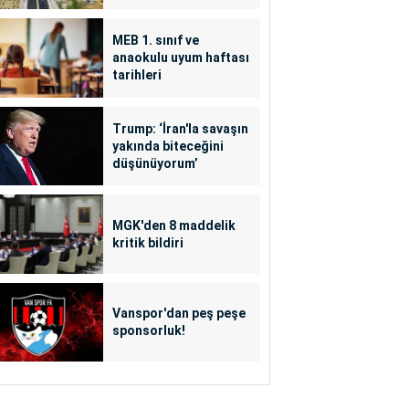
MEB 1. sınıf ve
anaokulu uyum haftası
tarihleri
Trump: ‘İran'la savaşın
yakında biteceğini
düşünüyorum’
MGK'den 8 maddelik
kritik bildiri
Vanspor'dan peş peşe
sponsorluk!