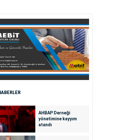
HABERLER
AHBAP Derneği
yönetimine kayyım
atandı