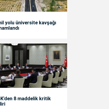
il yolu üniversite kavşağı
mamlandı
'den 8 maddelik kritik
diri