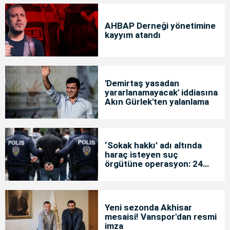
AHBAP Derneği yönetimine
kayyım atandı
'Demirtaş yasadan
yararlanamayacak' iddiasına
Akın Gürlek'ten yalanlama
‘Sokak hakkı’ adı altında
haraç isteyen suç
örgütüne operasyon: 24
tutuklama
Yeni sezonda Akhisar
mesaisi! Vanspor'dan resmi
imza