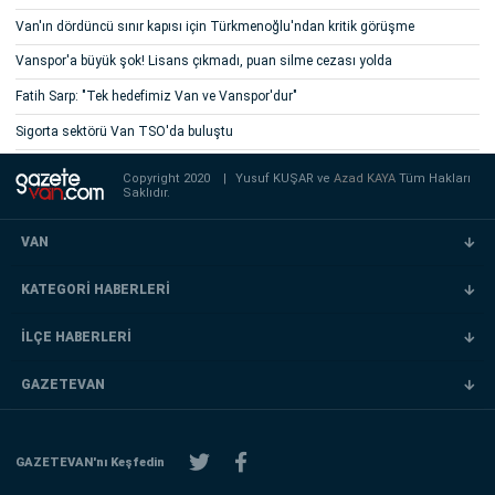
Van'ın dördüncü sınır kapısı için Türkmenoğlu'ndan kritik görüşme
Vanspor'a büyük şok! Lisans çıkmadı, puan silme cezası yolda
Fatih Sarp: "Tek hedefimiz Van ve Vanspor'dur"
Sigorta sektörü Van TSO'da buluştu
Copyright 2020
|
Yusuf KUŞAR ve
Azad KAYA
Tüm Hakları
Saklıdır.
VAN
KATEGORİ HABERLERİ
İLÇE HABERLERİ
GAZETEVAN
GAZETEVAN'nı Keşfedin