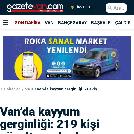
FİRMA REHBERİ
SON DAKİKA
VAN
BAHÇESARAY
BAŞKALE
ÇALDIRA
Haberler
VAN
Van’da kayyum gerginliği: 219 kişi gözaltına alındı
Van’da kayyum
gerginliği: 219 kişi