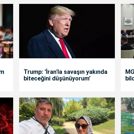
um
Trump: ‘İran'la savaşın yakında
MGK
biteceğini düşünüyorum’
bil