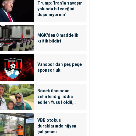
Trump: ‘İran'la savaşın
yakında biteceğini
düşünüyorum’
MGK'den 8 maddelik
kritik bildiri
Vanspor'dan peş peşe
sponsorluk!
Böcek ilacından
zehirlendiği iddia
edilen Yusuf öldü,
annesi yoğun bakımda
VBB otobüs
duraklarında hijyen
çalışması