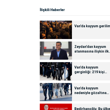
İlişkili Haberler
Van'da kayyum gerilim
Zeydan'dan kayyum
atanmasına ilişkin ilk
açıklama
Van’da kayyum
gerginliği: 219 kişi
gözaltına alındı
Van’da kayyum
nedeniyle gözaltına
alınların tam isim
listesi
Bedirhanoğlu: Bu ülk