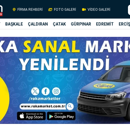
FİRMA REHBERİ
FOTO GALERİ
VİDEO GALERİ
Y
BAŞKALE
ÇALDIRAN
ÇATAK
GÜRPINAR
EDREMİT
ERCİ