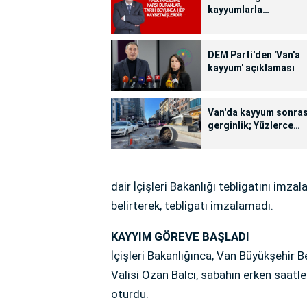
kayyumlarla
yönetilmeyecek!
DEM Parti'den 'Van'a
kayyum' açıklaması
Van'da kayyum sonras
gerginlik; Yüzlerce
gözaltı (FOTO - VİDEO
dair İçişleri Bakanlığı tebligatını imza
belirterek, tebligatı imzalamadı.
KAYYIM GÖREVE BAŞLADI
İçişleri Bakanlığınca, Van Büyükşehir B
Valisi Ozan Balcı, sabahın erken saat
oturdu.