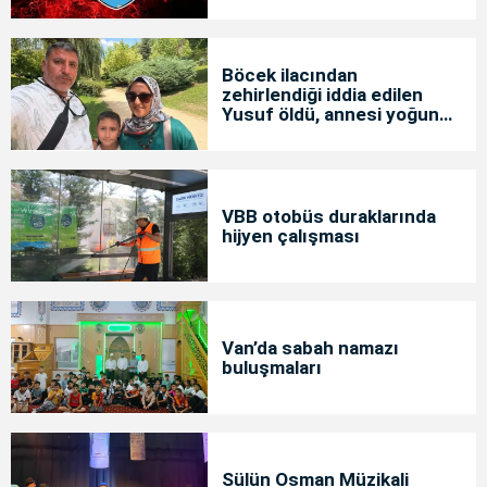
Böcek ilacından
zehirlendiği iddia edilen
Yusuf öldü, annesi yoğun
bakımda
VBB otobüs duraklarında
hijyen çalışması
Van’da sabah namazı
buluşmaları
Sülün Osman Müzikali