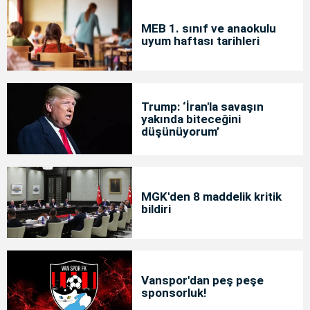
MEB 1. sınıf ve anaokulu
uyum haftası tarihleri
Trump: ‘İran'la savaşın
yakında biteceğini
düşünüyorum’
MGK'den 8 maddelik kritik
bildiri
Vanspor'dan peş peşe
sponsorluk!