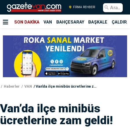
FİRMA REHBERİ
SON DAKİKA
VAN
BAHÇESARAY
BAŞKALE
ÇALDIRA
Haberler
VAN
Van’da ilçe minibüs ücretlerine zam geldi!
Van’da ilçe minibüs
ücretlerine zam geldi!