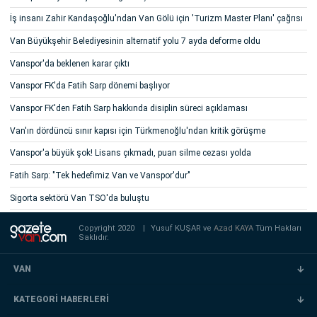
İş insanı Zahir Kandaşoğlu'ndan Van Gölü için 'Turizm Master Planı' çağrısı
Van Büyükşehir Belediyesinin alternatif yolu 7 ayda deforme oldu
Vanspor'da beklenen karar çıktı
Vanspor FK'da Fatih Sarp dönemi başlıyor
Vanspor FK'den Fatih Sarp hakkında disiplin süreci açıklaması
Van'ın dördüncü sınır kapısı için Türkmenoğlu'ndan kritik görüşme
Vanspor'a büyük şok! Lisans çıkmadı, puan silme cezası yolda
Fatih Sarp: "Tek hedefimiz Van ve Vanspor'dur"
Sigorta sektörü Van TSO'da buluştu
Copyright 2020
|
Yusuf KUŞAR ve
Azad KAYA
Tüm Hakları
Saklıdır.
VAN
KATEGORİ HABERLERİ