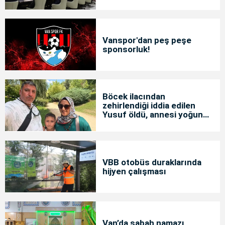
Vanspor'dan peş peşe
sponsorluk!
Böcek ilacından
zehirlendiği iddia edilen
Yusuf öldü, annesi yoğun
bakımda
VBB otobüs duraklarında
hijyen çalışması
Van’da sabah namazı