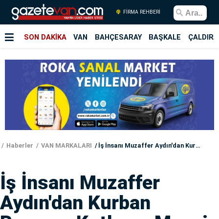
FİRMA REHBERİ
SON DAKİKA
VAN
BAHÇESARAY
BAŞKALE
ÇALDIRA
Haberler
VAN MARKALARI
İş İnsanı Muzaffer Aydın'dan Kurban Bayramı Kutlama Mesajı
İş İnsanı Muzaffer
Aydın'dan Kurban