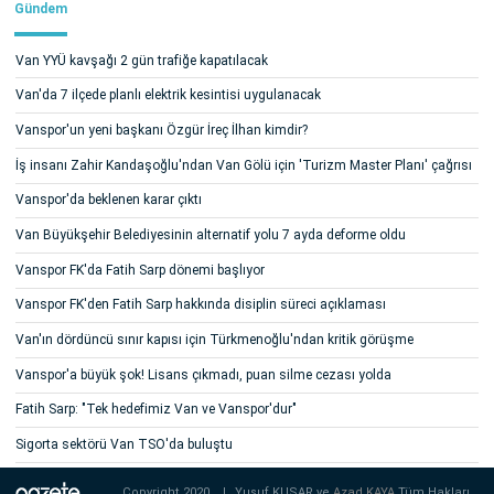
Gündem
Van YYÜ kavşağı 2 gün trafiğe kapatılacak
Van'da 7 ilçede planlı elektrik kesintisi uygulanacak
Vanspor'un yeni başkanı Özgür İreç İlhan kimdir?
İş insanı Zahir Kandaşoğlu'ndan Van Gölü için 'Turizm Master Planı' çağrısı
Vanspor'da beklenen karar çıktı
Van Büyükşehir Belediyesinin alternatif yolu 7 ayda deforme oldu
Vanspor FK'da Fatih Sarp dönemi başlıyor
Vanspor FK'den Fatih Sarp hakkında disiplin süreci açıklaması
Van'ın dördüncü sınır kapısı için Türkmenoğlu'ndan kritik görüşme
Vanspor'a büyük şok! Lisans çıkmadı, puan silme cezası yolda
Fatih Sarp: "Tek hedefimiz Van ve Vanspor'dur"
Sigorta sektörü Van TSO'da buluştu
Copyright 2020
|
Yusuf KUŞAR ve
Azad KAYA
Tüm Hakları