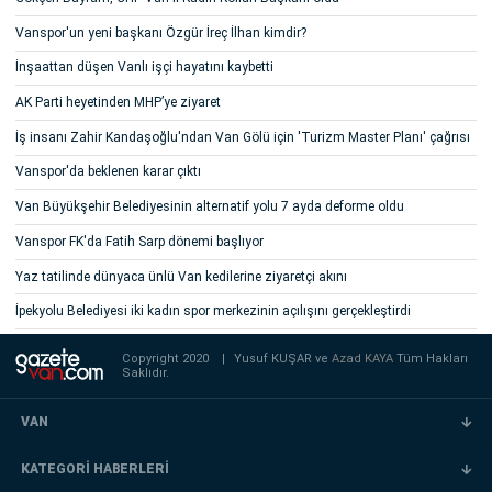
Vanspor'un yeni başkanı Özgür İreç İlhan kimdir?
İnşaattan düşen Vanlı işçi hayatını kaybetti
AK Parti heyetinden MHP’ye ziyaret
İş insanı Zahir Kandaşoğlu'ndan Van Gölü için 'Turizm Master Planı' çağrısı
Vanspor'da beklenen karar çıktı
Van Büyükşehir Belediyesinin alternatif yolu 7 ayda deforme oldu
Vanspor FK'da Fatih Sarp dönemi başlıyor
Yaz tatilinde dünyaca ünlü Van kedilerine ziyaretçi akını
İpekyolu Belediyesi iki kadın spor merkezinin açılışını gerçekleştirdi
Copyright 2020
|
Yusuf KUŞAR ve
Azad KAYA
Tüm Hakları
Saklıdır.
VAN
KATEGORİ HABERLERİ