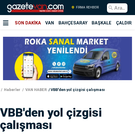
FİRMA REHBERİ
SON DAKİKA
VAN
BAHÇESARAY
BAŞKALE
ÇALDIRA
Haberler
VAN HABER
VBB'den yol çizgisi çalışması
VBB'den yol çizgisi
çalışması