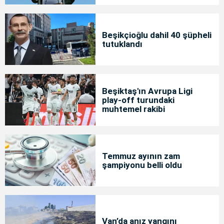
Beşikçioğlu dahil 40 şüpheli
tutuklandı
Beşiktaş'ın Avrupa Ligi
play-off turundaki
muhtemel rakibi
Temmuz ayının zam
şampiyonu belli oldu
Van’da anız yangını