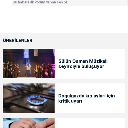
Bu habere ilk yorum yapan sen ol.
ÖNERİLENLER
Sülün Osman Müzikali
seyirciyle buluşuyor
Doğalgazda kış ayları için
kritik uyarı