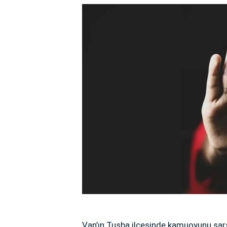
Van’ın Tuşba ilçesinde kamuoyunu sars