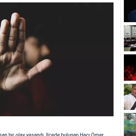
an bir olay yaşandı. İlçede bulunan Hacı Ömer