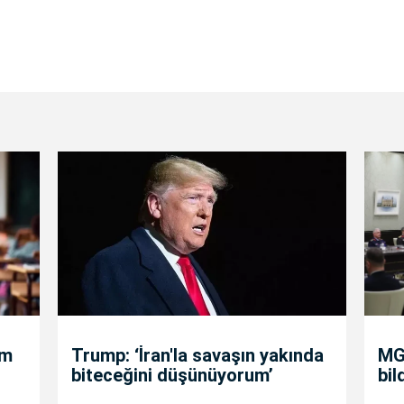
um
Trump: ‘İran'la savaşın yakında
MGK
biteceğini düşünüyorum’
bil