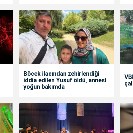
Böcek ilacından zehirlendiği
VBB
iddia edilen Yusuf öldü, annesi
çal
yoğun bakımda