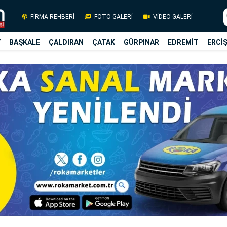
FİRMA REHBERİ
FOTO GALERİ
VİDEO GALERİ
Y
BAŞKALE
ÇALDIRAN
ÇATAK
GÜRPINAR
EDREMİT
ERCİ