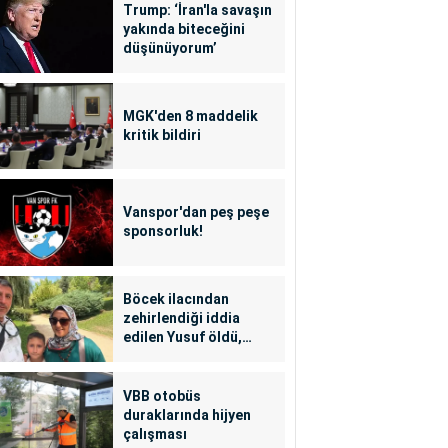
Trump: ‘İran'la savaşın
yakında biteceğini
düşünüyorum’
MGK'den 8 maddelik
kritik bildiri
Vanspor'dan peş peşe
sponsorluk!
Böcek ilacından
zehirlendiği iddia
edilen Yusuf öldü,
annesi yoğun bakımda
VBB otobüs
duraklarında hijyen
çalışması