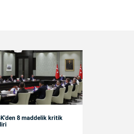
'den 8 maddelik kritik
diri