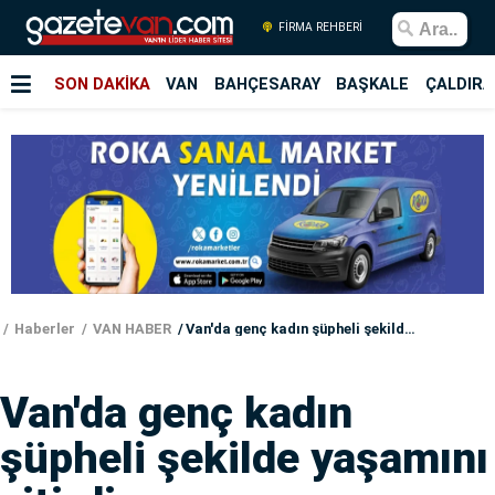
FİRMA REHBERİ
SON DAKİKA
VAN
BAHÇESARAY
BAŞKALE
ÇALDIRA
Haberler
VAN HABER
Van'da genç kadın şüpheli şekilde yaşamını yitirdi
Van'da genç kadın
şüpheli şekilde yaşamını