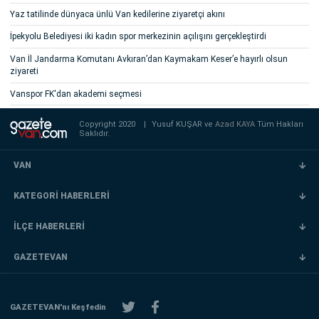
Yaz tatilinde dünyaca ünlü Van kedilerine ziyaretçi akını
İpekyolu Belediyesi iki kadın spor merkezinin açılışını gerçekleştirdi
Van İl Jandarma Komutanı Avkıran’dan Kaymakam Keser’e hayırlı olsun
ziyareti
Vanspor FK'dan akademi seçmesi
Copyright 2020
|
Yusuf KUŞAR ve
Azad KAYA
Tüm Hakları
Saklıdır.
VAN
KATEGORİ HABERLERİ
İLÇE HABERLERİ
GAZETEVAN
GAZETEVAN'nı Keşfedin