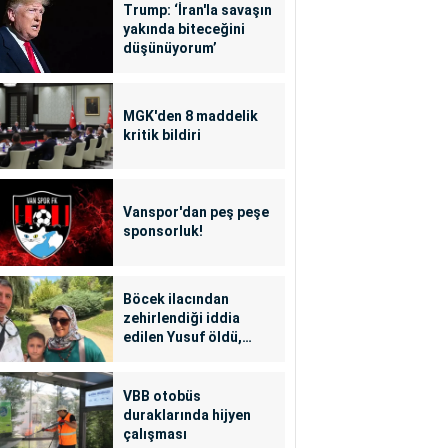
Trump: ‘İran'la savaşın
yakında biteceğini
düşünüyorum’
MGK'den 8 maddelik
kritik bildiri
Vanspor'dan peş peşe
sponsorluk!
Böcek ilacından
zehirlendiği iddia
edilen Yusuf öldü,
annesi yoğun bakımda
VBB otobüs
duraklarında hijyen
çalışması