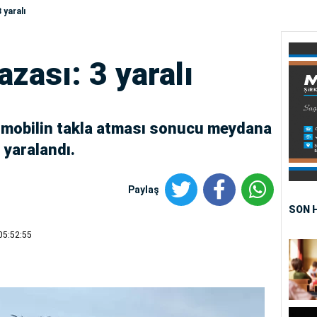
 yaralı
azası: 3 yaralı
tomobilin takla atması sonucu meydana
 yaralandı.
Paylaş
SON 
05:52:55