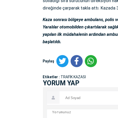
solladığı sıra sürücünün direksiyon h
direğinde çarparak takla attı. Kazada 3
Kaza sonrası bölgeye ambulans, polis ve 
Yaralılar otomobilden çıkartılarak sağlık
yapılan ilk müdahalenin ardından ambula
başlatıldı.
Paylaş
Etiketler :
TRAFİK KAZASI
YORUM YAP