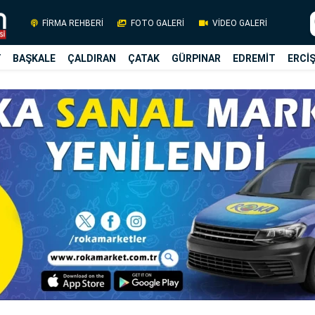
FİRMA REHBERİ
FOTO GALERİ
VİDEO GALERİ
Y
BAŞKALE
ÇALDIRAN
ÇATAK
GÜRPINAR
EDREMİT
ERCİ