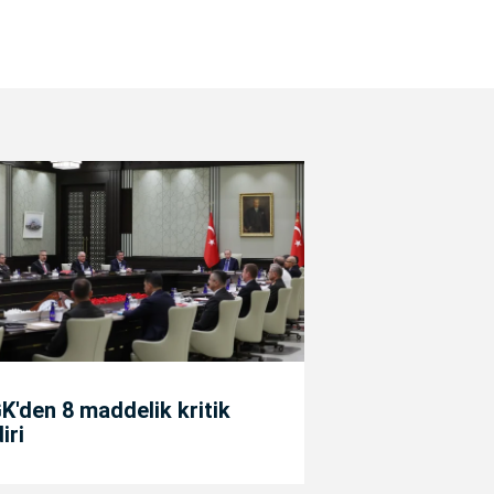
'den 8 maddelik kritik
diri