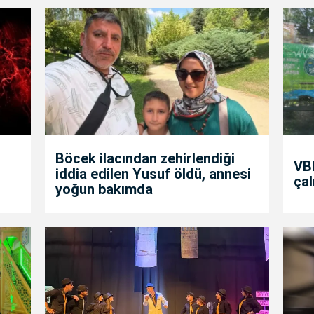
Böcek ilacından zehirlendiği
VBB
iddia edilen Yusuf öldü, annesi
çal
yoğun bakımda