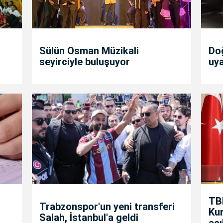
Sülün Osman Müzikali
Doğ
seyirciyle buluşuyor
uya
TB
Trabzonspor'un yeni transferi
Kur
Salah, İstanbul'a geldi
aç