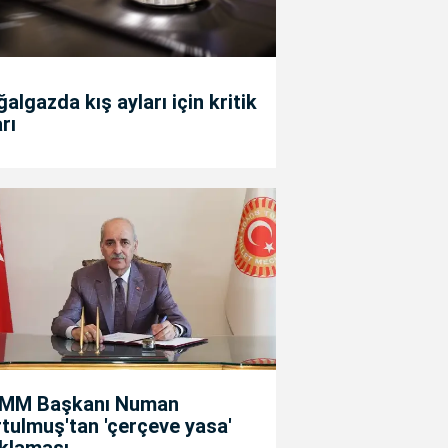
algazda kış ayları için kritik
rı
MM Başkanı Numan
tulmuş'tan 'çerçeve yasa'
ıklaması