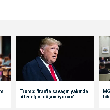
um
Trump: ‘İran'la savaşın yakında
MGK
biteceğini düşünüyorum’
bil