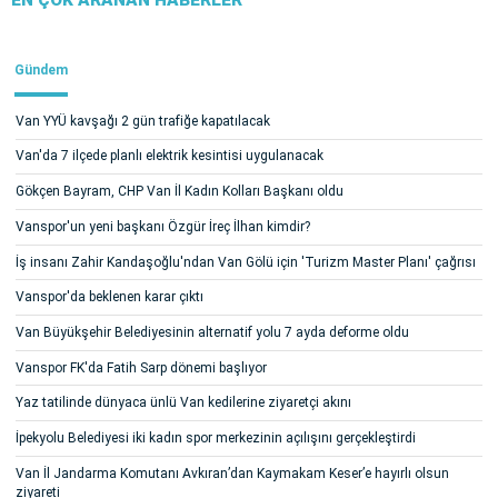
Gündem
Van YYÜ kavşağı 2 gün trafiğe kapatılacak
Van'da 7 ilçede planlı elektrik kesintisi uygulanacak
Gökçen Bayram, CHP Van İl Kadın Kolları Başkanı oldu
Vanspor'un yeni başkanı Özgür İreç İlhan kimdir?
İş insanı Zahir Kandaşoğlu'ndan Van Gölü için 'Turizm Master Planı' çağrısı
Vanspor'da beklenen karar çıktı
Van Büyükşehir Belediyesinin alternatif yolu 7 ayda deforme oldu
Vanspor FK'da Fatih Sarp dönemi başlıyor
Yaz tatilinde dünyaca ünlü Van kedilerine ziyaretçi akını
İpekyolu Belediyesi iki kadın spor merkezinin açılışını gerçekleştirdi
Van İl Jandarma Komutanı Avkıran’dan Kaymakam Keser’e hayırlı olsun
ziyareti