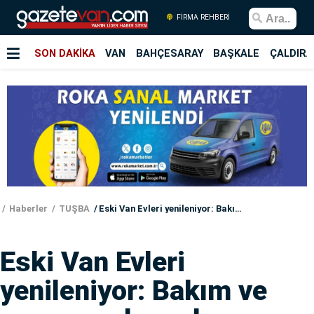
FİRMA REHBERİ
SON DAKİKA
VAN
BAHÇESARAY
BAŞKALE
ÇALDIRA
Haberler
TUŞBA
Eski Van Evleri yenileniyor: Bakım ve onarım çalışmaları sürüyor
Eski Van Evleri
yenileniyor: Bakım ve