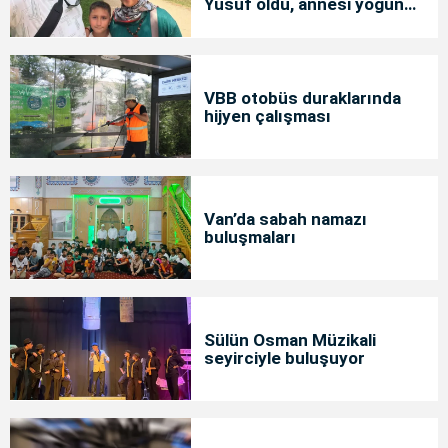
Yusuf öldü, annesi yoğun
bakımda
VBB otobüs duraklarında
hijyen çalışması
Van’da sabah namazı
buluşmaları
Sülün Osman Müzikali
seyirciyle buluşuyor