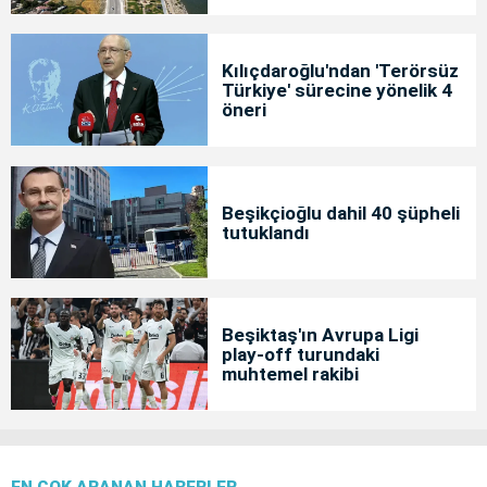
Kılıçdaroğlu'ndan 'Terörsüz
Türkiye' sürecine yönelik 4
öneri
Beşikçioğlu dahil 40 şüpheli
tutuklandı
Beşiktaş'ın Avrupa Ligi
play-off turundaki
muhtemel rakibi
EN ÇOK ARANAN HABERLER