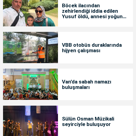
Böcek ilacından
zehirlendiği iddia edilen
Yusuf öldü, annesi yoğun
bakımda
VBB otobüs duraklarında
hijyen çalışması
Van’da sabah namazı
buluşmaları
Sülün Osman Müzikali
seyirciyle buluşuyor