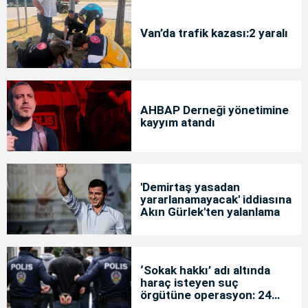
Van’da trafik kazası:2 yaralı
AHBAP Derneği yönetimine
kayyım atandı
'Demirtaş yasadan
yararlanamayacak' iddiasına
Akın Gürlek'ten yalanlama
‘Sokak hakkı’ adı altında
haraç isteyen suç
örgütüne operasyon: 24
tutuklama