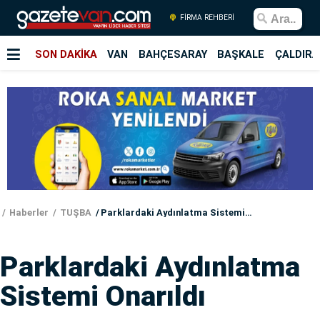
FİRMA REHBERİ
SON DAKİKA
VAN
BAHÇESARAY
BAŞKALE
ÇALDIRA
Haberler
TUŞBA
Parklardaki Aydınlatma Sistemi Onarıldı
Parklardaki Aydınlatma
Sistemi Onarıldı