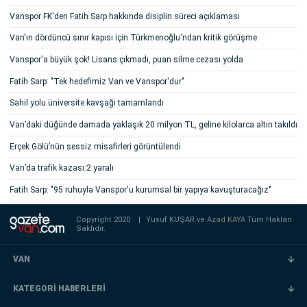
Vanspor FK'den Fatih Sarp hakkında disiplin süreci açıklaması
Van'ın dördüncü sınır kapısı için Türkmenoğlu'ndan kritik görüşme
Vanspor'a büyük şok! Lisans çıkmadı, puan silme cezası yolda
Fatih Sarp: "Tek hedefimiz Van ve Vanspor'dur"
Sahil yolu üniversite kavşağı tamamlandı
Van’daki düğünde damada yaklaşık 20 milyon TL, geline kilolarca altın takıldı
Erçek Gölü’nün sessiz misafirleri görüntülendi
Van’da trafik kazası:2 yaralı
Fatih Sarp: "95 ruhuyla Vanspor'u kurumsal bir yapıya kavuşturacağız"
Copyright 2020
|
Yusuf KUŞAR ve
Azad KAYA
Tüm Hakları
Saklıdır.
VAN
KATEGORİ HABERLERİ