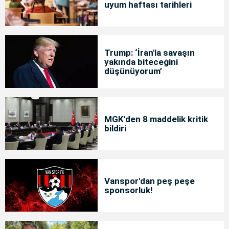
uyum haftası tarihleri
Trump: ‘İran'la savaşın
yakında biteceğini
düşünüyorum’
MGK'den 8 maddelik kritik
bildiri
Vanspor'dan peş peşe
sponsorluk!