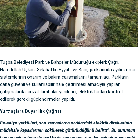
Tuşba Belediyesi Park ve Bahçeler Müdürlüğü ekipleri; Çağrı,
Hamdullah Uçkan, Selahattin Eyyubi ve Barış parklarında aydınlatma
sistemlerinin onarım ve bakım çalışmalarını tamamladı. Parkların
daha güvenli ve kullanılabilir hale getirilmesi amacıyla yapılan
çalışmalarda, arızalı lambalar yenilendi, elektrik hatları kontrol
edilerek gerekli güçlendirmeler yapıldı.
Yurttaşlara Duyarlılık Çağrısı
Belediye yetkilileri, son zamanlarda parklardaki elektrik direklerinin
müdahale kapaklarının sökülerek götürüldüğünü belirtti. Bu durumun
hem çocuklar hem de parklarda zaman geçiren ilçe sakinleri için ciddi