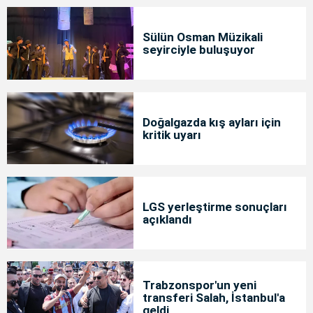
Sülün Osman Müzikali
seyirciyle buluşuyor
Doğalgazda kış ayları için
kritik uyarı
LGS yerleştirme sonuçları
açıklandı
Trabzonspor'un yeni
transferi Salah, İstanbul'a
geldi