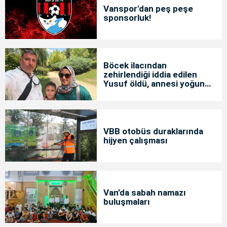
Vanspor'dan peş peşe
sponsorluk!
Böcek ilacından
zehirlendiği iddia edilen
Yusuf öldü, annesi yoğun
bakımda
VBB otobüs duraklarında
hijyen çalışması
Van’da sabah namazı
buluşmaları