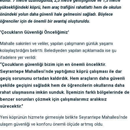
edildi. 7 metre uzunluğunda, 2,5 metre genişliğinde ve 1,5 metre
yüksekliğindeki köprü, hem araç trafiğini rahatlattı hem de okulun
önündeki yolun daha güvenli hale gelmesini sağladı. Böylece
öğrenciler için de önemli bir avantaj oluşturuldu.
'Çocukların Güvenliği Önceliğimiz'
Mahalle sakinleri ve veliler, yapılan çalışmanın günlük yaşamı
kolaylaştırdığını belirtti. Belediyeden yapılan açıklamada ise şu
ifadelere yer verildi:
“Çocukların güvenliği bizim için en önemli önceliktir.
Seyrantepe Mahallesi’nde yaptığımız köprü çalışması ile dar
geçiş sorununu ortadan kaldırdık. Hem araçların daha güvenli
şekilde geçişini sağladık hem de öğrencilerin okullarına daha
rahat ulaşmasına imkân sunduk. İlçemizin farklı bölgelerinde de
benzer sorunları çözmek için çalışmalarımız aralıksız
sürecektir.”
Yeni köprünün hizmete girmesiyle birlikte Seyrantepe Mahallesi’nde
ulaşım güvenliği ve konforu önemli ölçüde artmış oldu.