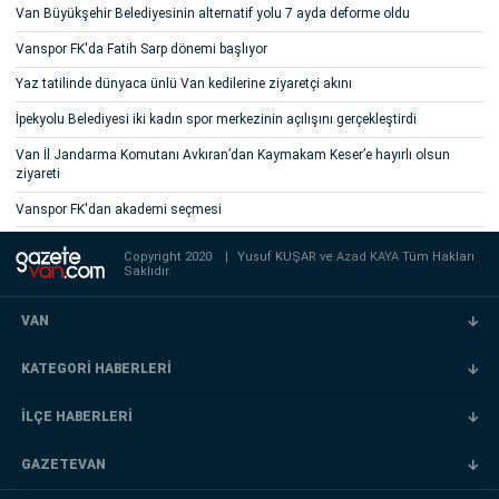
Van Büyükşehir Belediyesinin alternatif yolu 7 ayda deforme oldu
Vanspor FK'da Fatih Sarp dönemi başlıyor
Yaz tatilinde dünyaca ünlü Van kedilerine ziyaretçi akını
İpekyolu Belediyesi iki kadın spor merkezinin açılışını gerçekleştirdi
Van İl Jandarma Komutanı Avkıran’dan Kaymakam Keser’e hayırlı olsun
ziyareti
Vanspor FK'dan akademi seçmesi
Copyright 2020
|
Yusuf KUŞAR ve
Azad KAYA
Tüm Hakları
Saklıdır.
VAN
KATEGORİ HABERLERİ
İLÇE HABERLERİ
GAZETEVAN