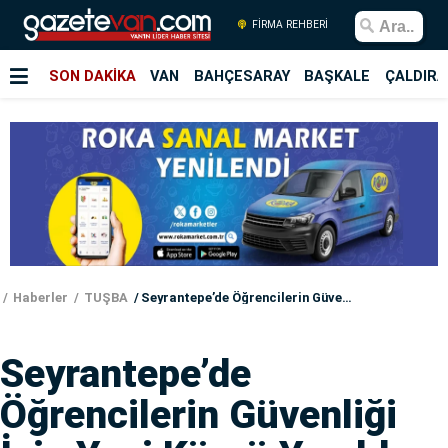
FİRMA REHBERİ
SON DAKİKA
VAN
BAHÇESARAY
BAŞKALE
ÇALDIRA
Haberler
TUŞBA
Seyrantepe’de Öğrencilerin Güvenliği İçin Yeni Köprü Yapıldı
Seyrantepe’de
Öğrencilerin Güvenliği