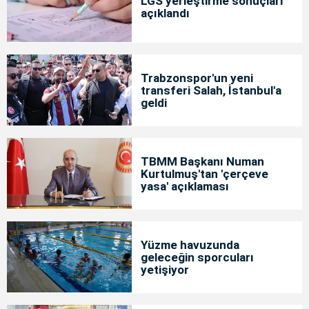
LGS yerleştirme sonuçları
açıklandı
Trabzonspor'un yeni
transferi Salah, İstanbul'a
geldi
TBMM Başkanı Numan
Kurtulmuş'tan 'çerçeve
yasa' açıklaması
Yüzme havuzunda
geleceğin sporcuları
yetişiyor