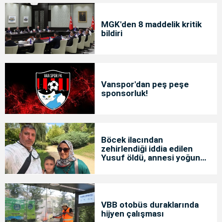
MGK'den 8 maddelik kritik
bildiri
Vanspor'dan peş peşe
sponsorluk!
Böcek ilacından
zehirlendiği iddia edilen
Yusuf öldü, annesi yoğun
bakımda
VBB otobüs duraklarında
hijyen çalışması