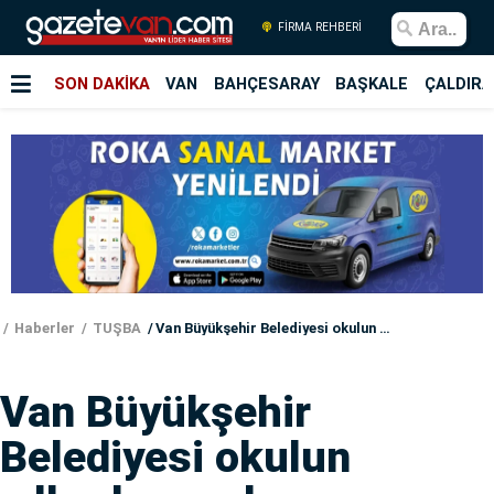
FİRMA REHBERİ
SON DAKİKA
VAN
BAHÇESARAY
BAŞKALE
ÇALDIRA
Haberler
TUŞBA
Van Büyükşehir Belediyesi okulun yıllardır yapılmayan çevre düzenlemesini yaptı
Van Büyükşehir
Belediyesi okulun