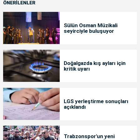
ÖNERİLENLER
Sülün Osman Müzikali
seyirciyle buluşuyor
Doğalgazda kış ayları için
kritik uyarı
LGS yerleştirme sonuçları
açıklandı
Trabzonspor'un yeni