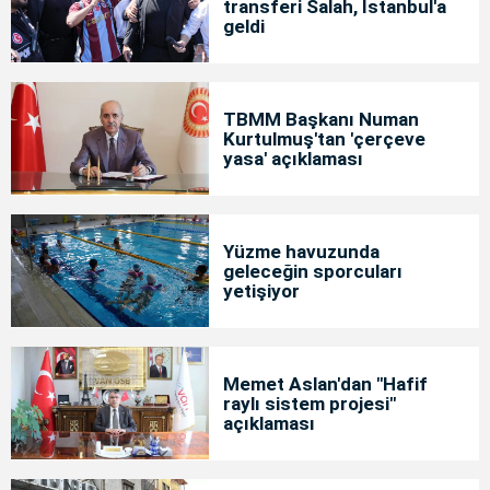
transferi Salah, İstanbul'a
geldi
TBMM Başkanı Numan
Kurtulmuş'tan 'çerçeve
yasa' açıklaması
Yüzme havuzunda
geleceğin sporcuları
yetişiyor
Memet Aslan'dan "Hafif
raylı sistem projesi"
açıklaması