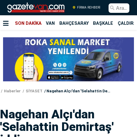
FİRMA REHBERİ
SON DAKİKA
VAN
BAHÇESARAY
BAŞKALE
ÇALDIRA
Haberler
SİYASET
Nagehan Alçı'dan 'Selahattin Demirtaş' iddiası
Nagehan Alçı'dan
'Selahattin Demirtaş'