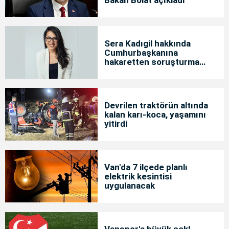
Bakan Bolat açıkladı
Sera Kadıgil hakkında
Cumhurbaşkanına
hakaretten soruşturma
başlatıldı
Devrilen traktörün altında
kalan karı-koca, yaşamını
yitirdi
Van'da 7 ilçede planlı
elektrik kesintisi
uygulanacak