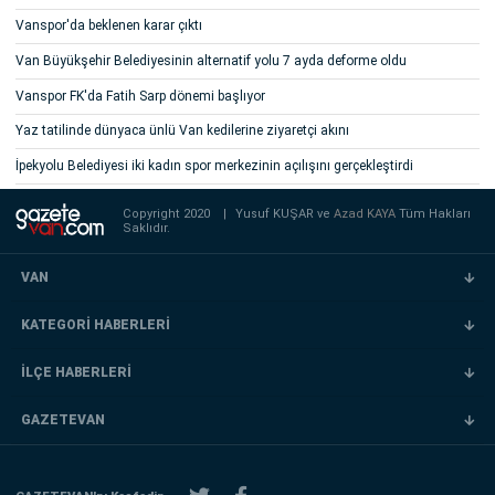
Vanspor'da beklenen karar çıktı
Van Büyükşehir Belediyesinin alternatif yolu 7 ayda deforme oldu
Vanspor FK'da Fatih Sarp dönemi başlıyor
Yaz tatilinde dünyaca ünlü Van kedilerine ziyaretçi akını
İpekyolu Belediyesi iki kadın spor merkezinin açılışını gerçekleştirdi
Copyright 2020
|
Yusuf KUŞAR ve
Azad KAYA
Tüm Hakları
Saklıdır.
VAN
KATEGORİ HABERLERİ
İLÇE HABERLERİ
GAZETEVAN