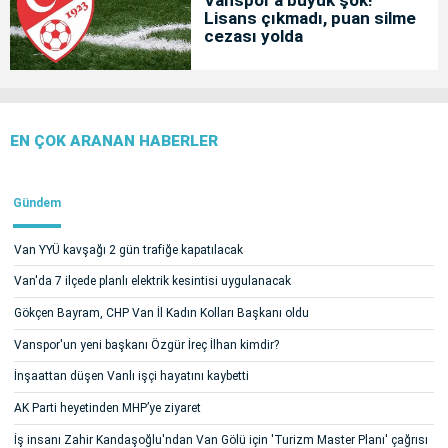
Vanspor'a büyük şok!
Lisans çıkmadı, puan silme
cezası yolda
EN ÇOK ARANAN HABERLER
Gündem
Van YYÜ kavşağı 2 gün trafiğe kapatılacak
Van'da 7 ilçede planlı elektrik kesintisi uygulanacak
Gökçen Bayram, CHP Van İl Kadın Kolları Başkanı oldu
Vanspor'un yeni başkanı Özgür İreç İlhan kimdir?
İnşaattan düşen Vanlı işçi hayatını kaybetti
AK Parti heyetinden MHP’ye ziyaret
İş insanı Zahir Kandaşoğlu'ndan Van Gölü için 'Turizm Master Planı' çağrısı