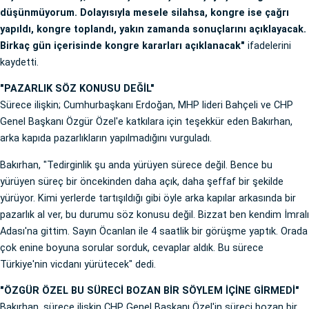
düşünmüyorum. Dolayısıyla mesele silahsa, kongre ise çağrı
yapıldı, kongre toplandı, yakın zamanda sonuçlarını açıklayacak.
Birkaç gün içerisinde kongre kararları açıklanacak"
ifadelerini
kaydetti.
"PAZARLIK SÖZ KONUSU DEĞİL"
Sürece ilişkin; Cumhurbaşkanı Erdoğan, MHP lideri Bahçeli ve CHP
Genel Başkanı Özgür Özel'e katkılara için teşekkür eden Bakırhan,
arka kapıda pazarlıkların yapılmadığını vurguladı.
Bakırhan, "Tedirginlik şu anda yürüyen sürece değil. Bence bu
yürüyen süreç bir öncekinden daha açık, daha şeffaf bir şekilde
yürüyor. Kimi yerlerde tartışıldığı gibi öyle arka kapılar arkasında bir
pazarlık al ver, bu durumu söz konusu değil. Bizzat ben kendim İmralı
Adası'na gittim. Sayın Öcanlan ile 4 saatlik bir görüşme yaptık. Orada
çok enine boyuna sorular sorduk, cevaplar aldık. Bu sürece
Türkiye'nin vicdanı yürütecek" dedi.
"ÖZGÜR ÖZEL BU SÜRECİ BOZAN BİR SÖYLEM İÇİNE GİRMEDİ"
Bakırhan, sürece ilişkin CHP Genel Başkanı Özel'in süreci bozan bir