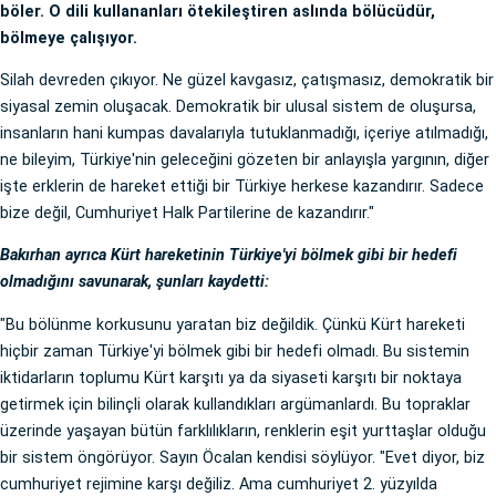
böler. O dili kullananları ötekileştiren aslında bölücüdür,
bölmeye çalışıyor.
Silah devreden çıkıyor. Ne güzel kavgasız, çatışmasız, demokratik bir
siyasal zemin oluşacak. Demokratik bir ulusal sistem de oluşursa,
insanların hani kumpas davalarıyla tutuklanmadığı, içeriye atılmadığı,
ne bileyim, Türkiye'nin geleceğini gözeten bir anlayışla yargının, diğer
işte erklerin de hareket ettiği bir Türkiye herkese kazandırır. Sadece
bize değil, Cumhuriyet Halk Partilerine de kazandırır."
Bakırhan ayrıca Kürt hareketinin Türkiye'yi bölmek gibi bir hedefi
olmadığını savunarak, şunları kaydetti:
"Bu bölünme korkusunu yaratan biz değildik. Çünkü Kürt hareketi
hiçbir zaman Türkiye'yi bölmek gibi bir hedefi olmadı. Bu sistemin
iktidarların toplumu Kürt karşıtı ya da siyaseti karşıtı bir noktaya
getirmek için bilinçli olarak kullandıkları argümanlardı. Bu topraklar
üzerinde yaşayan bütün farklılıkların, renklerin eşit yurttaşlar olduğu
bir sistem öngörüyor. Sayın Öcalan kendisi söylüyor. "Evet diyor, biz
cumhuriyet rejimine karşı değiliz. Ama cumhuriyet 2. yüzyılda