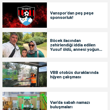
Vanspor'dan peş peşe
sponsorluk!
Böcek ilacından
zehirlendiği iddia edilen
Yusuf öldü, annesi yoğun
bakımda
VBB otobüs duraklarında
hijyen çalışması
Van’da sabah namazı
buluşmaları