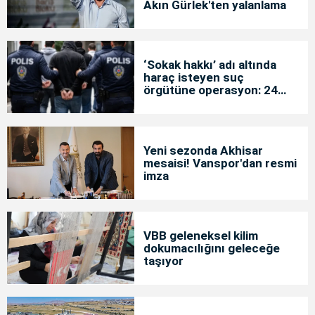
Akın Gürlek'ten yalanlama
‘Sokak hakkı’ adı altında
haraç isteyen suç
örgütüne operasyon: 24
tutuklama
Yeni sezonda Akhisar
mesaisi! Vanspor'dan resmi
imza
VBB geleneksel kilim
dokumacılığını geleceğe
taşıyor