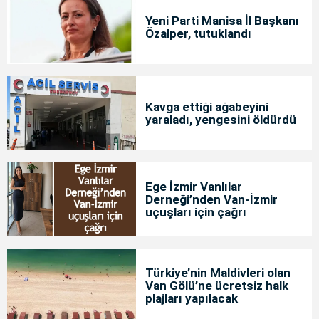
Yeni Parti Manisa İl Başkanı
Özalper, tutuklandı
Kavga ettiği ağabeyini
yaraladı, yengesini öldürdü
Ege İzmir Vanlılar
Derneği’nden Van-İzmir
uçuşları için çağrı
Türkiye’nin Maldivleri olan
Van Gölü’ne ücretsiz halk
plajları yapılacak