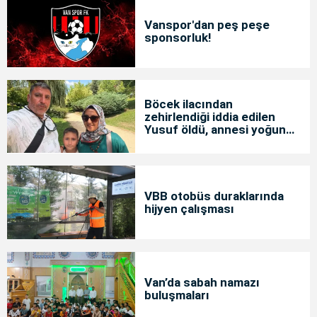
Vanspor'dan peş peşe
sponsorluk!
Böcek ilacından
zehirlendiği iddia edilen
Yusuf öldü, annesi yoğun
bakımda
VBB otobüs duraklarında
hijyen çalışması
Van’da sabah namazı
buluşmaları