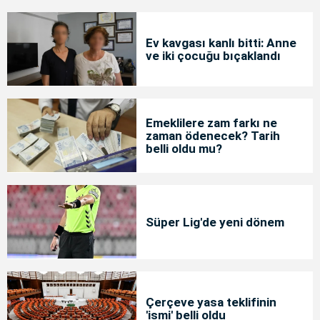
Ev kavgası kanlı bitti: Anne
ve iki çocuğu bıçaklandı
Emeklilere zam farkı ne
zaman ödenecek? Tarih
belli oldu mu?
Süper Lig'de yeni dönem
Çerçeve yasa teklifinin
'ismi' belli oldu