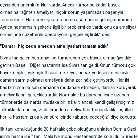
açısından önemli farklar vardır. Ancak tümör bu kadar büyük
olmasına rağmen ameliyatı hiçbir sorun yaşamadan başarıyla
tamamladık. Hastamız şu an taburcu aşamasına gelmiş durumda.
Ayrıca hastamızın şekerle ilgili bir problemi de vardı; onu da ameliyat
öncesinde düzelterek operasyonu gerçekleştirdik" dedi.
"Damarı hiç zedelemeden ameliyatları tamamladık"
Sivas’tan gelen hastanın ise tümörünün çok büyük olmadığını dile
getiren Başel, "Diğer hastamız ise Sivas’tan geldi. Onun tümörü çok
büyük değildi, yaklaşık 3 santimetreydi; ancak yerleşimi nedeniyle
damarı sarmış olması ameliyatı daha zor hâle getiriyordu. Her iki
hastamızda da şah damarına müdahale etmeden, damarı koruyarak
ameliyatlarını gerçekleştirdik. Normalde bu damarın içine uzanan
tümörlerde damarda mutlaka bir iz kalır; ancak kendi geliştirdiğimiz
teknikle damarı hiç zedelemeden ameliyatları tamamladık. İnşallah
her iki hastamızı da kısa süre içinde taburcu edeceğiz" diye konuştu.
İlk tanı konulduğunda 28 haftalık gebe olduğunu anlatan Damla Özel
isimli hasta ise "Tanı, Malatya İnönü Hastanesi’nde konuldu. Süreçte