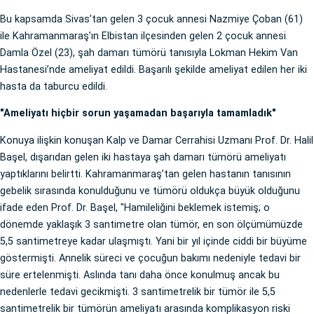
Bu kapsamda Sivas’tan gelen 3 çocuk annesi Nazmiye Çoban (61)
ile Kahramanmaraş’ın Elbistan ilçesinden gelen 2 çocuk annesi
Damla Özel (23), şah damarı tümörü tanısıyla Lokman Hekim Van
Hastanesi’nde ameliyat edildi. Başarılı şekilde ameliyat edilen her iki
hasta da taburcu edildi.
"Ameliyatı hiçbir sorun yaşamadan başarıyla tamamladık"
Konuya ilişkin konuşan Kalp ve Damar Cerrahisi Uzmanı Prof. Dr. Halil
Başel, dışarıdan gelen iki hastaya şah damarı tümörü ameliyatı
yaptıklarını belirtti. Kahramanmaraş’tan gelen hastanın tanısının
gebelik sırasında konulduğunu ve tümörü oldukça büyük olduğunu
ifade eden Prof. Dr. Başel, "Hamileliğini beklemek istemiş; o
dönemde yaklaşık 3 santimetre olan tümör, en son ölçümümüzde
5,5 santimetreye kadar ulaşmıştı. Yani bir yıl içinde ciddi bir büyüme
göstermişti. Annelik süreci ve çocuğun bakımı nedeniyle tedavi bir
süre ertelenmişti. Aslında tanı daha önce konulmuş ancak bu
nedenlerle tedavi gecikmişti. 3 santimetrelik bir tümör ile 5,5
santimetrelik bir tümörün ameliyatı arasında komplikasyon riski