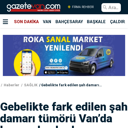
FİRMA REHBERİ
SON DAKİKA
VAN
BAHÇESARAY
BAŞKALE
ÇALDIRA
Haberler
SAĞLIK
Gebelikte fark edilen şah damarı tümörü Van’da başarıyla alındı
Gebelikte fark edilen şah
damarı tümörü Van’da