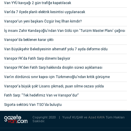
Van YYÜ kavşağı 2 gün trafiğe kapatılacak
Van'da 7 ilçede planlı elektrik kesintisi uygulanacak
Vanspor'un yeni başkanı Özgür İreç İlhan kimdir?
İş insanı Zahir Kandaşoğlu'ndan Van Gölü için 'Turizm Master Planı' çağrısı
Vanspor'da beklenen karar çıktı
Van Büyükşehir Belediyesinin alternatif yolu 7 ayda deforme oldu
Vanspor FK'da Fatih Sarp dönemi başlıyor
Vanspor FK'den Fatih Sarp hakkında disiplin süreci açıklaması
Van'ın dördüncü sınır kapısı için Türkmenoğlu'ndan kritik görüşme
Vanspor'a büyük şok! Lisans çıkmadı, puan silme cezası yolda
Fatih Sarp: "Tek hedefimiz Van ve Vanspor'dur"
Sigorta sektörü Van TSO'da buluştu
Copyright 2020
|
Yusuf KUŞAR ve
Azad KAYA
Tüm Hakları
Saklıdır.