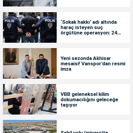
‘Sokak hakkı’ adı altında
haraç isteyen suç
örgütüne operasyon: 24
tutuklama
Yeni sezonda Akhisar
mesaisi! Vanspor'dan resmi
imza
VBB geleneksel kilim
dokumacılığını geleceğe
taşıyor
Sahil yolu üniversite