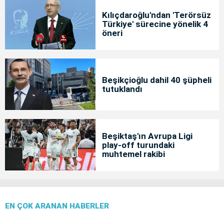
Kılıçdaroğlu'ndan 'Terörsüz
Türkiye' sürecine yönelik 4
öneri
Beşikçioğlu dahil 40 şüpheli
tutuklandı
Beşiktaş'ın Avrupa Ligi
play-off turundaki
muhtemel rakibi
EN ÇOK ARANAN HABERLER