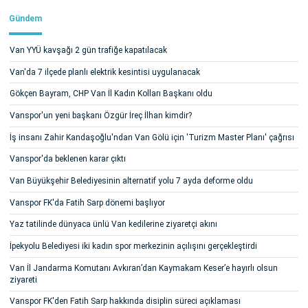
Gündem
Van YYÜ kavşağı 2 gün trafiğe kapatılacak
Van'da 7 ilçede planlı elektrik kesintisi uygulanacak
Gökçen Bayram, CHP Van İl Kadın Kolları Başkanı oldu
Vanspor'un yeni başkanı Özgür İreç İlhan kimdir?
İş insanı Zahir Kandaşoğlu'ndan Van Gölü için 'Turizm Master Planı' çağrısı
Vanspor'da beklenen karar çıktı
Van Büyükşehir Belediyesinin alternatif yolu 7 ayda deforme oldu
Vanspor FK'da Fatih Sarp dönemi başlıyor
Yaz tatilinde dünyaca ünlü Van kedilerine ziyaretçi akını
İpekyolu Belediyesi iki kadın spor merkezinin açılışını gerçekleştirdi
Van İl Jandarma Komutanı Avkıran’dan Kaymakam Keser’e hayırlı olsun
ziyareti
Vanspor FK'den Fatih Sarp hakkında disiplin süreci açıklaması