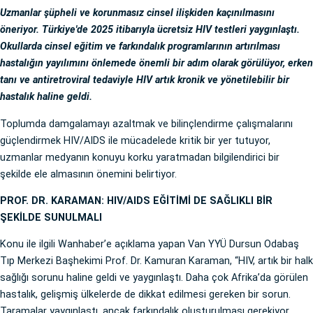
Uzmanlar şüpheli ve korunmasız cinsel ilişkiden kaçınılmasını
öneriyor. Türkiye'de 2025 itibarıyla ücretsiz HIV testleri yaygınlaştı.
Okullarda cinsel eğitim ve farkındalık programlarının artırılması
hastalığın yayılımını önlemede önemli bir adım olarak görülüyor, erken
tanı ve antiretroviral tedaviyle HIV artık kronik ve yönetilebilir bir
hastalık haline geldi.
Toplumda damgalamayı azaltmak ve bilinçlendirme çalışmalarını
güçlendirmek HIV/AIDS ile mücadelede kritik bir yer tutuyor,
uzmanlar medyanın konuyu korku yaratmadan bilgilendirici bir
şekilde ele almasının önemini belirtiyor.
PROF. DR. KARAMAN: HIV/AIDS EĞİTİMİ DE SAĞLIKLI BİR
ŞEKİLDE SUNULMALI
Konu ile ilgili Wanhaber’e açıklama yapan Van YYÜ Dursun Odabaş
Tıp Merkezi Başhekimi Prof. Dr. Kamuran Karaman, “HIV, artık bir halk
sağlığı sorunu haline geldi ve yaygınlaştı. Daha çok Afrika’da görülen
hastalık, gelişmiş ülkelerde de dikkat edilmesi gereken bir sorun.
Taramalar yaygınlaştı, ancak farkındalık oluşturulması gerekiyor.