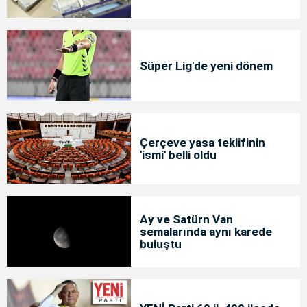
Süper Lig'de yeni dönem
Çerçeve yasa teklifinin
'ismi' belli oldu
Ay ve Satürn Van
semalarında aynı karede
buluştu