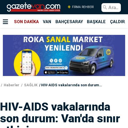
FİRMA REHBERİ
SON DAKİKA
VAN
BAHÇESARAY
BAŞKALE
ÇALDIRA
Haberler
SAĞLIK
HIV-AIDS vakalarında son durum: Van'da sınır etkisi...
HIV-AIDS vakalarında
son durum: Van'da sınır