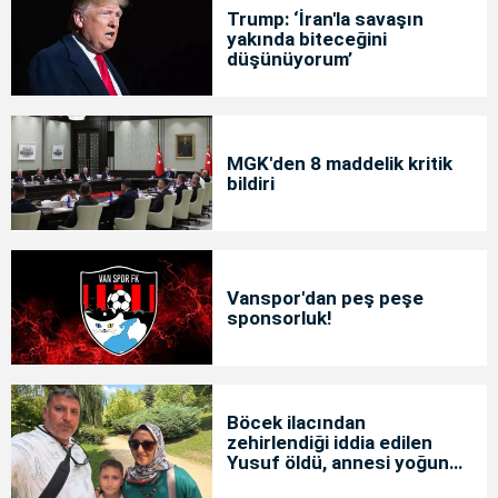
Trump: ‘İran'la savaşın
yakında biteceğini
düşünüyorum’
MGK'den 8 maddelik kritik
bildiri
Vanspor'dan peş peşe
sponsorluk!
Böcek ilacından
zehirlendiği iddia edilen
Yusuf öldü, annesi yoğun
bakımda